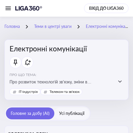
ВХІД ДО LIGA360
Головна
Теми в центрі уваги
Електронні комунікації
Електронні комунікації
ПРО ЩО ТЕМА:
Про розвиток технологій зв'язку, зміни в
законодавстві, регулювання ринку телекомунікацій,
IT-індустрія
Телеком та зв'язок
інновації в сфері мобільних та інтернет-послуг
Головне за добу (AI)
Усі публікації