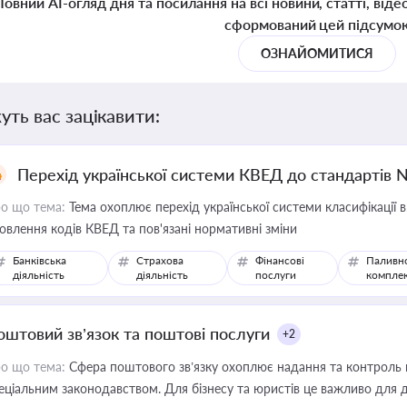
Повний AI-огляд дня та посилання на всі новини, статті, віде
сформований цей підсумо
ОЗНАЙОМИТИСЯ
уть вас зацікавити:
Перехід української системи КВЕД до стандартів 
о що тема:
Тема охоплює перехід української системи класифікації в
овлення кодів КВЕД та пов'язані нормативні зміни
Банківська
Страхова
Фінансові
Паливн
діяльність
діяльність
послуги
компле
оштовий зв’язок та поштові послуги
+2
о що тема:
Сфера поштового зв’язку охоплює надання та контроль 
еціальним законодавством. Для бізнесу та юристів це важливо для д