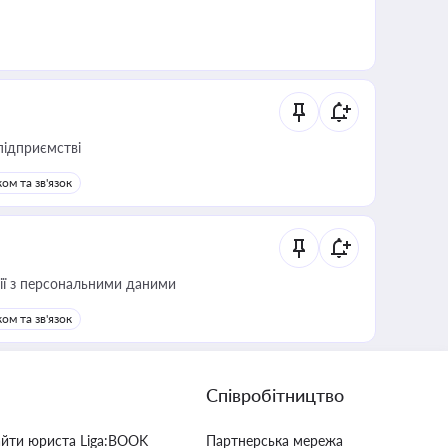
підприємстві
ом та зв'язок
 дії з персональними даними
ом та зв'язок
Співробітництво
айти юриста Liga:BOOK
Партнерська мережа