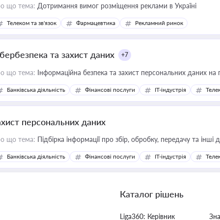
о що тема:
Дотримання вимог розміщення реклами в Україні
Телеком та зв'язок
Фармацевтика
Рекламний ринок
ібербезпека та захист даних
+7
о що тема:
Інформаційна безпека та захист персональних даних на 
Банківська діяльність
Фінансові послуги
IT-індустрія
Телек
ахист персональних даних
о що тема:
Підбірка інформації про збір, обробку, передачу та інші
Банківська діяльність
Фінансові послуги
IT-індустрія
Телек
Каталог рішень
Liga360: Керівник
Зн