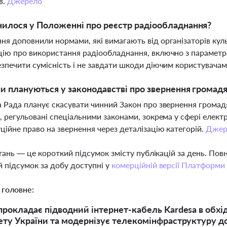
в.
Джерело
илося у Положенні про реєстр радіообладнання?
я доповнили нормами, які вимагають від організаторів куль
ію про використання радіообладнання, включно з парамет
зпечити сумісність і не завдати шкоди діючим користувача
ни плануються у законодавстві про звернення громад
 Рада планує скасувати чинний Закон про звернення громад
, регульовані спеціальними законами, зокрема у сфері елект
ційне право на звернення через деталізацію категорій.
Джер
тань — це короткий підсумок змісту публікацій за день. По
 підсумок за добу доступні у
комерційній версії Платформи
 головне:
прокладає підводний інтернет-кабель Kardesa в обхі
ету України та модернізує телекомінфраструктуру д