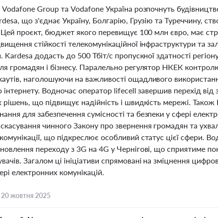
і Vodafone Group та Vodafone Україна розпочнуть будівництв
desa, що з'єднає Україну, Болгарію, Грузію та Туреччину, 
. Цей проєкт, бюджет якого перевищує 100 млн євро, має ст
двищення стійкості телекомунікаційної інфраструктури та за
. Kardesa додасть до 500 Тбіт/с пропускної здатності регіон
для громадян і бізнесу. Паралельно регулятор НКЕК контролю
каутів, наголошуючи на важливості ощадливого використання
 інтернету. Водночас оператор lifecell завершив перехід від
х рішень, що підвищує надійність і швидкість мережі. Також
ання для забезпечення сумісності та безпеки у сфері елект
 скасування чинного Закону про звернення громадян та ухва
комунікації, що підкреслює особливий статус цієї сфери. В
новлення переходу з 3G на 4G у Чернігові, що сприятиме по
вачів. Загалом ці ініціативи спрямовані на зміцнення цифро
ері електронних комунікацій.
,
20 жовтня 2025