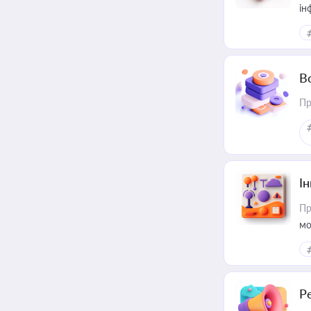
ін
В
Пр
Ін
Пр
мо
Р