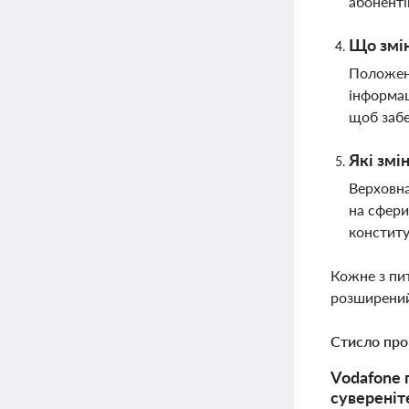
абоненті
Що змін
Положенн
інформац
щоб забе
Які змі
Верховна
на сфери
конститу
Кожне з пи
розширений
Стисло про
Vodafone 
сувереніт