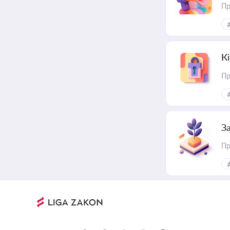
Пр
К
Пр
З
Пр