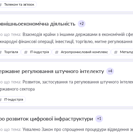
єстрах і забезпечення прав споживачів.
Телеком та зв'язок
овнішньоекономічна діяльність
+2
о що тема:
Взаємодія країни з іншими державами в економічній сфері
жнародні фінансові операції, інвестиції, торгівлю, митне регулювання
Торгівля
IT-індустрія
Агропромисловий комплекс
Металу
ержавне регулювання штучного інтелекту
+4
о що тема:
Розвиток, застосування та регулювання штучного інтелек
ржавного сектора
IT-індустрія
ро розвиток цифрової інфраструктури
+1
о що тема:
Ухвалено Закон про спрощення процедури відведення зе