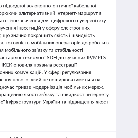
о підводної волоконно-оптичної кабельної
створюючи альтернативний інтернет-маршрут в
ратегічне значення для цифрового суверенітету
лучення інвестицій у сферу електронних
у, що значно покращить якість і швидкість
є готовність мобільних операторів до роботи в
 мобільного зв’язку та стабільності
 застарілої технології SDH до сучасних IP/MPLS
 НКЕК оновила правила реєстрації
ронних комунікацій. У сфері регулювання
лення нового, який не поширюватиметься на
одночас триває модернізація мобільних мереж,
кращенню якості зв’язку та швидкості інтернету
вої інфраструктури України та підвищення якості