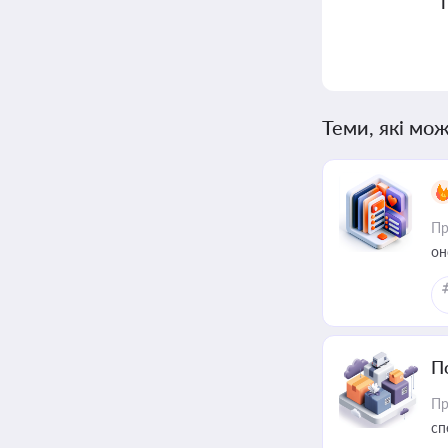
Теми, які мож
Пр
он
П
Пр
сп