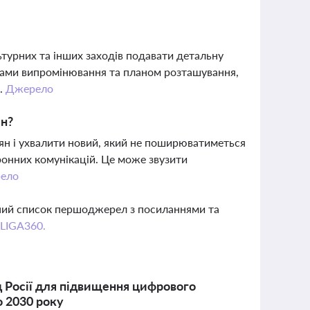
турних та інших заходів подавати детальну
рами випромінювання та планом розташування,
м.
Джерело
ян?
ян і ухвалити новий, який не поширюватиметься
ронних комунікацій. Це може звузити
ело
вний список першоджерел з посиланнями та
 LIGA360.
д Росії для підвищення цифрового
о 2030 року