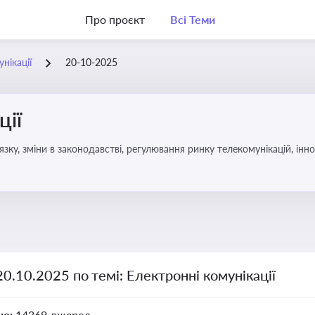
Про проєкт
Всі Теми
нікації
20-10-2025
ції
язку, зміни в законодавстві, регулювання ринку телекомунікацій, інно
20.10.2025 по темі: Електронні комунікації
но:
14369 джерел