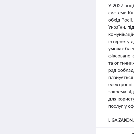
У 2027 роц
системи Kar
обхід Росії
України, пі
комунікацій
інтернету 
умовах бле
фіксованого
та оптични
радіообладн
планується
електронні 
зокрема від
для користу
послуг у сф
LIGA ZAKON