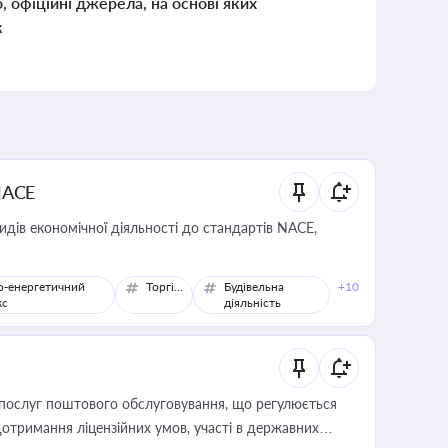
о, офіційні джерела, на основі яких
к
NACE
идів економічної діяльності до стандартів NACE,
о-енергетичний
Торгівля
Будівельна
+10
кс
діяльність
послуг поштового обслуговування, що регулюється
отримання ліцензійних умов, участі в державних