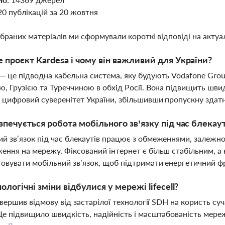
20 публікацій за 20 жовтня
ібраних матеріалів ми сформували короткі відповіді на актуал
 проєкт Kardesa і чому він важливий для України?
— це підводна кабельна система, яку будують Vodafone Group
ю, Грузією та Туреччиною в обхід Росії. Вона підвищить швидк
 цифровий суверенітет України, збільшивши пропускну здатні
зпечується робота мобільного зв’язку під час блекаут
й зв’язок під час блекаутів працює з обмеженнями, залежно 
ення на мережу. Фіксований інтернет є більш стабільним,
овувати мобільний зв’язок, щоб підтримати енергетичний ф
нологічні зміни відбулися у мережі lifecell?
 завершив відмову від застарілої технології SDH на користь 
Це підвищило швидкість, надійність і масштабованість мереж