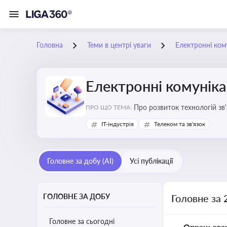
Головна
Теми в центрі уваги
Електронні кому
Електронні комуніка
Про розвиток технологій зв'
ПРО ЩО ТЕМА:
IT-індустрія
Телеком та зв'язок
Головне за добу (AI)
Усі публікації
ГОЛОВНЕ ЗА ДОБУ
Головне за 
Головне за сьогодні
Опрацьова