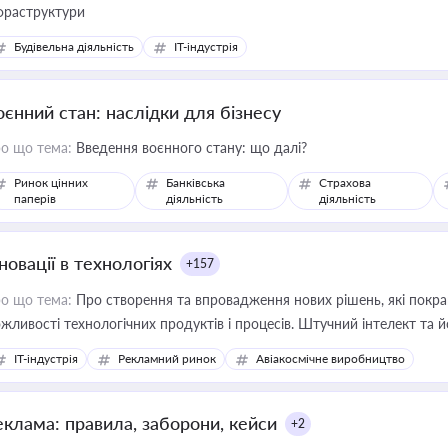
фраструктури
Будівельна діяльність
IT-індустрія
оєнний стан: наслідки для бізнесу
о що тема:
Введення воєнного стану: що далі?
Ринок цінних
Банківська
Страхова
паперів
діяльність
діяльність
новації в технологіях
+157
о що тема:
Про створення та впровадження нових рішень, які покра
жливості технологічних продуктів і процесів. Штучний інтелект та 
IT-індустрія
Рекламний ринок
Авіакосмічне виробництво
еклама: правила, заборони, кейси
+2