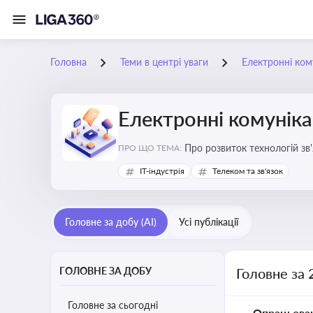
Головна
Теми в центрі уваги
Електронні кому
Електронні комуніка
Про розвиток технологій зв'
ПРО ЩО ТЕМА:
IT-індустрія
Телеком та зв'язок
Головне за добу (AI)
Усі публікації
ГОЛОВНЕ ЗА ДОБУ
Головне за 
Головне за сьогодні
Опрацьова