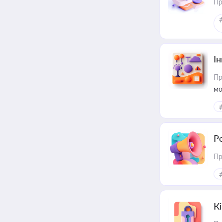
Пр
Ін
Пр
мо
Р
Пр
К