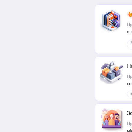
Пр
он
П
Пр
сп
ре
З
Пр
мі