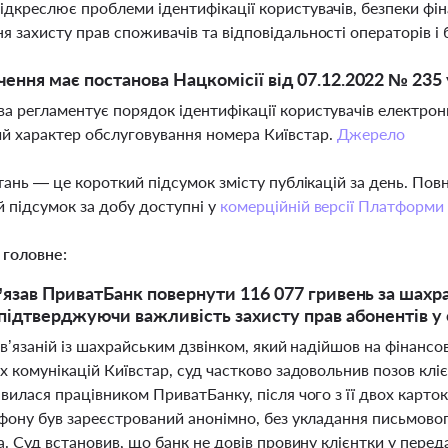
ідкреслює проблеми ідентифікації користувачів, безпеки фін
я захисту прав споживачів та відповідальності операторів і 
чення має постанова Нацкомісії від 07.12.2022 № 235 
а регламентує порядок ідентифікації користувачів електронн
й характер обслуговування номера Київстар.
Джерело
тань — це короткий підсумок змісту публікацій за день. По
 підсумок за добу доступні у
комерційній версії Платформи
 головне:
’язав ПриватБанк повернути 116 077 гривень за шахр
 підтверджуючи важливість захисту прав абонентів у
ов’язаній із шахрайським дзвінком, який надійшов на фінан
 комунікацій Київстар, суд частково задовольнив позов кліє
илася працівником ПриватБанку, після чого з її двох карто
фону був зареєстрований анонімно, без укладання письмово
. Суд встановив, що банк не довів провину клієнтки у перед