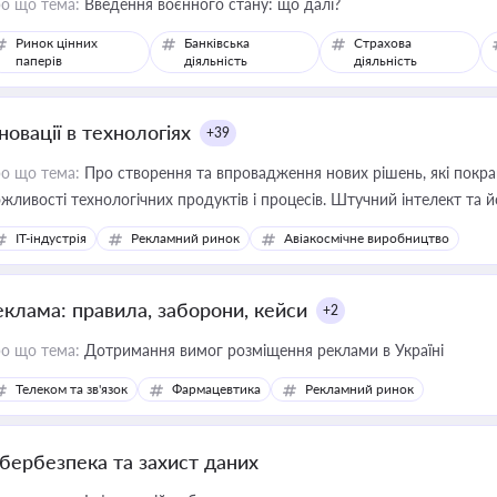
о що тема:
Введення воєнного стану: що далі?
Ринок цінних
Банківська
Страхова
паперів
діяльність
діяльність
новації в технологіях
+39
о що тема:
Про створення та впровадження нових рішень, які покра
жливості технологічних продуктів і процесів. Штучний інтелект та 
IT-індустрія
Рекламний ринок
Авіакосмічне виробництво
еклама: правила, заборони, кейси
+2
о що тема:
Дотримання вимог розміщення реклами в Україні
Телеком та зв'язок
Фармацевтика
Рекламний ринок
ібербезпека та захист даних