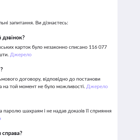
ьні запитання. Ви дізнаєтесь:
 дзвінок?
івських карток було незаконно списано 116 077
ошти.
Джерело
у?
ьмового договору, відповідно до постанови
ча на той момент не було можливості.
Джерело
та паролю шахраям і не надав доказів її сприяння
о
 справа?