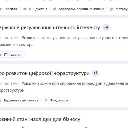
Торгівля
IT-індустрія
Агропромисловий комплекс
Металу
ержавне регулювання штучного інтелекту
+4
о що тема:
Розвиток, застосування та регулювання штучного інтелек
ржавного сектора
IT-індустрія
ро розвиток цифрової інфраструктури
+1
о що тема:
Ухвалено Закон про спрощення процедури відведення зе
фраструктури
Будівельна діяльність
IT-індустрія
оєнний стан: наслідки для бізнесу