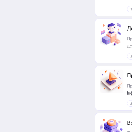
Д
Пр
де
П
Пр
ін
В