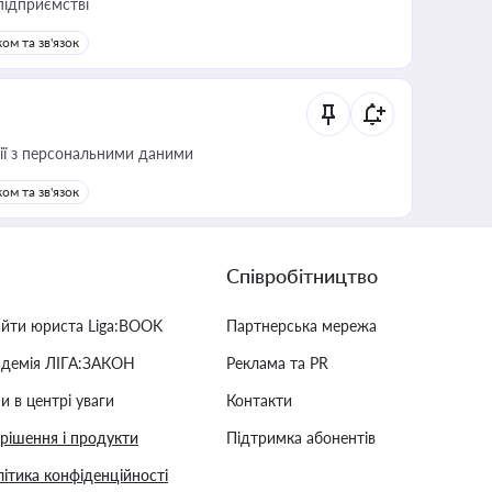
підприємстві
ом та зв'язок
 дії з персональними даними
ом та зв'язок
Співробітництво
айти юриста Liga:BOOK
Партнерська мережа
адемія ЛІГА:ЗАКОН
Реклама та PR
и в центрі уваги
Контакти
 рішення і продукти
Підтримка абонентів
ітика конфіденційності