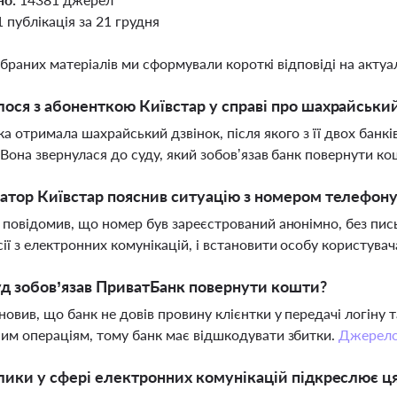
1 публікація за 21 грудня
ібраних матеріалів ми сформували короткі відповіді на актуал
ося з абоненткою Київстар у справі про шахрайський
а отримала шахрайський дзвінок, після якого з її двох банк
 Вона звернулася до суду, який зобов’язав банк повернути к
атор Київстар пояснив ситуацію з номером телефон
 повідомив, що номер був зареєстрований анонімно, без пис
ії з електронних комунікацій, і встановити особу користува
д зобов’язав ПриватБанк повернути кошти?
новив, що банк не довів провину клієнтки у передачі логіну 
им операціям, тому банк має відшкодувати збитки.
Джерел
лики у сфері електронних комунікацій підкреслює ця