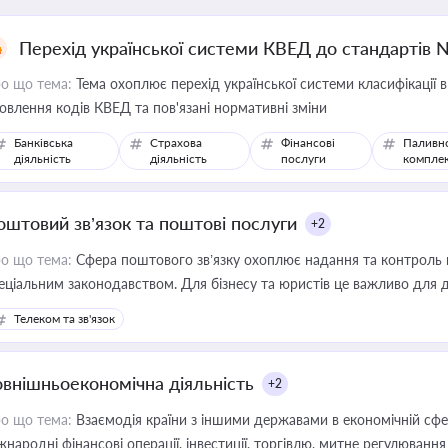
Перехід української системи КВЕД до стандартів 
о що тема:
Тема охоплює перехід української системи класифікації в
овлення кодів КВЕД та пов'язані нормативні зміни
Банківська
Страхова
Фінансові
Паливн
діяльність
діяльність
послуги
компле
оштовий зв’язок та поштові послуги
+2
о що тема:
Сфера поштового зв’язку охоплює надання та контроль 
еціальним законодавством. Для бізнесу та юристів це важливо для д
єстрах і забезпечення прав споживачів.
Телеком та зв'язок
овнішньоекономічна діяльність
+2
о що тема:
Взаємодія країни з іншими державами в економічній сфері
жнародні фінансові операції, інвестиції, торгівлю, митне регулювання