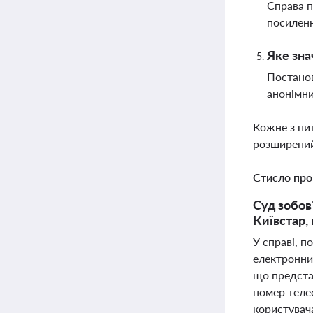
Справа п
посиленн
Яке зна
Постанов
анонімни
Кожне з пи
розширений
Стисло про
Суд зобов
Київстар,
У справі, п
електронних
що представ
номер теле
користувача