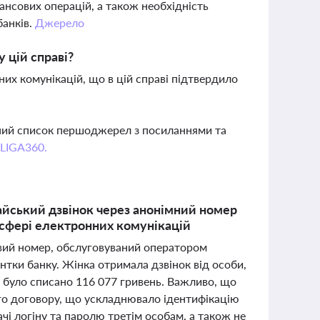
ансових операцій, а також необхідність
банків.
Джерело
у цій справі?
их комунікацій, що в цій справі підтвердило
вний список першоджерел з посиланнями та
 LIGA360.
айський дзвінок через анонімний номер
 сфері електронних комунікацій
совий номер, обслуговуваний оператором
нтки банку. Жінка отримала дзвінок від особи,
к було списано 116 077 гривень. Важливо, що
го договору, що ускладнювало ідентифікацію
ачі логіну та паролю третім особам, а також не