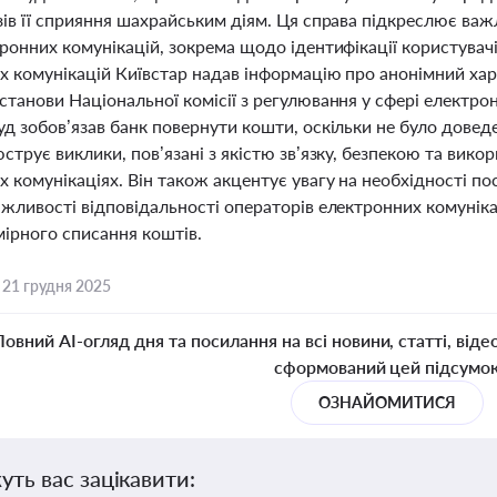
зів її сприяння шахрайським діям. Ця справа підкреслює ва
ронних комунікацій, зокрема щодо ідентифікації користувачі
х комунікацій Київстар надав інформацію про анонімний хар
танови Національної комісії з регулювання у сфері електрон
д зобов’язав банк повернути кошти, оскільки не було довед
струє виклики, пов’язані з якістю зв’язку, безпекою та вик
 комунікаціях. Він також акцентує увагу на необхідності пос
жливості відповідальності операторів електронних комуніка
мірного списання коштів.
,
21 грудня 2025
Повний AI-огляд дня та посилання на всі новини, статті, віде
сформований цей підсумо
ОЗНАЙОМИТИСЯ
уть вас зацікавити: