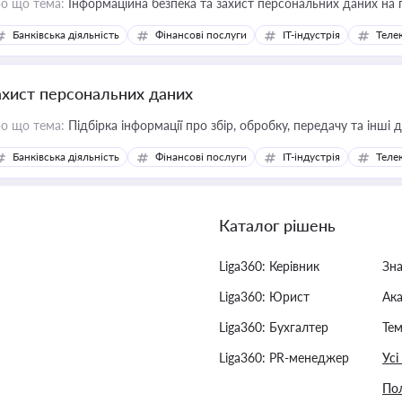
о що тема:
Інформаційна безпека та захист персональних даних на 
Банківська діяльність
Фінансові послуги
IT-індустрія
Телек
ахист персональних даних
о що тема:
Підбірка інформації про збір, обробку, передачу та інші
Банківська діяльність
Фінансові послуги
IT-індустрія
Телек
Каталог рішень
Liga360: Керівник
Зн
Liga360: Юрист
Ак
Liga360: Бухгалтер
Тем
Liga360: PR-менеджер
Усі
Пол