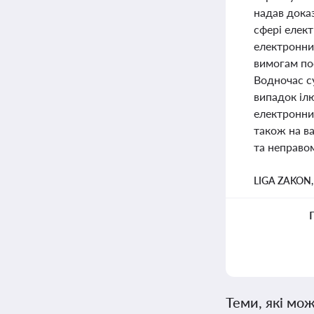
надав дока
сфері елект
електронни
вимогам пос
Водночас су
випадок ілю
електронних
також на ва
та неправо
LIGA ZAKON
Теми, які мож