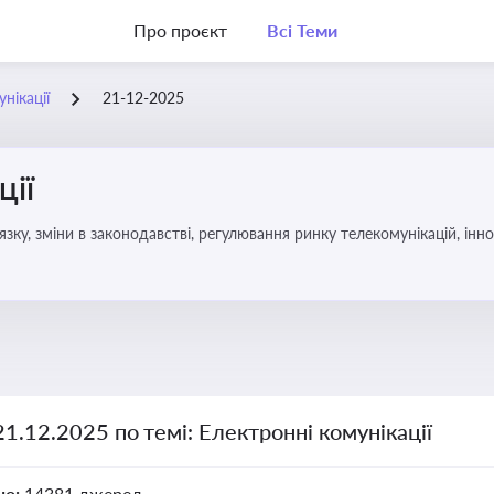
Про проєкт
Всі Теми
нікації
21-12-2025
ції
язку, зміни в законодавстві, регулювання ринку телекомунікацій, інно
21.12.2025 по темі: Електронні комунікації
но:
14381 джерел