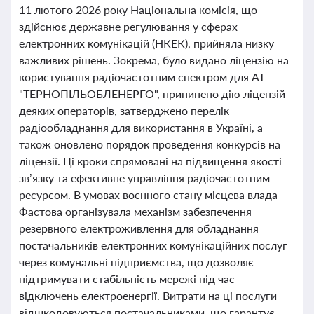
11 лютого 2026 року Національна комісія, що
здійснює державне регулювання у сферах
електронних комунікацій (НКЕК), прийняла низку
важливих рішень. Зокрема, було видано ліцензію на
користування радіочастотним спектром для АТ
"ТЕРНОПІЛЬОБЛЕНЕРГО", припинено дію ліцензій
деяких операторів, затверджено перелік
радіообладнання для використання в Україні, а
також оновлено порядок проведення конкурсів на
ліцензії. Ці кроки спрямовані на підвищення якості
зв’язку та ефективне управління радіочастотним
ресурсом. В умовах воєнного стану місцева влада
Фастова організувала механізм забезпечення
резервного електроживлення для обладнання
постачальників електронних комунікаційних послуг
через комунальні підприємства, що дозволяє
підтримувати стабільність мережі під час
відключень електроенергії. Витрати на ці послуги
відшкодовуються постачальниками, що гарантує