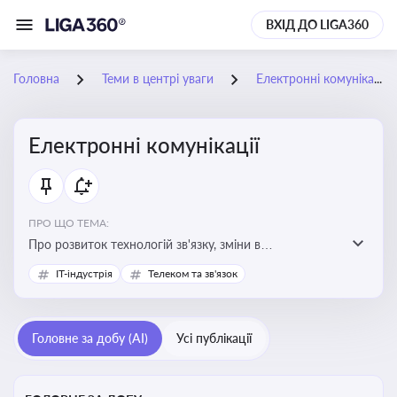
ВХІД ДО LIGA360
Головна
Теми в центрі уваги
Електронні комунікації
Електронні комунікації
ПРО ЩО ТЕМА:
Про розвиток технологій зв'язку, зміни в
законодавстві, регулювання ринку телекомунікацій,
IT-індустрія
Телеком та зв'язок
інновації в сфері мобільних та інтернет-послуг
Головне за добу (AI)
Усі публікації