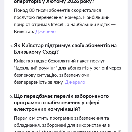
операторів у лютому 2026 року?
Понад 80 тисяч абонентів скористалися
послугою перенесення номера. Найбільший
приріст отримав lifecell, а найбільший відтік —
Київстар.
Джерело
Як Київстар підтримує своїх абонентів на
Близькому Сході?
Київстар надає безоплатний пакет послуг
"Ідеальний роумінг" для абонентів у регіоні через
безпекову ситуацію, забезпечуючи
безперервність зв’язку.
Джерело
Що передбачає перелік забороненого
програмного забезпечення у сфері
електронних комунікацій?
Перелік містить програмне забезпечення та
обладнання, заборонені для використання в
державних інформаційних системах та критичній