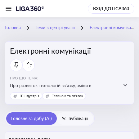
ВХІД ДО LIGA360
Головна
Теми в центрі уваги
Електронні комунікації
Електронні комунікації
ПРО ЩО ТЕМА:
Про розвиток технологій зв'язку, зміни в
законодавстві, регулювання ринку телекомунікацій,
IT-індустрія
Телеком та зв'язок
інновації в сфері мобільних та інтернет-послуг
Головне за добу (AI)
Усі публікації