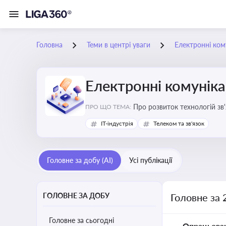
Головна
Теми в центрі уваги
Електронні кому
Електронні комуніка
Про розвиток технологій зв'
ПРО ЩО ТЕМА:
IT-індустрія
Телеком та зв'язок
Головне за добу (AI)
Усі публікації
ГОЛОВНЕ ЗА ДОБУ
Головне за 
Головне за сьогодні
Опрацьова