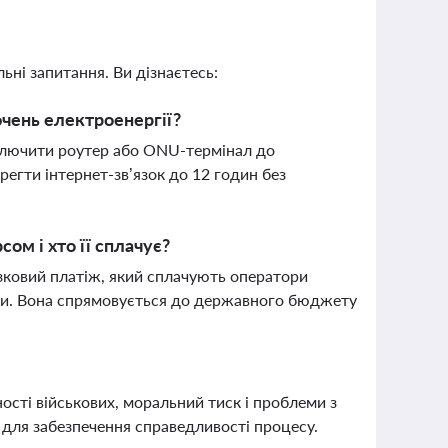
ьні запитання. Ви дізнаєтесь:
ючень електроенергії?
дключити роутер або ONU-термінал до
егти інтернет-зв’язок до 12 годин без
ом і хто її сплачує?
зковий платіж, який сплачують оператори
ави. Вона спрямовується до державного бюджету
ості військових, моральний тиск і проблеми з
у для забезпечення справедливості процесу.