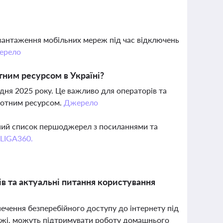
вантаження мобільних мереж під час відключень
ерело
тним ресурсом в Україні?
удня 2025 року. Це важливо для операторів та
стотним ресурсом.
Джерело
вний список першоджерел з посиланнями та
 LIGA360.
в та актуальні питання користування
ечення безперебійного доступу до інтернету під
режі, можуть підтримувати роботу домашнього