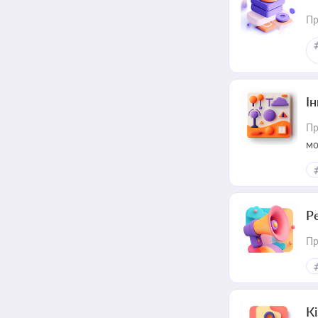
Пр
Ін
Пр
мо
Р
Пр
К