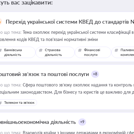
уть вас зацікавити:
Перехід української системи КВЕД до стандартів 
о що тема:
Тема охоплює перехід української системи класифікації в
овлення кодів КВЕД та пов'язані нормативні зміни
Банківська
Страхова
Фінансові
Паливн
діяльність
діяльність
послуги
компле
оштовий зв’язок та поштові послуги
+8
о що тема:
Сфера поштового зв’язку охоплює надання та контроль 
еціальним законодавством. Для бізнесу та юристів це важливо для д
єстрах і забезпечення прав споживачів.
Телеком та зв'язок
овнішньоекономічна діяльність
+9
о що тема:
Взаємодія країни з іншими державами в економічній сфері