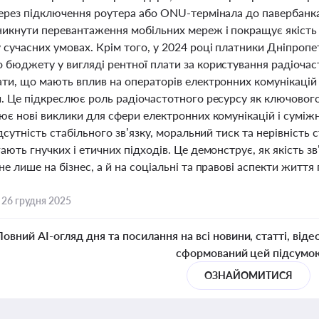
через підключення роутера або ONU-термінала до павербанк
никнути перевантаження мобільних мереж і покращує якість з
 сучасних умовах. Крім того, у 2024 році платники Дніпроп
 бюджету у вигляді рентної плати за користування радіочас
ати, що мають вплив на операторів електронних комунікацій 
й. Це підкреслює роль радіочастотного ресурсу як ключового
ює нові виклики для сфери електронних комунікацій і суміжн
ідсутність стабільного зв’язку, моральний тиск та нерівність 
ають гнучких і етичних підходів. Це демонструє, як якість з
е лише на бізнес, а й на соціальні та правові аспекти життя
,
26 грудня 2025
Повний AI-огляд дня та посилання на всі новини, статті, віде
сформований цей підсумо
ОЗНАЙОМИТИСЯ