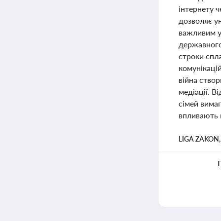
інтернету 
дозволяє у
важливим у
державного
строки спл
комунікаці
війна створ
медіації. В
сімей вимаг
впливають н
LIGA ZAKON