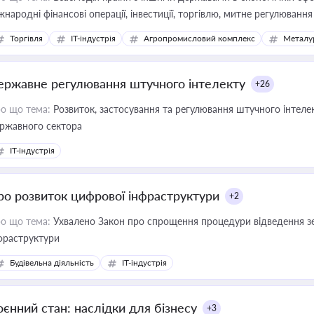
жнародні фінансові операції, інвестиції, торгівлю, митне регулювання
Торгівля
IT-індустрія
Агропромисловий комплекс
Металу
ержавне регулювання штучного інтелекту
+26
о що тема:
Розвиток, застосування та регулювання штучного інтелек
ржавного сектора
IT-індустрія
ро розвиток цифрової інфраструктури
+2
о що тема:
Ухвалено Закон про спрощення процедури відведення зе
фраструктури
Будівельна діяльність
IT-індустрія
оєнний стан: наслідки для бізнесу
+3