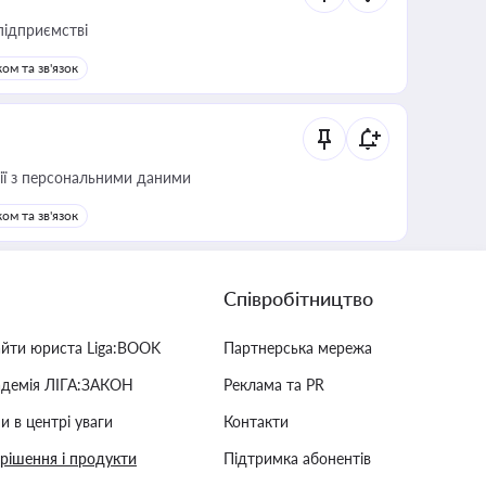
підприємстві
ом та зв'язок
 дії з персональними даними
ом та зв'язок
Співробітництво
айти юриста Liga:BOOK
Партнерська мережа
адемія ЛІГА:ЗАКОН
Реклама та PR
и в центрі уваги
Контакти
 рішення і продукти
Підтримка абонентів