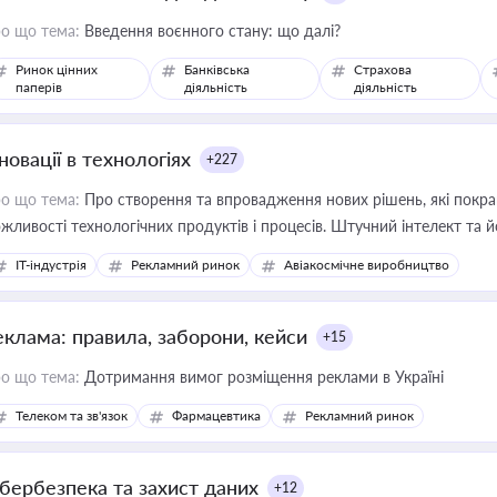
о що тема:
Введення воєнного стану: що далі?
Ринок цінних
Банківська
Страхова
паперів
діяльність
діяльність
новації в технологіях
+227
о що тема:
Про створення та впровадження нових рішень, які покра
жливості технологічних продуктів і процесів. Штучний інтелект та 
IT-індустрія
Рекламний ринок
Авіакосмічне виробництво
еклама: правила, заборони, кейси
+15
о що тема:
Дотримання вимог розміщення реклами в Україні
Телеком та зв'язок
Фармацевтика
Рекламний ринок
ібербезпека та захист даних
+12