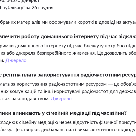
4 публікації за 26 грудня
ібраних матеріалів ми сформували короткі відповіді на актуал
зпечити роботу домашнього інтернету під час відкл
римки домашнього інтернету під час блекауту потрібно пі
ка або джерела безперебійного живлення. Це дозволить збер
ки.
Джерело
 рентна плата за користування радіочастотним ресурс
лата за користування радіочастотним ресурсом — це обов’я
них комунікацій та інші користувачі радіочастот для держ
ється законодавством.
Джерело
лики виникають у сімейній медіації під час війни?
кладнює сімейну медіацію через відсутність фізичної присутн
в’язку. Це створює дисбаланс сил і вимагає етичного підход