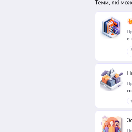
Теми, які мож
Пр
он
П
Пр
сп
ре
З
Пр