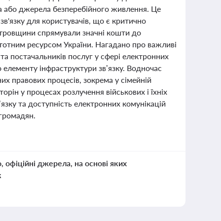
а або джерела безперебійного живлення. Це
в'язку для користувачів, що є критично
етровщини спрямували значні кошти до
тотним ресурсом України. Нагадано про важливі
та постачальників послуг у сфері електронних
 елементу інфраструктури зв’язку. Водночас
их правових процесів, зокрема у сімейній
сторін у процесах розлучення військових і їхніх
в’язку та доступність електронних комунікацій
 громадян.
о, офіційні джерела, на основі яких
к