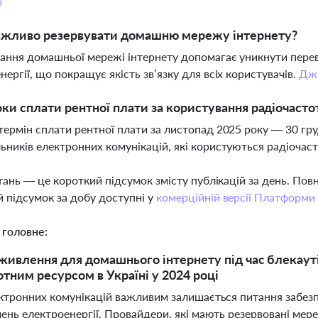
о
ажливо резервувати домашню мережу інтернету?
ання домашньої мережі інтернету допомагає уникнути пере
нергії, що покращує якість зв’язку для всіх користувачів.
Дж
оки сплати рентної плати за користування радіочасто
термін сплати рентної плати за листопад 2025 року — 30 гр
ьників електронних комунікацій, які користуються радіоча
тань — це короткий підсумок змісту публікацій за день. По
 підсумок за добу доступні у
комерційній версії Платформи
 головне:
живлення для домашнього інтернету під час блекауті
отним ресурсом в Україні у 2024 році
ектронних комунікацій важливим залишається питання забезп
чень електроенергії. Провайдери, які мають резервовані ме