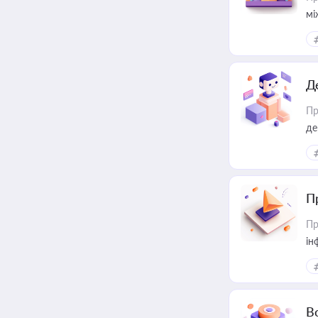
мі
Д
Пр
де
П
Пр
ін
В