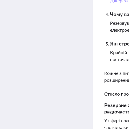
Джерел
Чому в
Резервув
електрое
Які стр
Крайній 
постачал
Кожне з пи
розширений
Стисло про
Резервне 
радіочаст
У сфері ел
час відклю