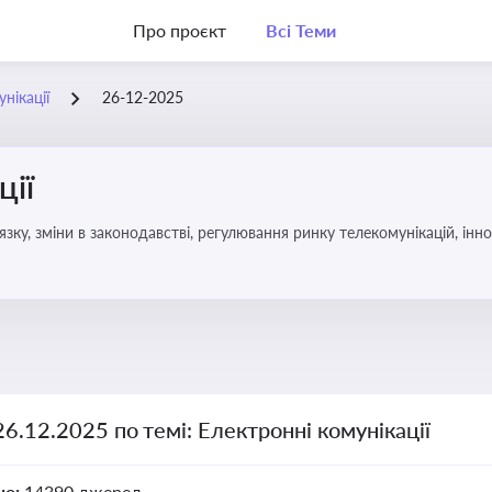
Про проєкт
Всі Теми
нікації
26-12-2025
ції
язку, зміни в законодавстві, регулювання ринку телекомунікацій, інно
26.12.2025 по темі: Електронні комунікації
но:
14390 джерел