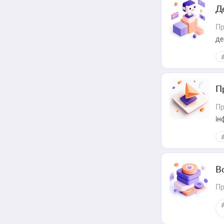
Д
Пр
де
П
Пр
ін
В
Пр