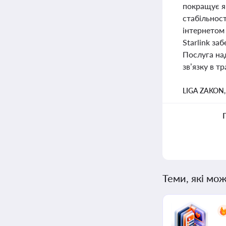
покращує як
стабільност
інтернетом
Starlink за
Послуга на
зв’язку в т
LIGA ZAKON
Теми, які мож