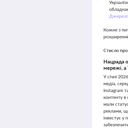
Укрзаліз
обладнан
Джерел
Кожне з пи
розширений
Стисло про
Нацрада о
мережі, а
У січні 202
медіа, сере
Instagram т
контенту в 
мали стату
реклами, що
інвестує у 
забезпечит