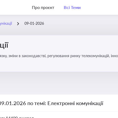
Про проєкт
Всі Теми
нікації
09-01-2026
ції
язку, зміни в законодавстві, регулювання ринку телекомунікацій, інно
09.01.2026 по темі: Електронні комунікації
но:
14400 джерел