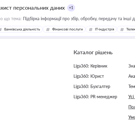
ахист персональних даних
+1
о що тема:
Підбірка інформації про збір, обробку, передачу та інші
Банківська діяльність
Фінансові послуги
IT-індустрія
Телек
Каталог рішень
Liga360: Керівник
Зн
Liga360: Юрист
Ак
Liga360: Бухгалтер
Тем
Liga360: PR-менеджер
Усі
Пол
Умо