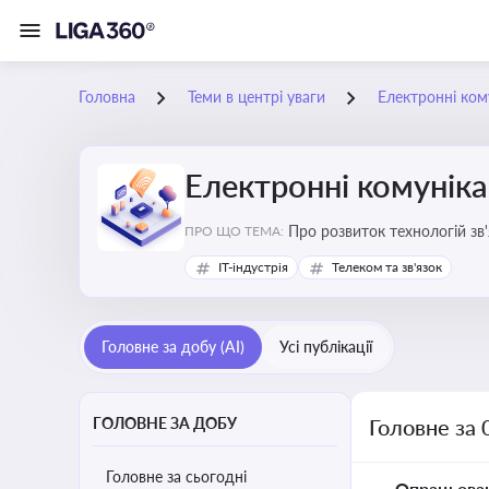
Головна
Теми в центрі уваги
Електронні кому
Електронні комуніка
Про розвиток технологій зв'
ПРО ЩО ТЕМА:
IT-індустрія
Телеком та зв'язок
Головне за добу (AI)
Усі публікації
ГОЛОВНЕ ЗА ДОБУ
Головне за 
Головне за сьогодні
Опрацьова