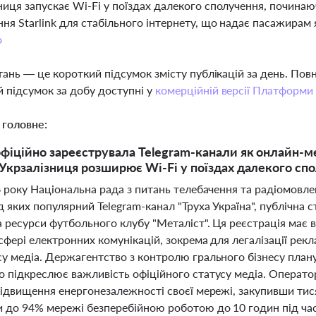
ниця запускає Wi-Fi у поїздах далекого сполучення, починаю
ня Starlink для стабільного інтернету, що надає пасажирам 
о
тань — це короткий підсумок змісту публікацій за день. По
 підсумок за добу доступні у
комерційній версії Платформи
 головне:
фіційно зареєструвала Telegram-канали як онлайн-мед
 Укрзалізниця розширює Wi-Fi у поїздах далекого сп
6 року Національна рада з питань телебачення та радіомовл
д яких популярний Telegram-канал "Труха Україна", публічна 
а ресурси футбольного клубу "Металіст". Ця реєстрація має
сфері електронних комунікацій, зокрема для легалізації рекл
су медіа. Держагентство з контролю грального бізнесу пла
 підкреслює важливість офіційного статусу медіа. Оператор 
підвищення енергонезалежності своєї мережі, закупивши тися
и до 94% мережі безперебійною роботою до 10 годин під час