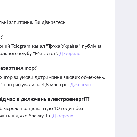
ьні запитання. Ви дізнаєтесь:
і?
ний Telegram-канал "Труха Україна", публічна
ольного клубу "Металіст".
Джерело
азартних ігор?
х ігор за умови дотримання вікових обмежень.
а" оштрафували на 4,8 млн грн.
Джерело
 під час відключень електроенергії?
94% мережі працювати до 10 годин без
віть під час блекаутів.
Джерело