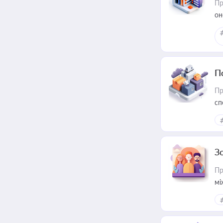
Пр
он
П
Пр
сп
ре
З
Пр
мі