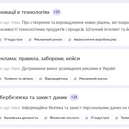
новації в технологіях
+24
о що тема:
Про створення та впровадження нових рішень, які покра
жливості технологічних продуктів і процесів. Штучний інтелект та 
IT-індустрія
Рекламний ринок
Авіакосмічне виробництво
еклама: правила, заборони, кейси
о що тема:
Дотримання вимог розміщення реклами в Україні
Телеком та зв'язок
Фармацевтика
Рекламний ринок
ібербезпека та захист даних
+24
о що тема:
Інформаційна безпека та захист персональних даних на 
Банківська діяльність
Фінансові послуги
IT-індустрія
Телек