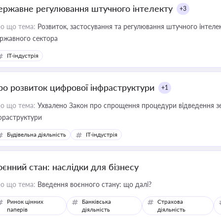
ержавне регулювання штучного інтелекту
+3
о що тема:
Розвиток, застосування та регулювання штучного інтелек
ржавного сектора
IT-індустрія
ро розвиток цифрової інфраструктури
+1
о що тема:
Ухвалено Закон про спрощення процедури відведення зе
фраструктури
Будівельна діяльність
IT-індустрія
оєнний стан: наслідки для бізнесу
о що тема:
Введення воєнного стану: що далі?
Ринок цінних
Банківська
Страхова
паперів
діяльність
діяльність