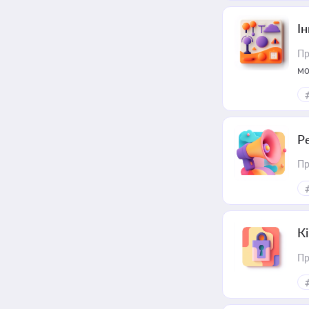
Ін
Пр
мо
Р
Пр
К
Пр