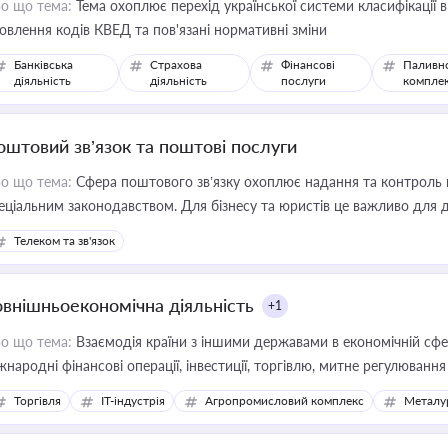
о що тема:
Тема охоплює перехід української системи класифікації в
овлення кодів КВЕД та пов'язані нормативні зміни
Банківська
Страхова
Фінансові
Паливн
діяльність
діяльність
послуги
компле
оштовий зв’язок та поштові послуги
о що тема:
Сфера поштового зв’язку охоплює надання та контроль 
еціальним законодавством. Для бізнесу та юристів це важливо для д
єстрах і забезпечення прав споживачів.
Телеком та зв'язок
овнішньоекономічна діяльність
+1
о що тема:
Взаємодія країни з іншими державами в економічній сфері
жнародні фінансові операції, інвестиції, торгівлю, митне регулювання
Торгівля
IT-індустрія
Агропромисловий комплекс
Металу