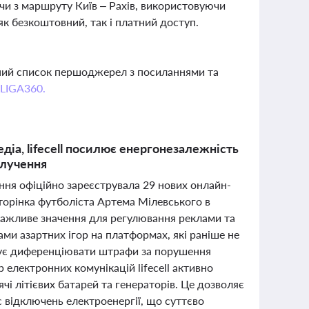
чи з маршруту Київ – Рахів, використовуючи
як безкоштовний, так і платний доступ.
вний список першоджерел з посиланнями та
 LIGA360.
іа, lifecell посилює енергонезалежність
олучення
ення офіційно зареєструвала 29 нових онлайн-
сторінка футболіста Артема Мілевського в
 важливе значення для регулювання реклами та
ами азартних ігор на платформах, які раніше не
нує диференціювати штрафи за порушення
електронних комунікацій lifecell активно
чі літієвих батарей та генераторів. Це дозволяє
 відключень електроенергії, що суттєво