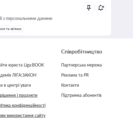
 дії з персональними даними
ом та зв'язок
Співробітництво
айти юриста Liga:BOOK
Партнерська мережа
адемія ЛІГА:ЗАКОН
Реклама та PR
и в центрі уваги
Контакти
 рішення і продукти
Підтримка абонентів
ітика конфіденційності
ви використання сайту