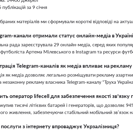
5 публікацій за 9 січня
ібраних матеріалів ми сформували короткі відповіді на актуал
egram-канали отримали статус онлайн-медіа в Україн
ьна рада зареєструвала 29 онлайн-медіа, серед яких популяр
 футболіста Артема Мілевського в Instagram та ресурси футб
трація Telegram-каналів як медіа впливає на рекламу 
ія як медіа дозволяє легально розміщувати рекламу азартни
а незаконну рекламу власника Telegram-каналу "Труха Україн
ть оператор lifecell для забезпечення якості зв’язку
 закупив тисячі літієвих батарей і генераторів, що дозволяє 
ого живлення, забезпечуючи стабільний мобільний зв’язок на
і послуги з інтернету впроваджує Укрзалізниця?