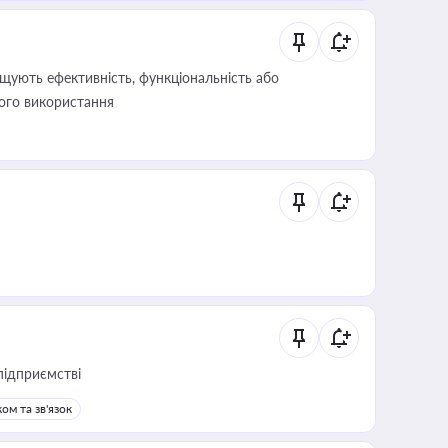
щують ефективність, функціональність або
його використання
підприємстві
ом та зв'язок