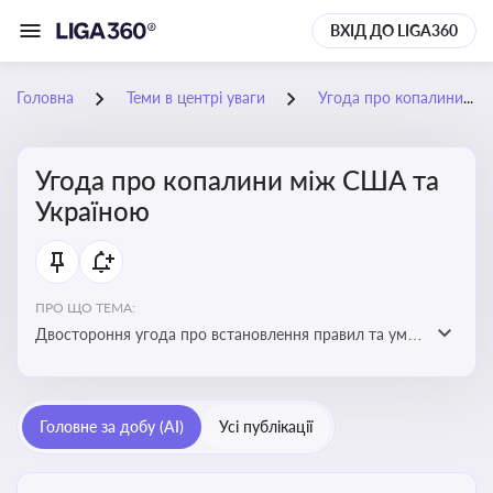
ВХІД ДО LIGA360
Головна
Теми в центрі уваги
Угода про копалини між США та Україною
Угода про копалини між США та
Україною
ПРО ЩО ТЕМА:
Двостороння угода про встановлення правил та умов
Інвестиційного фонду відбудови, яка може мати
значний вплив на бізнес-середовище та економічні
перспективи України
Головне за добу (AI)
Усі публікації