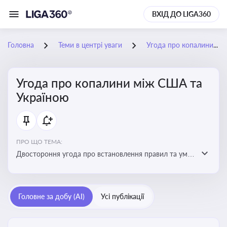
ВХІД ДО LIGA360
Головна
Теми в центрі уваги
Угода про копалини між США та Україною
Угода про копалини між США та
Україною
ПРО ЩО ТЕМА:
Двостороння угода про встановлення правил та умов
Інвестиційного фонду відбудови, яка може мати
значний вплив на бізнес-середовище та економічні
перспективи України
Головне за добу (AI)
Усі публікації