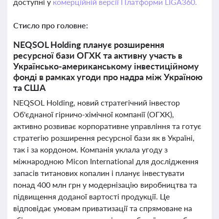
доступні у
комерційній версії Платформи LIGA360.
Стисло про головне:
NEQSOL Holding планує розширення
ресурсної бази ОГХК та активну участь в
Українсько-американському інвестиційному
фонді в рамках угоди про надра між Україною
та США
NEQSOL Holding, новий стратегічний інвестор
Об'єднаної гірничо-хімічної компанії (ОГХК),
активно розвиває корпоративне управління та готує
стратегію розширення ресурсної бази як в Україні,
так і за кордоном. Компанія уклала угоду з
міжнародною Micon International для дослідження
запасів титанових копалин і планує інвестувати
понад 400 млн грн у модернізацію виробництва та
підвищення доданої вартості продукції. Це
відповідає умовам приватизації та спрямоване на