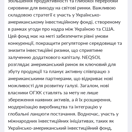
збільшення продуктивності та глибокої переробки
сировини для виходу на світові ринки. Важливою
складовою стратегії є участь у Українсько-
американському інвестиційному фонді, створеному
в рамках угоди про надра між Україною та США.
Цей фонд має на меті забезпечити рівні умови
конкуренції, покращити регуляторне середовище та
знизити інвестиційні ризики, що сприятиме
залученню додаткового капіталу. NEQSOL
розглядає американський ринок як ключовий для
збуту продукції та планує активну співпрацю з
американськими партнерами, що відкриває нові
можливості для розвитку галузі. Загалом, нові
власники ОГХК ставлять за мету не лише
збереження наявних активів, а й їх розширення,
модернізацію виробництва та інтеграцію у
глобальні ланцюги постачання. Водночас, участь у
міжнародних інвестиційних ініціативах, таких як
Українсько-американський інвестиційний фонд,