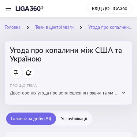
ВХІД ДО LIGA360
Головна
Теми в центрі уваги
Угода про копалини між США та Україною
Угода про копалини між США та
Україною
ПРО ЩО ТЕМА:
Двостороння угода про встановлення правил та умов
Інвестиційного фонду відбудови, яка може мати
значний вплив на бізнес-середовище та економічні
перспективи України
Головне за добу (AI)
Усі публікації