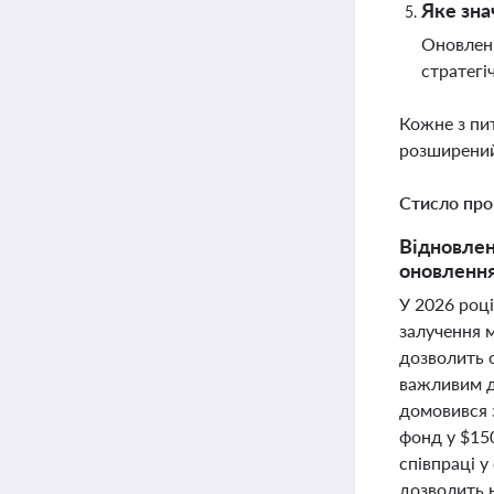
Яке зна
Оновленн
стратегі
Кожне з пи
розширений
Стисло про
Відновлен
оновлення
У 2026 році
залучення 
дозволить о
важливим д
домовився 
фонд у $15
співпраці у
дозволить 