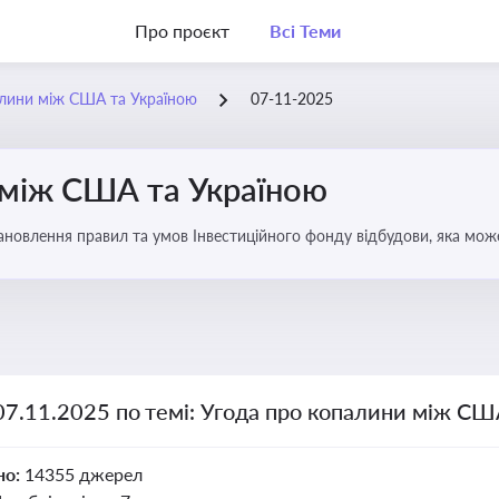
Про проєкт
Всі Теми
алини між США та Україною
07-11-2025
 між США та Україною
новлення правил та умов Інвестиційного фонду відбудови, яка мож
аїни
07.11.2025 по темі: Угода про копалини між СШ
но:
14355 джерел