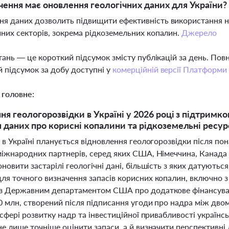
чення має оновлення геологічних даних для України?
я даних дозволить підвищити ефективність використання над
чних секторів, зокрема рідкоземельних копалин.
Джерело
тань — це короткий підсумок змісту публікацій за день. По
 підсумок за добу доступні у
комерційній версії Платформи
 головне:
ня геологорозвідки в Україні у 2026 році з підтрим
 даних про корисні копалини та рідкоземельні ресу
 в Україні планується відновлення геологорозвідки після по
міжнародних партнерів, серед яких США, Німеччина, Канада 
новити застарілі геологічні дані, більшість з яких датують
ля точного визначення запасів корисних копалин, включно 
з Державним департаментом США про додаткове фінансуван
0 млн, створений після підписання угоди про надра між двом
 сфері розвитку надр та інвестиційної привабливості україн
не лише точніше оцінити запаси, а й визначити перспективн