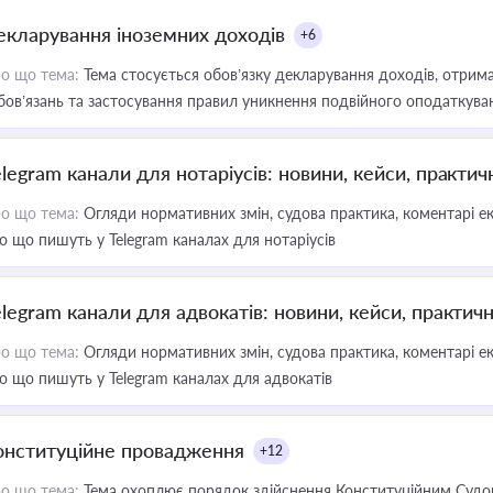
екларування іноземних доходів
+6
о що тема:
Тема стосується обов’язку декларування доходів, отрим
бов’язань та застосування правил уникнення подвійного оподаткува
elegram канали для нотаріусів: новини, кейси, практич
о що тема:
Огляди нормативних змін, судова практика, коментарі екс
о що пишуть у Telegram каналах для нотаріусів
elegram канали для адвокатів: новини, кейси, практич
о що тема:
Огляди нормативних змін, судова практика, коментарі екс
о що пишуть у Telegram каналах для адвокатів
онституційне провадження
+12
о що тема:
Тема охоплює порядок здійснення Конституційним Судом