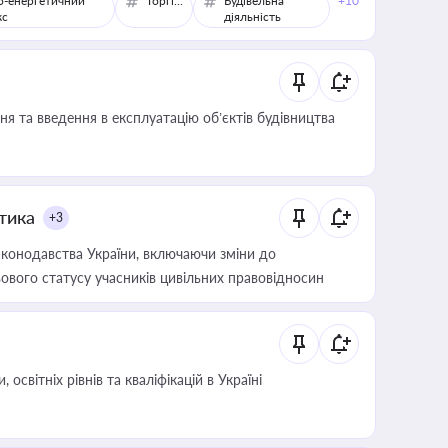
о-енергетичний
Торгівля
Будівельна
+10
кс
діяльність
я та введення в експлуатацію об’єктів будівництва
итика
+3
конодавства України, включаючи зміни до
ового статусу учасників цивільних правовідносин
світніх рівнів та кваліфікацій в Україні