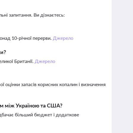
ьні запитання. Ви дізнаєтесь:
понад 10-річної перерви.
Джерело
ки?
еликої Британії.
Джерело
ї оцінки запасів корисних копалин і визначення
ом між Україною та США?
едбачає більший бюджет і додаткове