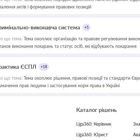
валення актів і формування правових позицій
римінально-виконавча система
+5
о що тема:
Тема охоплює організацію та правове регулювання викона
танов виконання покарань та статус осіб, які відбувають покарання
рактика ЄСПЛ
+18
о що тема:
Тема охоплює рішення, правові позиції та стандарти Євр
умачення прав людини і застосування норм права в Україні
Каталог рішень
Liga360: Керівник
Зн
Liga360: Юрист
Ак