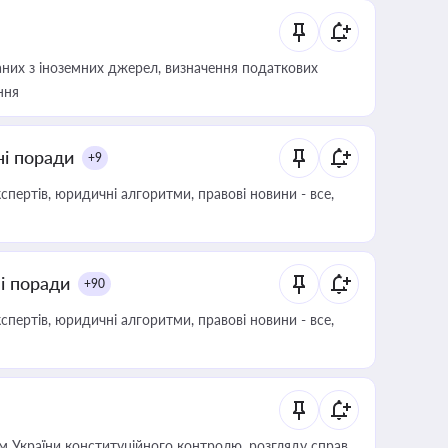
аних з іноземних джерел, визначення податкових
ння
ні поради
+9
пертів, юридичні алгоритми, правові новини - все,
ні поради
+90
пертів, юридичні алгоритми, правові новини - все,
 України конституційного контролю, розгляду справ,