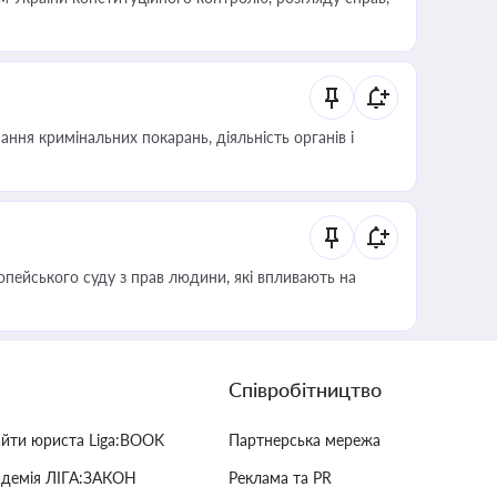
ння кримінальних покарань, діяльність органів і
опейського суду з прав людини, які впливають на
Співробітництво
айти юриста Liga:BOOK
Партнерська мережа
адемія ЛІГА:ЗАКОН
Реклама та PR