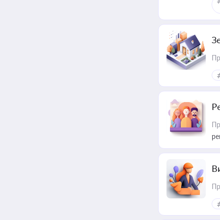
З
Пр
Р
Пр
ре
В
Пр