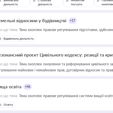
Банківська
Страхова
Фінансові
Паливн
діяльність
діяльність
послуги
компле
емельні відносини у будівництві
+17
о що тема:
Тема охоплює правове регулювання підготовки, здійсненн
Будівельна діяльність
езонансний проєкт Цивільного кодексу: реакції та кр
о що тема:
Тема охоплює оновлення та реформування цивільного за
гулювання майнових і немайнових прав, договірних відносин та прав
ища освіта
+46
о що тема:
Тема охоплює правове регулювання системи вищої освіти, о
Освіта