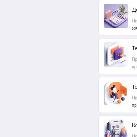
Д
Пр
зо
T
Пр
пр
T
Пр
пр
К
Пр