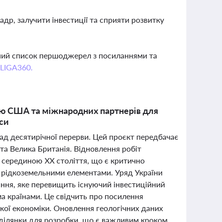
р, залучити інвестиції та сприяти розвитку
вний список першоджерел з посиланнями та
 LIGA360.
кою США та міжнародних партнерів для
рси
над десятирічної перерви. Цей проєкт передбачає
та Велика Британія. Відновлення робіт
ся серединою XX століття, що є критично
з рідкоземельними елементами. Уряд України
ня, яке перевищить існуючий інвестиційний
а країнами. Це свідчить про посилення
ської економіки. Оновлення геологічних даних
і ділянки для розробки, що є важливим кроком