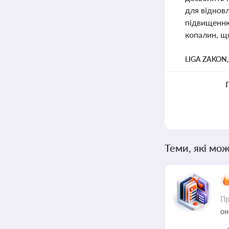
для відновл
підвищенню
копалин, щ
LIGA ZAKON
Теми, які мож
Пр
он