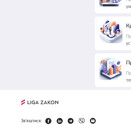
ух
К
Пр
ус
П
Пр
тл
Зв'язатися: