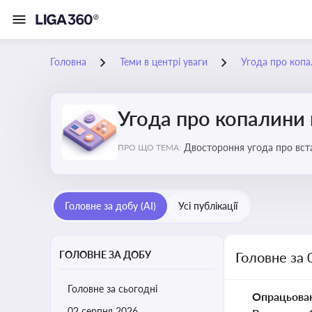
Головна
Теми в центрі уваги
Угода про коп
Угода про копалини
Двостороння угода про вста
ПРО ЩО ТЕМА:
економічні перспективи Укр
Головне за добу (AI)
Усі публікації
ГОЛОВНЕ ЗА ДОБУ
Головне за 
Головне за сьогодні
Опрацьова
02 серпня 2026