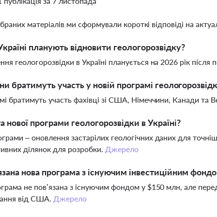
1 публікація за 7 листопада
ібраних матеріалів ми сформували короткі відповіді на актуал
Україні планують відновити геологорозвідку?
ння геологорозвідки в Україні планується на 2026 рік після 
їни братимуть участь у новій програмі геологорозвід
мі братимуть участь фахівці зі США, Німеччини, Канади та В
а нової програми геологорозвідки в Україні?
грами – оновлення застарілих геологічних даних для точнішо
ивних ділянок для розробки.
Джерело
язана нова програма з існуючим інвестиційним фонд
грама не пов’язана з існуючим фондом у $150 млн, але пер
вання від США.
Джерело