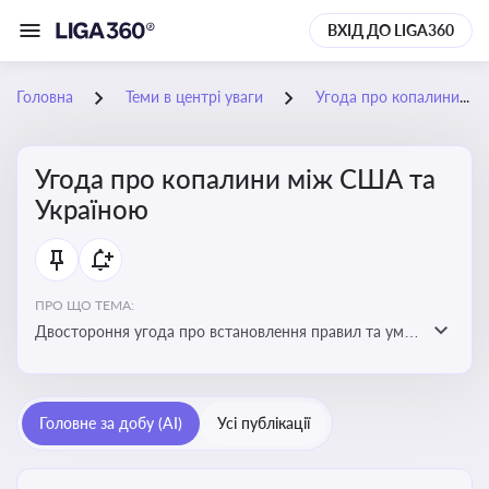
ВХІД ДО LIGA360
Головна
Теми в центрі уваги
Угода про копалини між США та Україною
Угода про копалини між США та
Україною
ПРО ЩО ТЕМА:
Двостороння угода про встановлення правил та умов
Інвестиційного фонду відбудови, яка може мати
значний вплив на бізнес-середовище та економічні
перспективи України
Головне за добу (AI)
Усі публікації