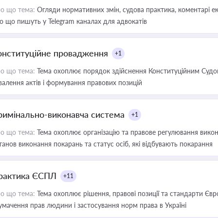
о що тема:
Огляди нормативних змін, судова практика, коментарі екс
о що пишуть у Telegram каналах для адвокатів
онституційне провадження
+1
о що тема:
Тема охоплює порядок здійснення Конституційним Судом
валення актів і формування правових позицій
римінально-виконавча система
+1
о що тема:
Тема охоплює організацію та правове регулювання викона
танов виконання покарань та статус осіб, які відбувають покарання
рактика ЄСПЛ
+11
о що тема:
Тема охоплює рішення, правові позиції та стандарти Євр
умачення прав людини і застосування норм права в Україні