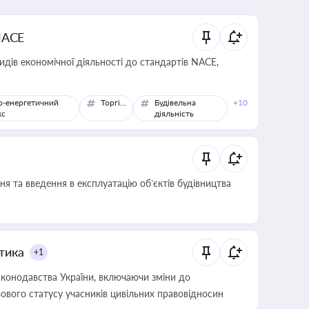
NACE
идів економічної діяльності до стандартів NACE,
о-енергетичний
Торгівля
Будівельна
+10
кс
діяльність
я та введення в експлуатацію об’єктів будівництва
итика
+1
конодавства України, включаючи зміни до
ового статусу учасників цивільних правовідносин