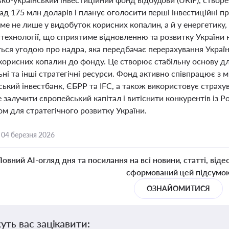
ад 175 млн доларів і планує оголосити перші інвестиційні 
ме не лише у видобуток корисних копалин, а й у енергетику, 
 технології, що сприятиме відновленню та розвитку України н
ься угодою про надра, яка передбачає перерахування Україні 
орисних копалин до фонду. Це створює стабільну основу для
ьні та інші стратегічні ресурси. Фонд активно співпрацює з
ький інвестбанк, ЄБРР та IFC, а також використовує страхув
 залучити європейський капітал і витіснити конкурентів із 
м для стратегічного розвитку України.
,
04 березня 2026
Повний AI-огляд дня та посилання на всі новини, статті, віде
сформований цей підсумо
ОЗНАЙОМИТИСЯ
уть вас зацікавити: