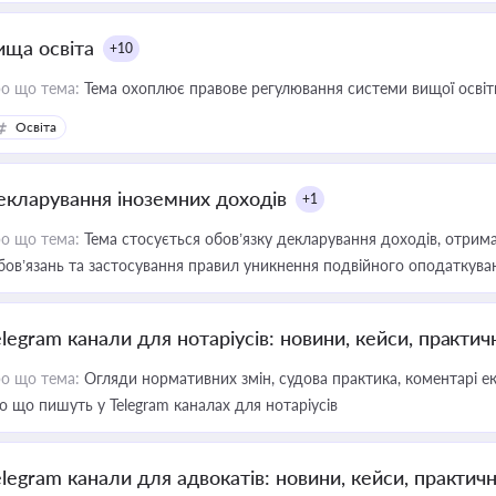
ища освіта
+10
о що тема:
Тема охоплює правове регулювання системи вищої освіти, о
Освіта
екларування іноземних доходів
+1
о що тема:
Тема стосується обов’язку декларування доходів, отрим
бов’язань та застосування правил уникнення подвійного оподаткува
elegram канали для нотаріусів: новини, кейси, практич
о що тема:
Огляди нормативних змін, судова практика, коментарі екс
о що пишуть у Telegram каналах для нотаріусів
elegram канали для адвокатів: новини, кейси, практич