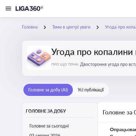
Головна
Теми в центрі уваги
Угода про коп
Угода про копалини
Двостороння угода про вста
ПРО ЩО ТЕМА:
економічні перспективи Укр
Головне за добу (AI)
Усі публікації
ГОЛОВНЕ ЗА ДОБУ
Головне за 
Головне за сьогодні
Опрацьова
03 серпня 2026