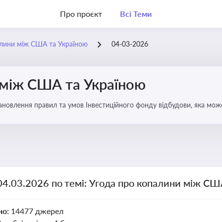
Про проєкт
Всі Теми
алини між США та Україною
04-03-2026
 між США та Україною
новлення правил та умов Інвестиційного фонду відбудови, яка мож
аїни
04.03.2026 по темі: Угода про копалини між СШ
но:
14477 джерел