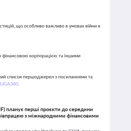
естицій, що особливо важливо в умовах війни в
ю фінансовою корпорацією та іншими
вний список першоджерел з посиланнями та
 LIGA360.
F) планує перші проєкти до середини
 співпрацею з міжнародними фінансовими
ений за угодою між Україною та США, вже має