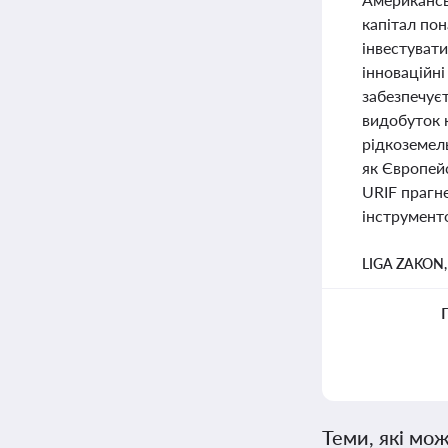
капітал пон
інвестувати
інноваційні
забезпечуєт
видобуток к
рідкоземел
як Європейс
URIF прагне
інструменто
LIGA ZAKON
Теми, які мож