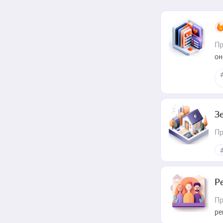
Пр
он
З
Пр
Р
Пр
ре