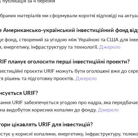
1 публікація за 4 березня
ібраних матеріалів ми сформували короткі відповіді на актуал
 Американсько-український інвестиційний фонд від
е фонд, створений за угодою між Україною та США для інвес
, енергетику, інфраструктуру та технології.
Джерело
IF планує оголосити перші інвестиційні проєкти?
вестиційні проєкти URIF можуть бути оголошені вже до сере
я рішень та підготовку проєктів.
Джерело
нсується URIF?
ання URIF забезпечується угодою про надра, яка передбачає 
 на видобуток корисних копалин до фонду.
Джерело
тори цікавлять URIF для інвестицій?
стує у корисні копалини, енергетику, інфраструктуру, телекому