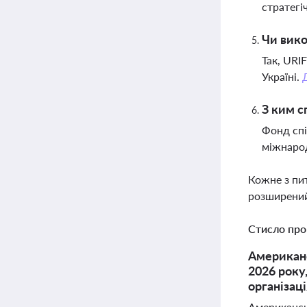
стратегі
Чи вико
Так, URI
Україні.
З ким с
Фонд сп
міжнаро
Кожне з пи
розширений
Стисло про
Американс
2026 року
організац
Американсь