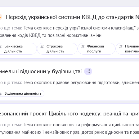
Перехід української системи КВЕД до стандартів 
о що тема:
Тема охоплює перехід української системи класифікації в
овлення кодів КВЕД та пов'язані нормативні зміни
Банківська
Страхова
Фінансові
Паливн
діяльність
діяльність
послуги
компле
емельні відносини у будівництві
+3
о що тема:
Тема охоплює правове регулювання підготовки, здійсненн
Будівельна діяльність
езонансний проєкт Цивільного кодексу: реакції та кр
о що тема:
Тема охоплює оновлення та реформування цивільного за
гулювання майнових і немайнових прав, договірних відносин та прав