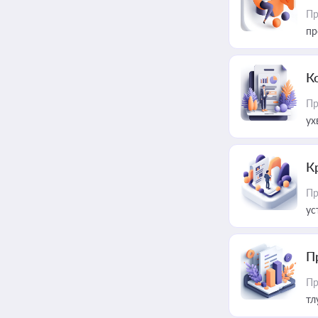
Пр
пр
К
Пр
ух
К
Пр
ус
П
Пр
тл