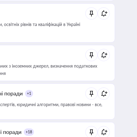
світніх рівнів та кваліфікацій в Україні
аних з іноземних джерел, визначення податкових
ння
ні поради
+1
пертів, юридичні алгоритми, правові новини - все,
ні поради
+18