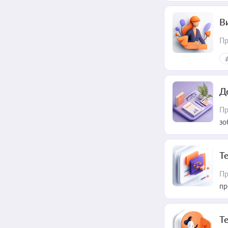
В
Пр
Д
Пр
зо
T
Пр
пр
T