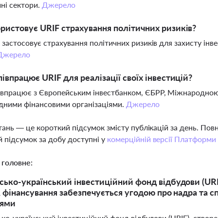
чні сектори.
Джерело
ристовує URIF страхування політичних ризиків?
F застосовує страхування політичних ризиків для захисту інв
Джерело
півпрацює URIF для реалізації своїх інвестицій?
івпрацює з Європейським інвестбанком, ЄБРР, Міжнародно
дними фінансовими організаціями.
Джерело
тань — це короткий підсумок змісту публікацій за день. По
 підсумок за добу доступні у
комерційній версії Платформи
 головне:
ько-український інвестиційний фонд відбудови (URI
, фінансування забезпечується угодою про надра та
іями
ко-український інвестиційний фонд відбудови (URIF), створ