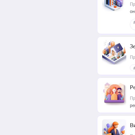
Пр
он
З
Пр
Р
Пр
ре
В