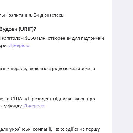
ьні запитання. Ви дізнаєтесь:
будови (URIF)?
м капіталом $150 млн, створений для підтримки
тори.
Джерело
ичні мінерали, включно з рідкоземельними, а
ою та США, а Президент підписав закон про
оту фонду.
Джерело
дали українські компанії, і вже здійснив першу