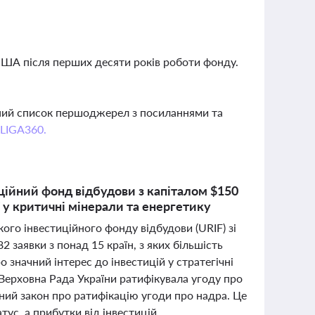
США після перших десяти років роботи фонду.
вний список першоджерел з посиланнями та
 LIGA360.
ійний фонд відбудови з капіталом $150
ї у критичні мінерали та енергетику
го інвестиційного фонду відбудови (URIF) зі
 заявки з понад 15 країн, з яких більшість
о значний інтерес до інвестицій у стратегічні
 Верховна Рада України ратифікувала угоду про
ний закон про ратифікацію угоди про надра. Це
ус, а прибутки від інвестицій