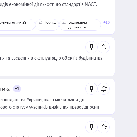
идів економічної діяльності до стандартів NACE,
о-енергетичний
Торгівля
Будівельна
+10
кс
діяльність
я та введення в експлуатацію об’єктів будівництва
итика
+1
конодавства України, включаючи зміни до
ового статусу учасників цивільних правовідносин