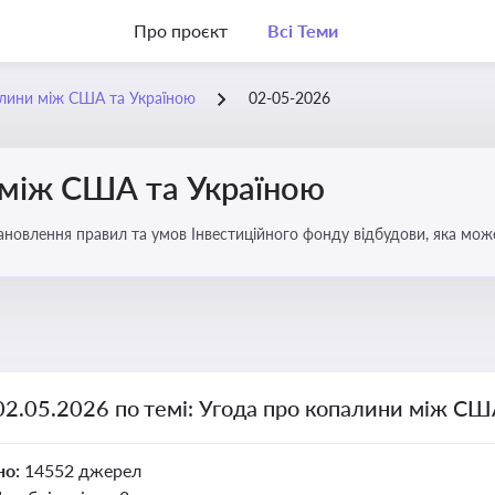
Про проєкт
Всі Теми
алини між США та Україною
02-05-2026
 між США та Україною
новлення правил та умов Інвестиційного фонду відбудови, яка мож
аїни
02.05.2026 по темі: Угода про копалини між СШ
но:
14552 джерел