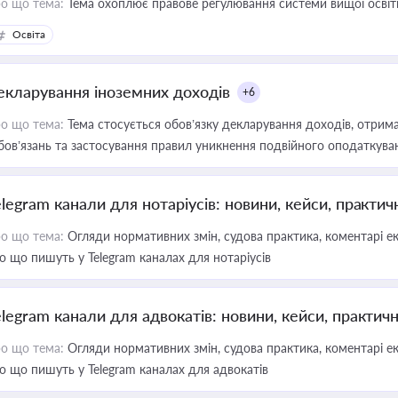
о що тема:
Тема охоплює правове регулювання системи вищої освіти, о
Освіта
екларування іноземних доходів
+6
о що тема:
Тема стосується обов’язку декларування доходів, отрим
бов’язань та застосування правил уникнення подвійного оподаткува
elegram канали для нотаріусів: новини, кейси, практич
о що тема:
Огляди нормативних змін, судова практика, коментарі екс
о що пишуть у Telegram каналах для нотаріусів
elegram канали для адвокатів: новини, кейси, практич
о що тема:
Огляди нормативних змін, судова практика, коментарі екс
о що пишуть у Telegram каналах для адвокатів