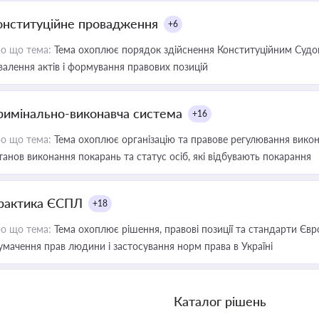
онституційне провадження
+6
о що тема:
Тема охоплює порядок здійснення Конституційним Судом
валення актів і формування правових позицій
римінально-виконавча система
+16
о що тема:
Тема охоплює організацію та правове регулювання викона
танов виконання покарань та статус осіб, які відбувають покарання
рактика ЄСПЛ
+18
о що тема:
Тема охоплює рішення, правові позиції та стандарти Євр
умачення прав людини і застосування норм права в Україні
Каталог рішень