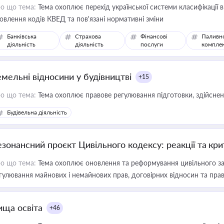
о що тема:
Тема охоплює перехід української системи класифікації в
овлення кодів КВЕД та пов'язані нормативні зміни
Банківська
Страхова
Фінансові
Паливн
діяльність
діяльність
послуги
компле
емельні відносини у будівництві
+15
о що тема:
Тема охоплює правове регулювання підготовки, здійсненн
Будівельна діяльність
езонансний проєкт Цивільного кодексу: реакції та кр
о що тема:
Тема охоплює оновлення та реформування цивільного за
гулювання майнових і немайнових прав, договірних відносин та прав
ища освіта
+46