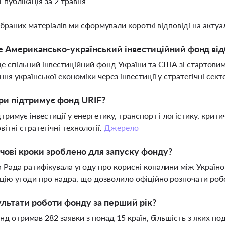
1 публікація за 2 травня
ібраних матеріалів ми сформували короткі відповіді на актуал
 Американсько-український інвестиційний фонд від
е спільний інвестиційний фонд України та США зі стартови
ння української економіки через інвестиції у стратегічні сек
ри підтримує фонд URIF?
тримує інвестиції у енергетику, транспорт і логістику, крит
вітні стратегічні технології.
Джерело
чові кроки зроблено для запуску фонду?
 Рада ратифікувала угоду про корисні копалини між Україн
цію угоди про надра, що дозволило офіційно розпочати роб
ультати роботи фонду за перший рік?
онд отримав 282 заявки з понад 15 країн, більшість з яких по