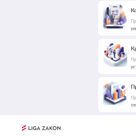
К
Пр
ух
К
Пр
ус
П
Пр
тл