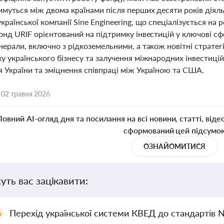
имуться між двома країнами після перших десяти років діял
країнської компанії Sine Engineering, що спеціалізується на
онд URIF орієнтований на підтримку інвестицій у ключові сфер
нерали, включно з рідкоземельними, а також новітні стратегі
ку українського бізнесу та залучення міжнародних інвестиц
я України та зміцнення співпраці між Україною та США.
,
02 травня 2026
Повний AI-огляд дня та посилання на всі новини, статті, віде
сформований цей підсумо
ОЗНАЙОМИТИСЯ
уть вас зацікавити:
Перехід української системи КВЕД до стандартів 