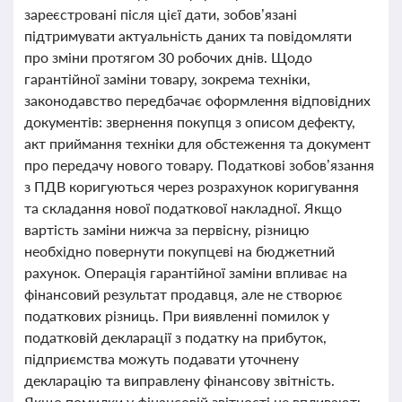
зареєстровані після цієї дати, зобов’язані
підтримувати актуальність даних та повідомляти
про зміни протягом 30 робочих днів. Щодо
гарантійної заміни товару, зокрема техніки,
законодавство передбачає оформлення відповідних
документів: звернення покупця з описом дефекту,
акт приймання техніки для обстеження та документ
про передачу нового товару. Податкові зобов’язання
з ПДВ коригуються через розрахунок коригування
та складання нової податкової накладної. Якщо
вартість заміни нижча за первісну, різницю
необхідно повернути покупцеві на бюджетний
рахунок. Операція гарантійної заміни впливає на
фінансовий результат продавця, але не створює
податкових різниць. При виявленні помилок у
податковій декларації з податку на прибуток,
підприємства можуть подавати уточнену
декларацію та виправлену фінансову звітність.
Якщо помилки у фінансовій звітності не впливають