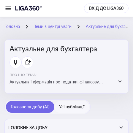
ВХІД ДО LIGA360
Головна
Теми в центрі уваги
Актуальне для бухгалтера
Актуальне для бухгалтера
ПРО ЩО ТЕМА:
Актуальна інформація про податки, фінансову
звітність, зміни в законодавстві, бухгалтерський облік
і державні вимоги, які впливають на роботу
підприємств
Головне за добу (AI)
Усі публікації
ГОЛОВНЕ ЗА ДОБУ