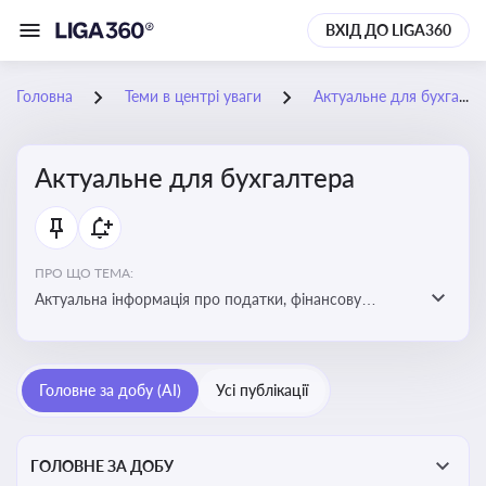
ВХІД ДО LIGA360
Головна
Теми в центрі уваги
Актуальне для бухгалтера
Актуальне для бухгалтера
ПРО ЩО ТЕМА:
Актуальна інформація про податки, фінансову
звітність, зміни в законодавстві, бухгалтерський облік
і державні вимоги, які впливають на роботу
підприємств
Головне за добу (AI)
Усі публікації
ГОЛОВНЕ ЗА ДОБУ