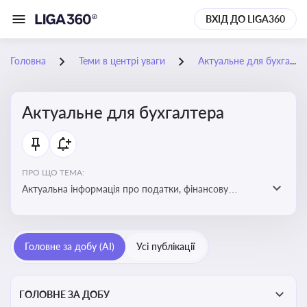
ВХІД ДО LIGA360
Головна
Теми в центрі уваги
Актуальне для бухгалтера
Актуальне для бухгалтера
ПРО ЩО ТЕМА:
Актуальна інформація про податки, фінансову
звітність, зміни в законодавстві, бухгалтерський облік
і державні вимоги, які впливають на роботу
підприємств
Головне за добу (AI)
Усі публікації
ГОЛОВНЕ ЗА ДОБУ