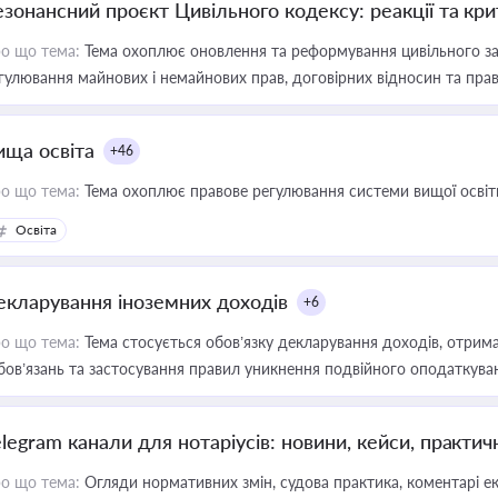
езонансний проєкт Цивільного кодексу: реакції та кр
о що тема:
Тема охоплює оновлення та реформування цивільного за
гулювання майнових і немайнових прав, договірних відносин та прав
ища освіта
+46
о що тема:
Тема охоплює правове регулювання системи вищої освіти, о
Освіта
екларування іноземних доходів
+6
о що тема:
Тема стосується обов’язку декларування доходів, отрим
бов’язань та застосування правил уникнення подвійного оподаткува
elegram канали для нотаріусів: новини, кейси, практич
о що тема:
Огляди нормативних змін, судова практика, коментарі екс