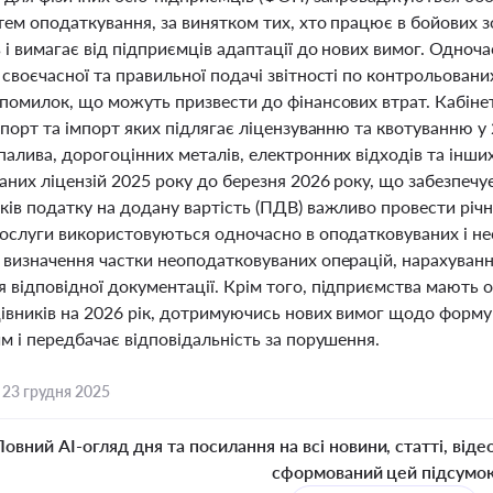
тем оподаткування, за винятком тих, хто працює в бойових з
 і вимагає від підприємців адаптації до нових вимог. Одно
своєчасної та правильної подачі звітності по контрольовани
помилок, що можуть призвести до фінансових втрат. Кабінет
спорт та імпорт яких підлягає ліцензуванню та квотуванню у
алива, дорогоцінних металів, електронних відходів та інши
них ліцензій 2025 року до березня 2026 року, що забезпечує
ків податку на додану вартість (ПДВ) важливо провести річ
послуги використовуються одночасно в оподатковуваних і н
 визначення частки неоподатковуваних операцій, нарахуван
 відповідної документації. Крім того, підприємства мають 
івників на 2026 рік, дотримуючись нових вимог щодо формув
м і передбачає відповідальність за порушення.
,
23 грудня 2025
Повний AI-огляд дня та посилання на всі новини, статті, віде
сформований цей підсумо