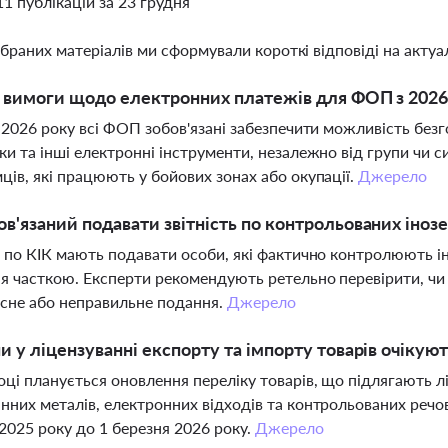
11 публікацій за 23 грудня
ібраних матеріалів ми сформували короткі відповіді на актуал
і вимоги щодо електронних платежів для ФОП з 2026
я 2026 року всі ФОП зобов'язані забезпечити можливість безг
ки та інші електронні інструменти, незалежно від групи чи
ців, які працюють у бойових зонах або окупації.
Джерело
ов'язаний подавати звітність по контрольованих інозе
ь по КІК мають подавати особи, які фактично контролюють ін
я часткою. Експерти рекомендують ретельно перевірити, чи 
сне або неправильне подання.
Джерело
ни у ліцензуванні експорту та імпорту товарів очікуют
оці планується оновлення переліку товарів, що підлягають 
нних металів, електронних відходів та контрольованих реч
 2025 року до 1 березня 2026 року.
Джерело