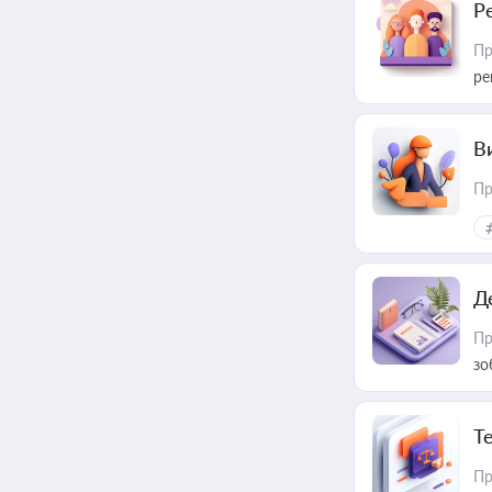
Р
Пр
ре
В
Пр
Д
Пр
зо
T
Пр