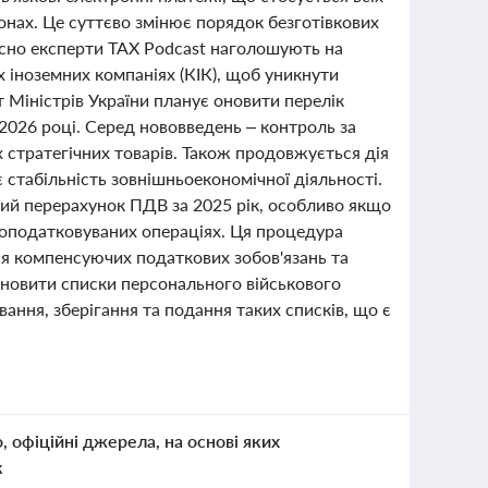
онах. Це суттєво змінює порядок безготівкових
часно експерти TAX Podcast наголошують на
х іноземних компаніях (КІК), щоб уникнути
 Міністрів України планує оновити перелік
 2026 році. Серед нововведень – контроль за
х стратегічних товарів. Також продовжується дія
 стабільність зовнішньоекономічної діяльності.
ний перерахунок ПДВ за 2025 рік, особливо якщо
еоподатковуваних операціях. Ця процедура
ня компенсуючих податкових зобов'язань та
оновити списки персонального військового
ання, зберігання та подання таких списків, що є
о, офіційні джерела, на основі яких
к