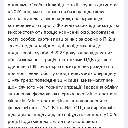
органами. Особи з інвалідністю III групи з дитинства
в 2026 році мають право на базову податкову
соціальну пільгу, якщо їх дохід не перевищує
встановленого порогу. Фізичні особи-підприємці, які
використовують працю найманих осіб, зобов'язані
вести особові картки працівників за формою П-2, а
також подавати відповідні повідомлення до
податкової служби. З 2027 року запроваджується
обов'язкова реєстрація платниками ПДВ для всіх
єдинників І-ІІІ груп, окрім електронних резидентів,
при досягненні обсягу оподатковуваних операцій у
1 млн грн за попередні 12 місяців. Це вимагатиме
щомісячного моніторингу операцій і ведення обліку
за типовою формою, затвердженою Міністерством
фінансів. Міністерство фінансів також оновило
форми звітності №1-ВП та №1-ОП для виробників
підакцизної продукції, що набудуть чинності у 2026
році. Податківці нагадали про особливості
формування доходу ФОП-єдинника І-ІІІ груп,