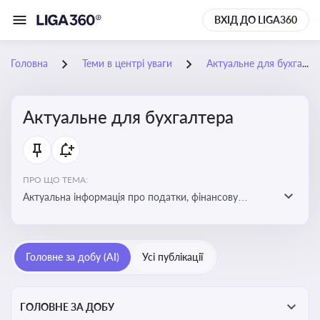
ВХІД ДО LIGA360
Головна
Теми в центрі уваги
Актуальне для бухгалтера
Актуальне для бухгалтера
ПРО ЩО ТЕМА:
Актуальна інформація про податки, фінансову
звітність, зміни в законодавстві, бухгалтерський облік
і державні вимоги, які впливають на роботу
підприємств
Головне за добу (AI)
Усі публікації
ГОЛОВНЕ ЗА ДОБУ