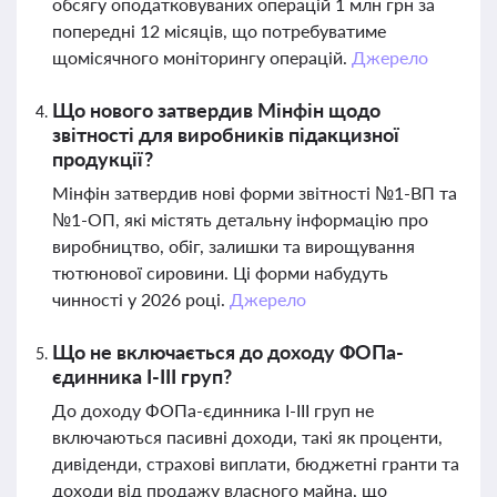
обсягу оподатковуваних операцій 1 млн грн за
попередні 12 місяців, що потребуватиме
щомісячного моніторингу операцій.
Джерело
Що нового затвердив Мінфін щодо
звітності для виробників підакцизної
продукції?
Мінфін затвердив нові форми звітності №1-ВП та
№1-ОП, які містять детальну інформацію про
виробництво, обіг, залишки та вирощування
тютюнової сировини. Ці форми набудуть
чинності у 2026 році.
Джерело
Що не включається до доходу ФОПа-
єдинника І-ІІІ груп?
До доходу ФОПа-єдинника І-ІІІ груп не
включаються пасивні доходи, такі як проценти,
дивіденди, страхові виплати, бюджетні гранти та
доходи від продажу власного майна, що