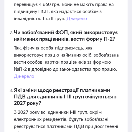
перевищує 4 660 грн. Вони не мають права на
підвищену ПСП, яка надається особам з
інвалідністю I та II груп.
Джерело
Чи зобов'язаний ФОП, який використовує
найманих працівників, вести форму П-2?
Так, фізична особа-підприємець, яка
використовує працю найманих осіб, зобов'язана
вести особові картки працівників за формою
№П-2 відповідно до законодавства про працю.
Джерело
Які зміни щодо реєстрації платниками
ПДВ для єдинників І-ІІІ груп очікуються з
2027 року?
З 2027 року всі єдинники І-ІІІ груп, окрім
електронних резидентів, будуть зобов'язані
реєструватися платниками ПДВ при досягненні