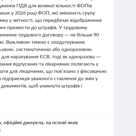
адження ПДВ для великої кількості ФОПів
Також у 2026 році ФОП, які змінюють групу
мку у звітності, що передбачає відображення
же призвести до штрафів. У трудовому
пинення трудового договору — не більше 90
одою. Важливою темою є оподаткування
льовою, систематичною або одноразовою.
 для нарахування ЄСВ, тоді як одноразова —
ування відпускних та лікарняних полягають у
лати для лікарняних, що пов’язано з фіксованою
а підприємців уважного ставлення до змін у
 документів, щоб уникнути штрафів і
о, офіційні джерела, на основі яких
к