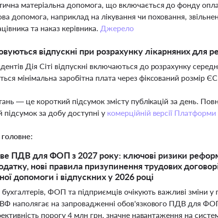
ична матеріальна допомога, що включається до фонду оплат
ва допомога, наприклад на лікування чи поховання, звільне
ацівника та наказ керівника.
Джерело
овуються відпускні при розрахунку лікарняних для ре
дентів Дія Сіті відпускні включаються до розрахунку середн
ться мінімальна заробітна плата через фіксований розмір Є
тань — це короткий підсумок змісту публікацій за день. По
 підсумок за добу доступні у
комерційній версії Платформи
 головне:
ве ПДВ для ФОП з 2027 року: ключові ризики реформи,
одатку, нові правила призупинення трудових договор
ної допомоги і відпускних у 2026 році
 бухгалтерів, ФОП та підприємців очікують важливі зміни у
ВФ наполягає на запровадженні обов'язкового ПДВ для ФОП 
ективність порогу 4 млн грн, значне навантаження на систем