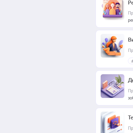
Р
Пр
ре
В
Пр
Д
Пр
зо
T
Пр