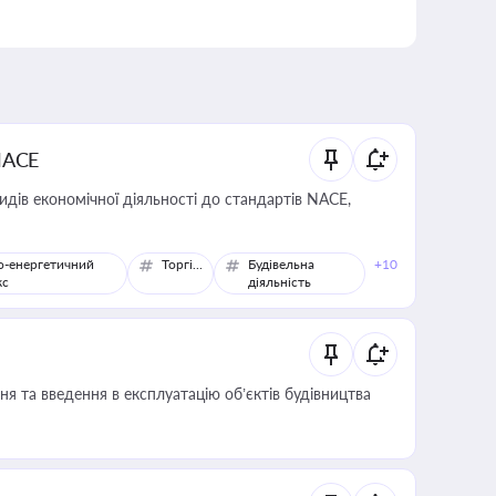
NACE
идів економічної діяльності до стандартів NACE,
о-енергетичний
Торгівля
Будівельна
+10
кс
діяльність
я та введення в експлуатацію об’єктів будівництва