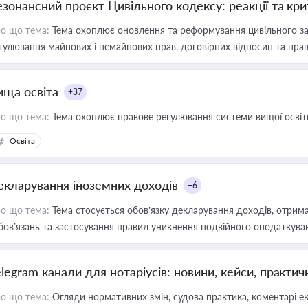
езонансний проєкт Цивільного кодексу: реакції та кр
о що тема:
Тема охоплює оновлення та реформування цивільного за
гулювання майнових і немайнових прав, договірних відносин та прав
ища освіта
+37
о що тема:
Тема охоплює правове регулювання системи вищої освіти, о
Освіта
екларування іноземних доходів
+6
о що тема:
Тема стосується обов’язку декларування доходів, отрим
бов’язань та застосування правил уникнення подвійного оподаткува
elegram канали для нотаріусів: новини, кейси, практич
о що тема:
Огляди нормативних змін, судова практика, коментарі екс