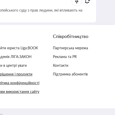
опейського суду з прав людини, які впливають на
Співробітництво
айти юриста Liga:BOOK
Партнерська мережа
адемія ЛІГА:ЗАКОН
Реклама та PR
и в центрі уваги
Контакти
 рішення і продукти
Підтримка абонентів
ітика конфіденційності
ви використання сайту
26.