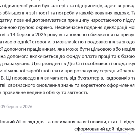
 підвищеної уваги бухгалтерів та підприємців, адже впров
 збільшення звітності та потреби у кваліфікованих кадрах. 
датку, повинні дотримуватися принципу наростаючого підсу
 кожною групою окремо. Несвоєчасне подання декларації мо
тві з 14 березня 2026 року встановлено обмеження на призу
іціативою однієї сторони, з можливістю продовження за зг
ої допомоги працівникам, яка може бути цільовою або неці
на допомога включається до фонду оплати праці та є базою
ід нарахувань. Для резидентів Дія Сіті особливості оподатк
мінімальної заробітної плати при розрахунку середньої зарп
. Ці нововведення вимагають від бухгалтерів, кадровиків т
тві, своєчасного оновлення знань та коректного оформлення
 правильне ведення обліку та звітності.
,
09 березня 2026
Повний AI-огляд дня та посилання на всі новини, статті, віде
сформований цей підсумо