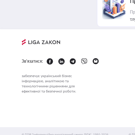
П
Пр
тл
Зв'язатися:
забезпечує український бізнес
інформацією, аналітикою та
технологічними рішеннями для
ефективної та безпечної роботи.
© ТОВ "інформаційно-аналітичний центр ЛІГА", 1991-2026.
© Т