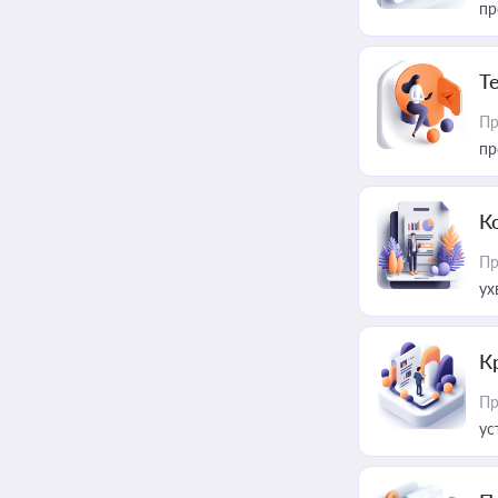
пр
T
Пр
пр
К
Пр
ух
К
Пр
ус