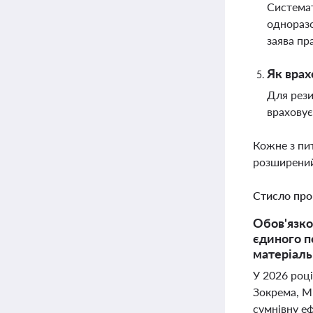
Системат
одноразо
заява пр
Як врах
Для рези
враховує
Кожне з пи
розширений
Стисло про
Обов'язко
єдиного п
матеріаль
У 2026 році
Зокрема, М
сумнівну еф