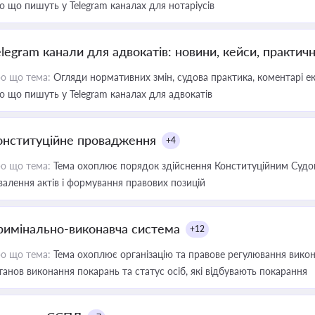
о що пишуть у Telegram каналах для нотаріусів
elegram канали для адвокатів: новини, кейси, практич
о що тема:
Огляди нормативних змін, судова практика, коментарі екс
о що пишуть у Telegram каналах для адвокатів
онституційне провадження
+4
о що тема:
Тема охоплює порядок здійснення Конституційним Судом
валення актів і формування правових позицій
римінально-виконавча система
+12
о що тема:
Тема охоплює організацію та правове регулювання викона
танов виконання покарань та статус осіб, які відбувають покарання