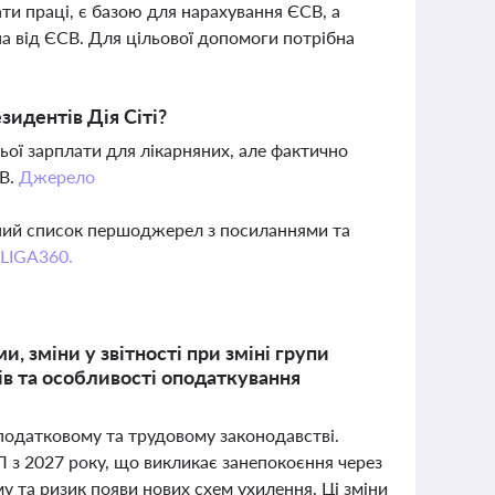
и праці, є базою для нарахування ЄСВ, а
на від ЄСВ. Для цільової допомоги потрібна
зидентів Дія Сіті?
ьої зарплати для лікарняних, але фактично
СВ.
Джерело
вний список першоджерел з посиланнями та
 LIGA360.
 зміни у звітності при зміні групи
ів та особливості оподаткування
 податковому та трудовому законодавстві.
з 2027 року, що викликає занепокоєння через
у та ризик появи нових схем ухилення. Ці зміни