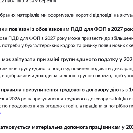
12 публікацій за 9 березня
ібраних матеріалів ми сформували короткі відповіді на актуал
ики пов'язані з обов'язковим ПДВ для ФОП з 2027 ро
ове ПДВ для ФОП з 2027 року може призвести до збільшення
і, потреби у бухгалтерських кадрах та ризику появи нових с
має звітувати при зміні групи єдиного податку у 202
змінює групу єдиного податку, повинен подавати деклара
, відображаючи доходи за кожною групою окремо, щоб уник
і правила призупинення трудового договору діють з 1
езня 2026 року призупинення трудового договору за ініціат
тю продовження за згодою сторін, а працівника потрібно по
о
атковується матеріальна допомога працівникам у 20