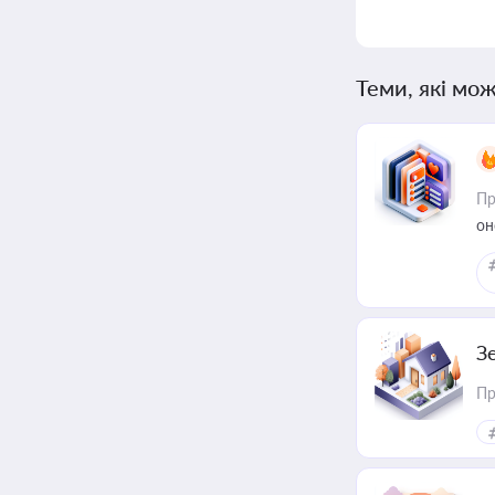
Теми, які мож
Пр
он
З
Пр