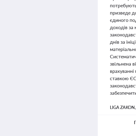
потребують
призведе до
єдиного по
доходів за
законодавс
днів за ін
матеріальн
Систематич
звільнена в
врахуванні 
ставкою ЄСВ
законодавс
забезпечити
LIGA ZAKON