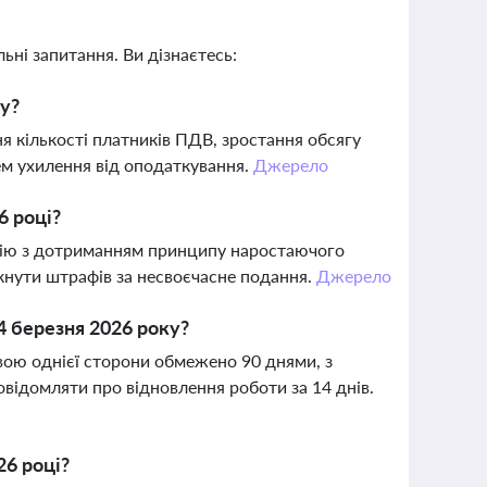
ьні запитання. Ви дізнаєтесь:
ку?
 кількості платників ПДВ, зростання обсягу
хем ухилення від оподаткування.
Джерело
6 році?
цію з дотриманням принципу наростаючого
нути штрафів за несвоєчасне подання.
Джерело
4 березня 2026 року?
ивою однієї сторони обмежено 90 днями, з
відомляти про відновлення роботи за 14 днів.
26 році?