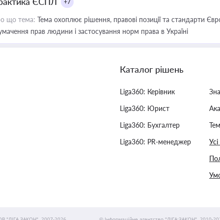
рактика ЄСПЛ
+7
о що тема:
Тема охоплює рішення, правові позиції та стандарти Євр
умачення прав людини і застосування норм права в Україні
Каталог рішень
Liga360: Керівник
Зн
Liga360: Юрист
Ак
Liga360: Бухгалтер
Тем
Liga360: PR-менеджер
Усі
Пол
Умо
ОВ "ЛІГА ЗАКОН", 2007-2026.
© Інформаційне агентство "ЛІГА:ЗАКОН", 2010-20