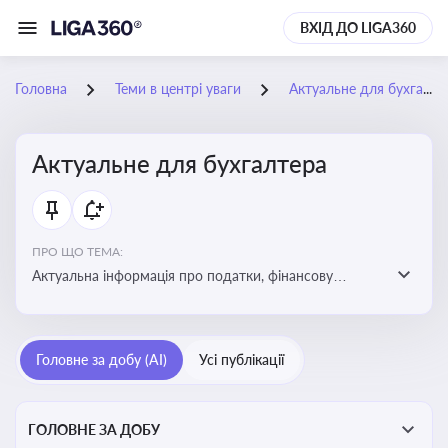
ВХІД ДО LIGA360
Головна
Теми в центрі уваги
Актуальне для бухгалтера
Актуальне для бухгалтера
ПРО ЩО ТЕМА:
Актуальна інформація про податки, фінансову
звітність, зміни в законодавстві, бухгалтерський облік
і державні вимоги, які впливають на роботу
підприємств
Головне за добу (AI)
Усі публікації
ГОЛОВНЕ ЗА ДОБУ