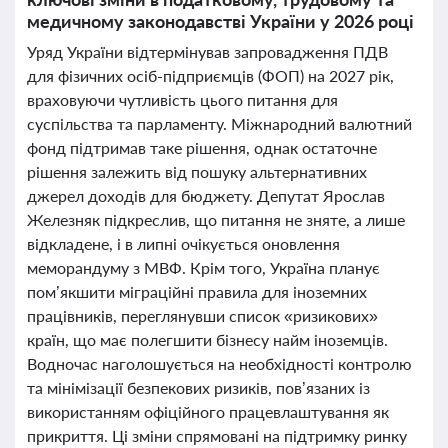
медичному законодавстві України у 2026 році
Уряд України відтермінував запровадження ПДВ
для фізичних осіб-підприємців (ФОП) на 2027 рік,
враховуючи чутливість цього питання для
суспільства та парламенту. Міжнародний валютний
фонд підтримав таке рішення, однак остаточне
рішення залежить від пошуку альтернативних
джерел доходів для бюджету. Депутат Ярослав
Железняк підкреслив, що питання не зняте, а лише
відкладене, і в липні очікується оновлення
меморандуму з МВФ. Крім того, Україна планує
пом’якшити міграційні правила для іноземних
працівників, переглянувши список «ризикових»
країн, що має полегшити бізнесу найм іноземців.
Водночас наголошується на необхідності контролю
та мінімізації безпекових ризиків, пов’язаних із
використанням офіційного працевлаштування як
прикриття. Ці зміни спрямовані на підтримку ринку