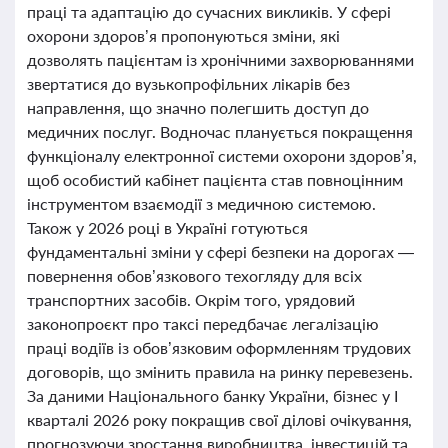
праці та адаптацію до сучасних викликів. У сфері
охорони здоров’я пропонуються зміни, які
дозволять пацієнтам із хронічними захворюваннями
звертатися до вузькопрофільних лікарів без
направлення, що значно полегшить доступ до
медичних послуг. Водночас планується покращення
функціоналу електронної системи охорони здоров’я,
щоб особистий кабінет пацієнта став повноцінним
інструментом взаємодії з медичною системою.
Також у 2026 році в Україні готуються
фундаментальні зміни у сфері безпеки на дорогах —
повернення обов’язкового техогляду для всіх
транспортних засобів. Окрім того, урядовий
законопроєкт про таксі передбачає легалізацію
праці водіїв із обов’язковим оформленням трудових
договорів, що змінить правила на ринку перевезень.
За даними Національного банку України, бізнес у І
кварталі 2026 року покращив свої ділові очікування,
прогнозуючи зростання виробництва, інвестицій та