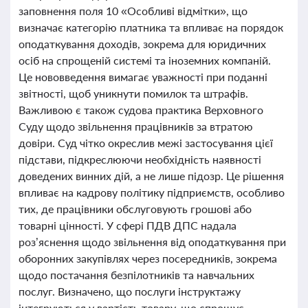
заповнення поля 10 «Особливі відмітки», що
визначає категорію платника та впливає на порядок
оподаткування доходів, зокрема для юридичних
осіб на спрощеній системі та іноземних компаній.
Це нововведення вимагає уважності при поданні
звітності, щоб уникнути помилок та штрафів.
Важливою є також судова практика Верховного
Суду щодо звільнення працівників за втратою
довіри. Суд чітко окреслив межі застосування цієї
підстави, підкреслюючи необхідність наявності
доведених винних дій, а не лише підозр. Це рішення
впливає на кадрову політику підприємств, особливо
тих, де працівники обслуговують грошові або
товарні цінності. У сфері ПДВ ДПС надала
роз’яснення щодо звільнення від оподаткування при
оборонних закупівлях через посередників, зокрема
щодо постачання безпілотників та навчальних
послуг. Визначено, що послуги інструктажу
інтегруються у вартість товару, що спрощує