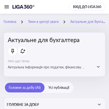
ВХІД ДО LIGA360
Головна
Теми в центрі уваги
Актуальне для бухгалтера
Актуальне для бухгалтера
ПРО ЩО ТЕМА:
Актуальна інформація про податки, фінансову
звітність, зміни в законодавстві, бухгалтерський облік
і державні вимоги, які впливають на роботу
підприємств
Головне за добу (AI)
Усі публікації
ГОЛОВНЕ ЗА ДОБУ