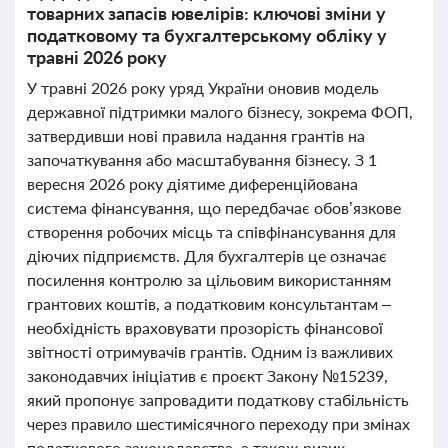
товарних запасів ювелірів: ключові зміни у
податковому та бухгалтерському обліку у
травні 2026 року
У травні 2026 року уряд України оновив модель
державної підтримки малого бізнесу, зокрема ФОП,
затвердивши нові правила надання грантів на
започаткування або масштабування бізнесу. З 1
вересня 2026 року діятиме диференційована
система фінансування, що передбачає обов’язкове
створення робочих місць та співфінансування для
діючих підприємств. Для бухгалтерів це означає
посилення контролю за цільовим використанням
грантових коштів, а податковим консультантам –
необхідність враховувати прозорість фінансової
звітності отримувачів грантів. Одним із важливих
законодавчих ініціатив є проєкт Закону №15239,
який пропонує запровадити податкову стабільність
через правило шестимісячного переходу при змінах
податкового законодавства, а також ризик-