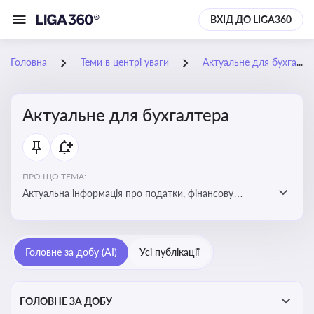
ВХІД ДО LIGA360
Головна
Теми в центрі уваги
Актуальне для бухгалтера
Актуальне для бухгалтера
ПРО ЩО ТЕМА:
Актуальна інформація про податки, фінансову
звітність, зміни в законодавстві, бухгалтерський облік
і державні вимоги, які впливають на роботу
підприємств
Головне за добу (AI)
Усі публікації
ГОЛОВНЕ ЗА ДОБУ