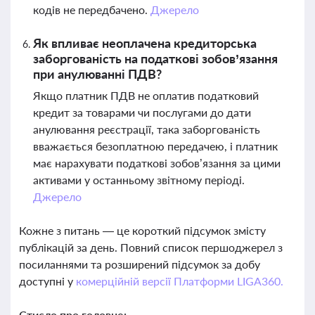
кодів не передбачено.
Джерело
Як впливає неоплачена кредиторська
заборгованість на податкові зобов’язання
при анулюванні ПДВ?
Якщо платник ПДВ не оплатив податковий
кредит за товарами чи послугами до дати
анулювання реєстрації, така заборгованість
вважається безоплатною передачею, і платник
має нарахувати податкові зобов’язання за цими
активами у останньому звітному періоді.
Джерело
Кожне з питань — це короткий підсумок змісту
публікацій за день. Повний список першоджерел з
посиланнями та розширений підсумок за добу
доступні у
комерційній версії Платформи LIGA360.
Стисло про головне: