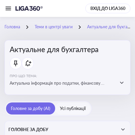
ВХІД ДО LIGA360
Головна
Теми в центрі уваги
Актуальне для бухгалтера
Актуальне для бухгалтера
ПРО ЩО ТЕМА:
Актуальна інформація про податки, фінансову
звітність, зміни в законодавстві, бухгалтерський облік
і державні вимоги, які впливають на роботу
підприємств
Головне за добу (AI)
Усі публікації
ГОЛОВНЕ ЗА ДОБУ