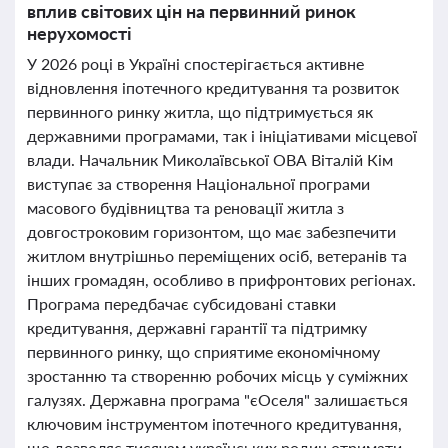
вплив світових цін на первинний ринок
нерухомості
У 2026 році в Україні спостерігається активне
відновлення іпотечного кредитування та розвиток
первинного ринку житла, що підтримується як
державними програмами, так і ініціативами місцевої
влади. Начальник Миколаївської ОВА Віталій Кім
виступає за створення Національної програми
масового будівництва та реновації житла з
довгостроковим горизонтом, що має забезпечити
житлом внутрішньо переміщених осіб, ветеранів та
інших громадян, особливо в прифронтових регіонах.
Програма передбачає субсидовані ставки
кредитування, державні гарантії та підтримку
первинного ринку, що сприятиме економічному
зростанню та створенню робочих місць у суміжних
галузях. Державна програма "єОселя" залишається
ключовим інструментом іпотечного кредитування,
що дозволяє тисячам українських родин отримати