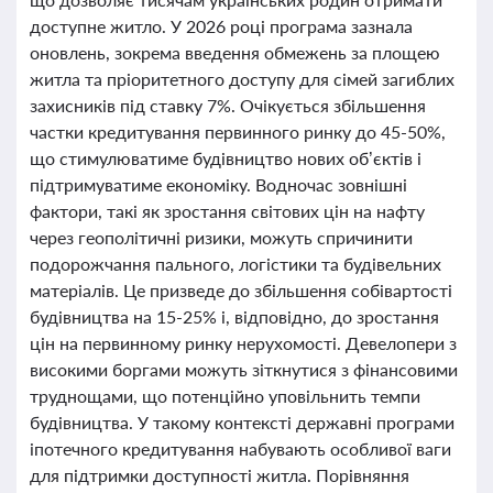
доступне житло. У 2026 році програма зазнала
оновлень, зокрема введення обмежень за площею
житла та пріоритетного доступу для сімей загиблих
захисників під ставку 7%. Очікується збільшення
частки кредитування первинного ринку до 45-50%,
що стимулюватиме будівництво нових об’єктів і
підтримуватиме економіку. Водночас зовнішні
фактори, такі як зростання світових цін на нафту
через геополітичні ризики, можуть спричинити
подорожчання пального, логістики та будівельних
матеріалів. Це призведе до збільшення собівартості
будівництва на 15-25% і, відповідно, до зростання
цін на первинному ринку нерухомості. Девелопери з
високими боргами можуть зіткнутися з фінансовими
труднощами, що потенційно уповільнить темпи
будівництва. У такому контексті державні програми
іпотечного кредитування набувають особливої ваги
для підтримки доступності житла. Порівняння