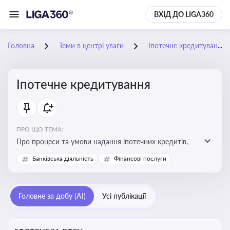
ВХІД ДО LIGA360
Головна
Теми в центрі уваги
Іпотечне кредитування
Іпотечне кредитування
ПРО ЩО ТЕМА:
Про процеси та умови надання іпотечних кредитів,
зміни у законодавстві та тенденції на ринку житла
Банківська діяльність
Фінансові послуги
Головне за добу (AI)
Усі публікації