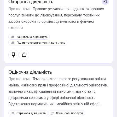
Охоронна діяльність
+3
Про що тема:
Правове регулювання надання охоронних
послуг, вимоги до ліцензування, персоналу, технічних
засобів охорони та організації пультової й фізичної
охорони
Банківська діяльність
Паливно-енергетичний комплекс
Оціночна діяльність
Про що тема:
Тема охоплює правове регулювання оцінки
майна, майнових прав і професійної діяльності оцінювачів,
включно з кваліфікаційними вимогами, звітністю та
цифровими сервісами у сфері оціночної діяльності.
Відстеження нормативних і медійних змін у цій сфері
корисне для власника бізнесу, керівника, юриста або
Страхова діяльність
Фінансові послуги
бухгалтера під час оподаткування, приватизації, оренди