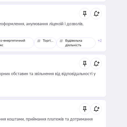
оформлення, анулювання ліцензій і дозволів,
о-енергетичний
Торгівля
Будівельна
+2
кс
діяльність
них обставин та звільнення від відповідальності у