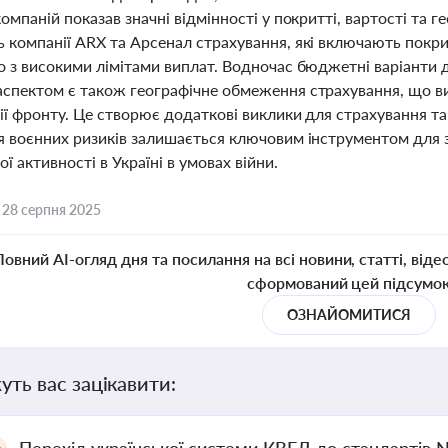
омпаній показав значні відмінності у покритті, вартості та
 компанії ARX та Арсенал страхування, які включають покрит
о з високими лімітами виплат. Водночас бюджетні варіанти 
спектом є також географічне обмеження страхування, що ви
ії фронту. Це створює додаткові виклики для страхування та
я воєнних ризиків залишається ключовим інструментом для 
ої активності в Україні в умовах війни.
,
28 серпня 2025
Повний AI-огляд дня та посилання на всі новини, статті, віде
сформований цей підсумо
ОЗНАЙОМИТИСЯ
уть вас зацікавити: