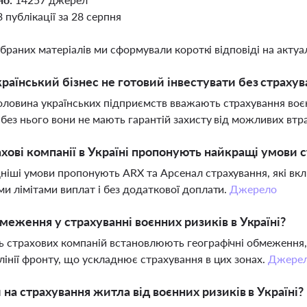
3 публікації за 28 серпня
ібраних матеріалів ми сформували короткі відповіді на актуал
раїнський бізнес не готовий інвестувати без страхув
ловина українських підприємств вважають страхування воєн
 без нього вони не мають гарантій захисту від можливих втра
ахові компанії в Україні пропонують найкращі умови 
ніші умови пропонують ARX та Арсенал страхування, які вкл
ми лімітами виплат і без додаткової доплати.
Джерело
бмеження у страхуванні воєнних ризиків в Україні?
ь страхових компаній встановлюють географічні обмеження,
лінії фронту, що ускладнює страхування в цих зонах.
Джере
и на страхування житла від воєнних ризиків в Україні?