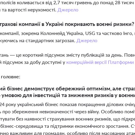
 полісів коливається від 2,7 тисяч гривень до понад 28 тисяч 
 та вартості нерухомості.
Джерело
страхові компанії в Україні покривають воєнні ризики?
і компанії, зокрема Колоннейд Україна, USG та частково Інго
уючись на стандартних загрозах.
Джерело
тань — це короткий підсумок змісту публікацій за день. По
 підсумок за добу доступні у
комерційній версії Платформи
 головне:
ий бізнес демонструє обережний оптимізм, але стра
умовою для інвестицій та зниження ризиків у воєнн
24 року український бізнес показав покращення ділових очіку
ь про збереження невизначеності через війну. Особливо пом
стувати без наявності страхування воєнних ризиків, що підк
ї бізнес-середовища та підтримки економічного зростання. С
чно важливим для громадян, особливо після масованих атак 