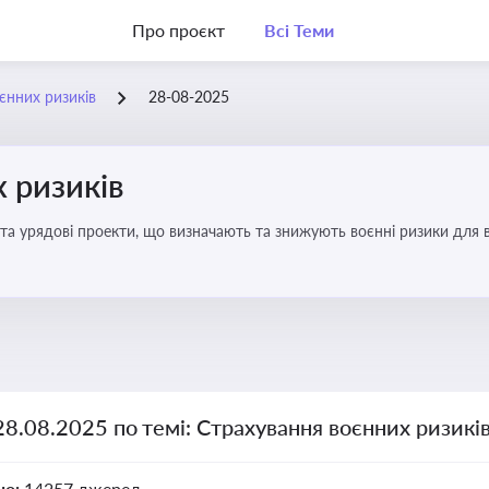
Про проєкт
Всі Теми
єнних ризиків
28-08-2025
 ризиків
та урядові проекти, що визначають та знижують воєнні ризики для в
28.08.2025 по темі: Страхування воєнних ризикі
но:
14257 джерел