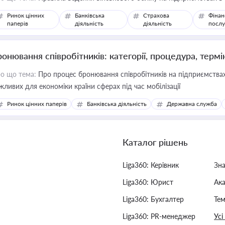
Ринок цінних
Банківська
Страхова
Фінан
паперів
діяльність
діяльність
послу
ронювання співробітників: категорії, процедура, термі
о що тема:
Про процес бронювання співробітників на підприємствах,
жливих для економіки країни сферах під час мобілізації
Ринок цінних паперів
Банківська діяльність
Державна служба
Каталог рішень
Liga360: Керівник
Зн
Liga360: Юрист
Ак
Liga360: Бухгалтер
Тем
Liga360: PR-менеджер
Усі