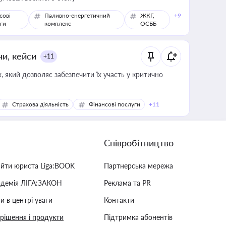
сові
Паливно-енергетичний
ЖКГ,
+9
ги
комплекс
ОСББ
ни, кейси
+11
 який дозволяє забезпечити їх участь у критично
Страхова діяльність
Фінансові послуги
+11
Співробітництво
айти юриста Liga:BOOK
Партнерська мережа
адемія ЛІГА:ЗАКОН
Реклама та PR
и в центрі уваги
Контакти
 рішення і продукти
Підтримка абонентів