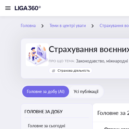
Головна
Теми в центрі уваги
Страхування во
Страхування воєнних
Законодавство, міжнародні 
ПРО ЩО ТЕМА:
Страхова діяльність
Головне за добу (AI)
Усі публікації
ГОЛОВНЕ ЗА ДОБУ
Головне за 
Головне за сьогодні
Опрацьова