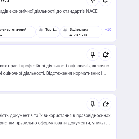
NACE
идів економічної діяльності до стандартів NACE,
о-енергетичний
Торгівля
Будівельна
+10
кс
діяльність
х прав і професійної діяльності оцінювачів, включно
і оціночної діяльності. Відстеження нормативних і
иста або бухгалтера під час оподаткування,
 статусу суб'єктів оціночної діяльності
сть документів та їх використання в правовідносинах,
а юристам правильно оформлювати документи, уникати
влади та контрагентами