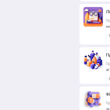
Лі
Пр
не
П
Пр
зв
Ф
Пр
лі