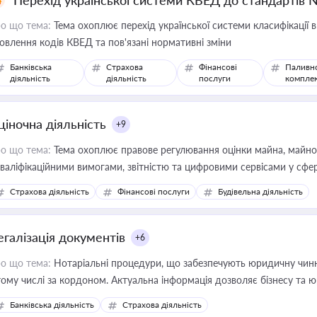
Перехід української системи КВЕД до стандартів 
о що тема:
Тема охоплює перехід української системи класифікації в
овлення кодів КВЕД та пов'язані нормативні зміни
Банківська
Страхова
Фінансові
Паливн
діяльність
діяльність
послуги
компле
ціночна діяльність
+9
о що тема:
Тема охоплює правове регулювання оцінки майна, майнови
кваліфікаційними вимогами, звітністю та цифровими сервісами у сфер
дійних змін у цій сфері корисне для власника бізнесу, керівника, юр
Страхова діяльність
Фінансові послуги
Будівельна діяльність
иватизації, оренди державного майна, корпоративних угод і перевірки
егалізація документів
+6
о що тема:
Нотаріальні процедури, що забезпечують юридичну чинні
тому числі за кордоном. Актуальна інформація дозволяє бізнесу т
зиків недійсності та забезпечувати їх належне прийняття органами 
Банківська діяльність
Страхова діяльність