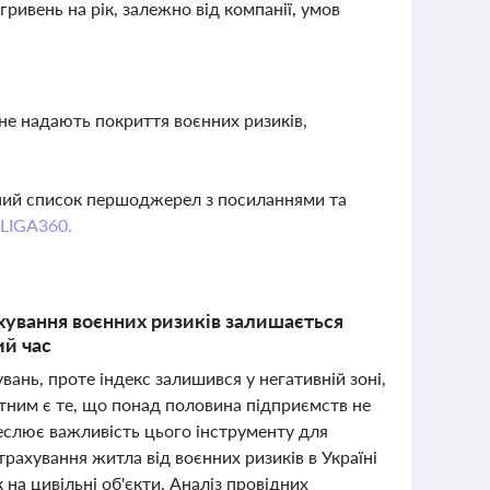
гривень на рік, залежно від компанії, умов
, не надають покриття воєнних ризиків,
вний список першоджерел з посиланнями та
 LIGA360.
хування воєнних ризиків залишається
ий час
вань, проте індекс залишився у негативній зоні,
ітним є те, що понад половина підприємств не
реслює важливість цього інструменту для
трахування житла від воєнних ризиків в Україні
на цивільні об'єкти. Аналіз провідних