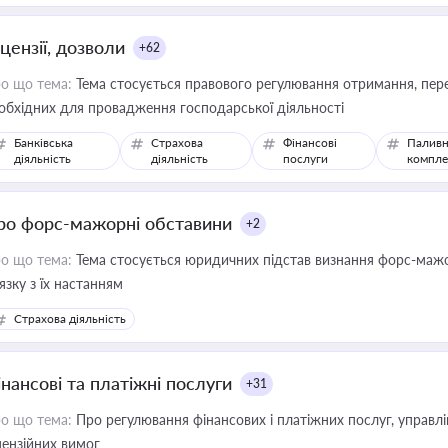
цензії, дозволи
+62
о що тема:
Тема стосується правового регулювання отримання, пере
обхідних для провадження господарської діяльності
Банківська
Страхова
Фінансові
Паливн
діяльність
діяльність
послуги
компле
ро форс-мажорні обставини
+2
о що тема:
Тема стосується юридичних підстав визнання форс-мажор
'язку з їх настанням
Страхова діяльність
інансові та платіжні послуги
+31
о що тема:
Про регулювання фінансових і платіжних послуг, управління коштами, приймання платежів та дотримання
цензійних вимог