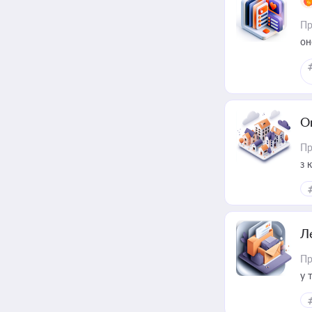
Пр
он
О
Пр
з 
ме
пр
Л
Пр
у 
ри