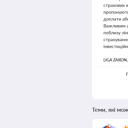
страхових к
пропонують
доплати аб
Важливим а
поблизу лін
страхуванн
інвестиційн
LIGA ZAKON
Теми, які мож