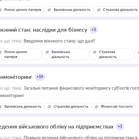
Ринок цінних паперів
Банківська діяльність
Страхова діяльність
оєнний стан: наслідки для бізнесу
+3
о що тема:
Введення воєнного стану: що далі?
Ринок цінних
Банківська
Страхова
паперів
діяльність
діяльність
інмоніторинг
+59
о що тема:
Загальні питання фінансового моніторингу суб'єктів го
нмоніторинг
Банківська діяльність
Страхова діяльність
Фінансові послуги
едення військового обліку на підприємствах
+1
о що тема:
Правила ведення військового обліку на підприємствах в