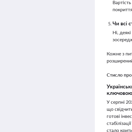
Вартість
покриття
Чи всі 
Ні, деяк
зосередж
Кожне з пи
розширений
Стисло про
Українськ
ключовою 
У серпні 20
що свідчит
готові інве
стабілізаці
стало крити