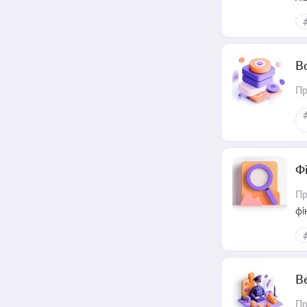
В
Пр
Ф
Пр
фі
В
Пр