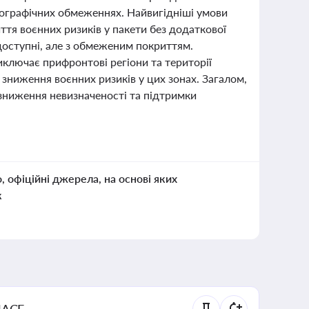
 географічних обмеженнях. Найвигідніші умови
тя воєнних ризиків у пакети без додаткової
доступні, але з обмеженим покриттям.
ключає прифронтові регіони та території
 зниження воєнних ризиків у цих зонах. Загалом,
зниження невизначеності та підтримки
о, офіційні джерела, на основі яких
к