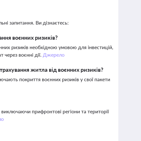
ьні запитання. Ви дізнаєтесь:
ання воєнних ризиків?
них ризиків необхідною умовою для інвестицій,
т через воєнні дії.
Джерело
страхування житла від воєнних ризиків?
ючають покриття воєнних ризиків у свої пакети
 виключаючи прифронтові регіони та території
ло