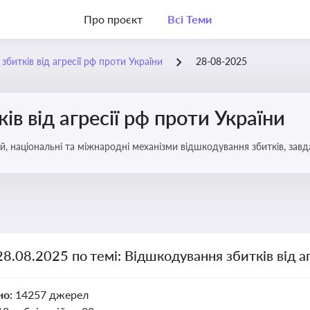
Про проєкт
Всі Теми
битків від агресії рф проти України
28-08-2025
в від агресії рф проти України
, національні та міжнародні механізми відшкодування збитків, завд
28.08.2025 по темі: Відшкодування збитків від а
но:
14257 джерел