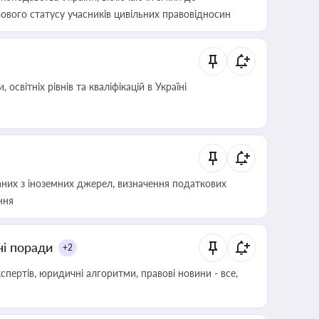
ового статусу учасників цивільних правовідносин
світніх рівнів та кваліфікацій в Україні
аних з іноземних джерел, визначення податкових
ння
ні поради
+2
пертів, юридичні алгоритми, правові новини - все,