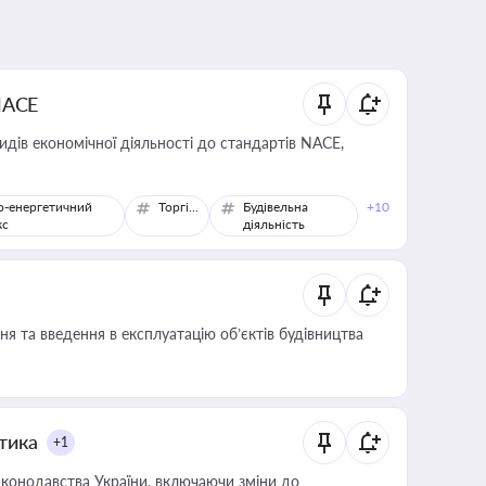
NACE
идів економічної діяльності до стандартів NACE,
о-енергетичний
Торгівля
Будівельна
+10
кс
діяльність
я та введення в експлуатацію об’єктів будівництва
итика
+1
конодавства України, включаючи зміни до