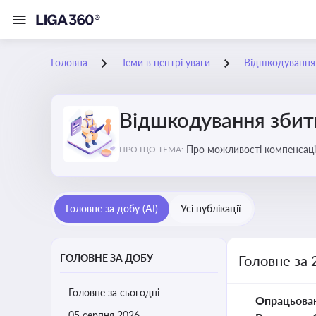
Головна
Теми в центрі уваги
Відшкодування з
Відшкодування збиткі
Про можливості компенсацій
ПРО ЩО ТЕМА:
Головне за добу (AI)
Усі публікації
ГОЛОВНЕ ЗА ДОБУ
Головне за 
Головне за сьогодні
Опрацьова
05 серпня 2026