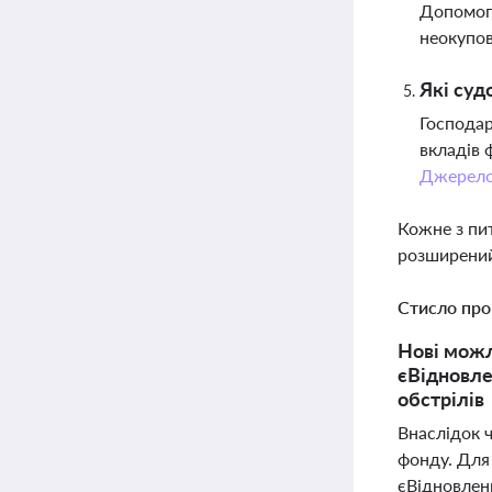
Допомога
неокупов
Які суд
Господар
вкладів 
Джерел
Кожне з пи
розширений
Стисло про
Нові можл
єВідновле
обстрілів
Внаслідок ч
фонду. Для
єВідновлен