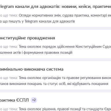
elegram канали для адвокатів: новини, кейси, практич
о що тема:
Огляди нормативних змін, судова практика, коментарі екс
о що пишуть у Telegram каналах для адвокатів
онституційне провадження
о що тема:
Тема охоплює порядок здійснення Конституційним Судом
валення актів і формування правових позицій
римінально-виконавча система
о що тема:
Тема охоплює організацію та правове регулювання викона
танов виконання покарань та статус осіб, які відбувають покарання
рактика ЄСПЛ
+2
о що тема:
Тема охоплює рішення, правові позиції та стандарти Євр