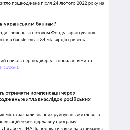
итло пошкоджене після 24 лютого 2022 року на
ів українським банкам?
ярда гривень за позовом Фонду гарантування
итків банків сягає 84 мільярдів гривень.
вний список першоджерел з посиланнями та
 LIGA360.
ть отримати компенсації через
шкоджень житла внаслідок російських
ькі міста зазнали значних руйнувань житлового
мпенсацій через державну програму
 Дія або у ЦНАПі, подавати заяви на отримання