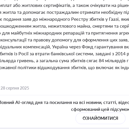
плат або житлових сертифікатів, а також очікувати на рішен
я житла та допомагає постраждалим отримати необхідну пі
 подання заяв до міжнародного Реєстру збитків у Гаазі, який
пошкодженням житла, нежитлового майна, смертями та серй
 для майбутніх міжнародних репарацій та притягнення агрес
онсультації та правову допомогу для оформлення цих заяв, 
ідуальних компенсацій, Україна через Фонд гарантування вк
битків із Росії за втрати банківської системи, завдані з 201
льярда гривень, а загальна сума збитків сягає 84 мільярдів 
жавної політики відшкодування збитків, що включає як індив
,
28 серпня 2025
Повний AI-огляд дня та посилання на всі новини, статті, віде
сформований цей підсумо
ОЗНАЙОМИТИСЯ