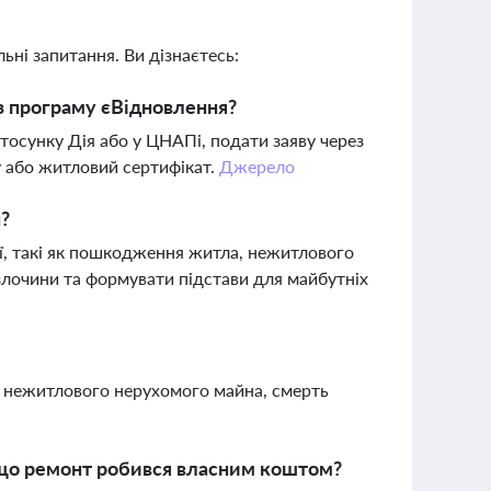
ьні запитання. Ви дізнаєтесь:
з програму єВідновлення?
осунку Дія або у ЦНАПі, подати заяву через
у або житловий сертифікат.
Джерело
н?
сії, такі як пошкодження житла, нежитлового
злочини та формувати підстави для майбутніх
 нежитлового нерухомого майна, смерть
що ремонт робився власним коштом?