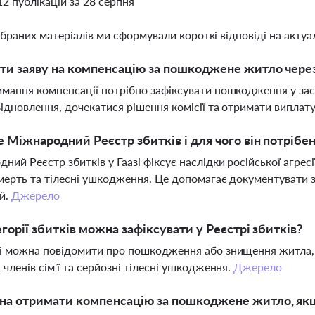
12 публікацій за 28 серпня
ібраних матеріалів ми сформували короткі відповіді на актуал
ти заяву на компенсацію за пошкоджене житло чере
мання компенсації потрібно зафіксувати пошкодження у заст
Відновлення, дочекатися рішення комісії та отримати виплат
 Міжнародний Реєстр збитків і для чого він потрібе
ний Реєстр збитків у Гаазі фіксує наслідки російської агре
мерть та тілесні ушкодження. Це допомагає документувати 
й.
Джерело
егорії збитків можна зафіксувати у Реєстрі збитків?
і можна повідомити про пошкодження або знищення житла,
 членів сім'ї та серйозні тілесні ушкодження.
Джерело
на отримати компенсацію за пошкоджене житло, як