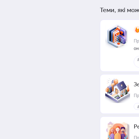
Теми, які мож
Пр
он
З
Пр
Р
Пр