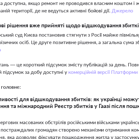
 доступна, якщо ремонт не проводився власним коштом і ж
аній території, де не ведуться активні бойові дії.
Джерело
ові рішення вже прийняті щодо відшкодування збитк
ський суд Києва постановив стягнути з Росії майже півміль
фізичних осіб. Це друге позитивне рішення, а загальна сума зб
о
тань — це короткий підсумок змісту публікацій за день. По
 підсумок за добу доступні у
комерційній версії Платформи
 головне:
ивості для відшкодування збитків: як українці можу
ння та міжнародний Реєстр збитків у Гаазі після по
ергових масованих обстрілів російськими військами українс
 постраждалих громадян створено механізми отримання ко
ня, яка дозволяє фіксувати пошкодження житла у застосунку