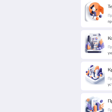
T
Пр
пр
К
Пр
ух
К
Пр
ус
П
Пр