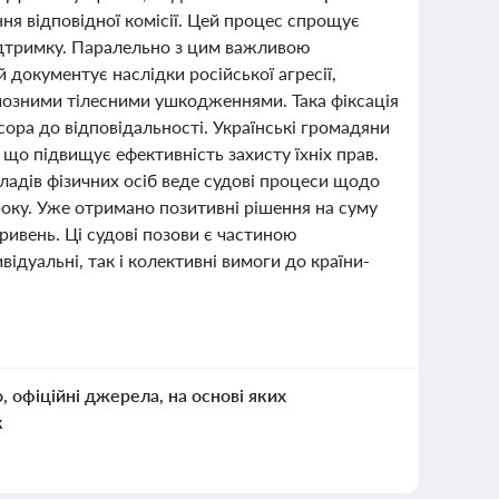
ня відповідної комісії. Цей процес спрощує
дтримку. Паралельно з цим важливою
 документує наслідки російської агресії,
озними тілесними ушкодженнями. Така фіксація
ора до відповідальності. Українські громадяни
що підвищує ефективність захисту їхніх прав.
ладів фізичних осіб веде судові процеси щодо
4 року. Уже отримано позитивні рішення на суму
гривень. Ці судові позови є частиною
ідуальні, так і колективні вимоги до країни-
о, офіційні джерела, на основі яких
к