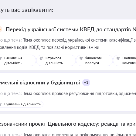
уть вас зацікавити:
Перехід української системи КВЕД до стандартів 
о що тема:
Тема охоплює перехід української системи класифікації в
овлення кодів КВЕД та пов'язані нормативні зміни
Банківська
Страхова
Фінансові
Паливн
діяльність
діяльність
послуги
компле
емельні відносини у будівництві
+1
о що тема:
Тема охоплює правове регулювання підготовки, здійсненн
Будівельна діяльність
езонансний проєкт Цивільного кодексу: реакції та кр
о що тема:
Тема охоплює оновлення та реформування цивільного за