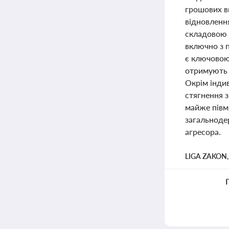
грошових ви
відновленн
складовою є
включно з 
є ключовою
отримують к
Окрім індив
стягнення з
майже півмі
загальнодер
агресора.
LIGA ZAKON