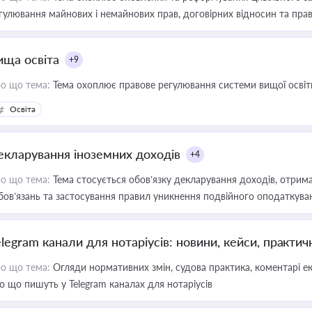
гулювання майнових і немайнових прав, договірних відносин та прав
ища освіта
+9
о що тема:
Тема охоплює правове регулювання системи вищої освіти, о
Освіта
екларування іноземних доходів
+4
о що тема:
Тема стосується обов’язку декларування доходів, отрим
бов’язань та застосування правил уникнення подвійного оподаткува
elegram канали для нотаріусів: новини, кейси, практич
о що тема:
Огляди нормативних змін, судова практика, коментарі екс
о що пишуть у Telegram каналах для нотаріусів