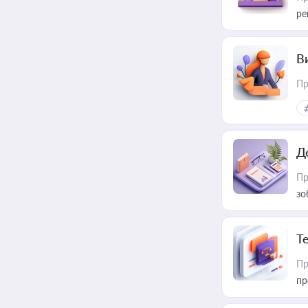
ре
В
Пр
Д
Пр
зо
T
Пр
пр