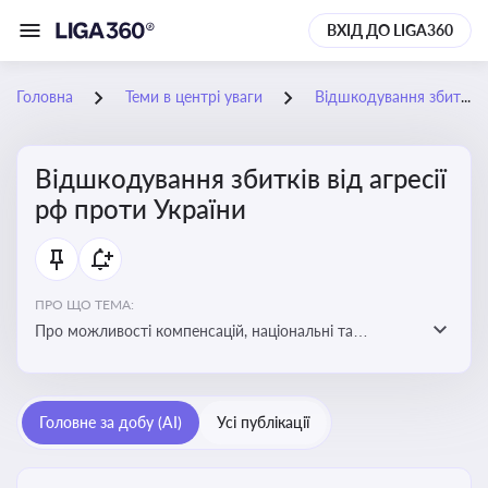
ВХІД ДО LIGA360
Головна
Теми в центрі уваги
Відшкодування збитків від агресії рф проти України
Відшкодування збитків від агресії
рф проти України
ПРО ЩО ТЕМА:
Про можливості компенсацій, національні та
міжнародні механізми відшкодування збитків,
завданих агресією росією проти України
Головне за добу (AI)
Усі публікації