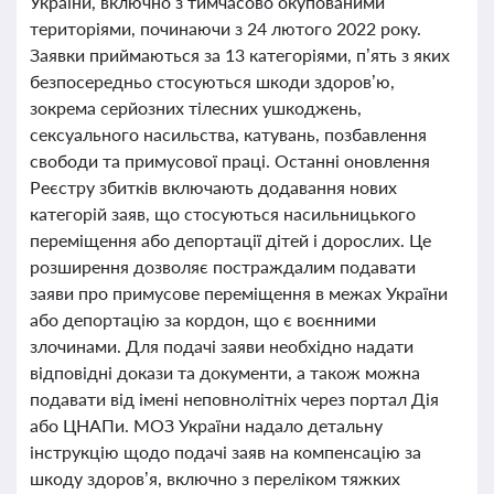
України, включно з тимчасово окупованими
територіями, починаючи з 24 лютого 2022 року.
Заявки приймаються за 13 категоріями, п’ять з яких
безпосередньо стосуються шкоди здоров’ю,
зокрема серйозних тілесних ушкоджень,
сексуального насильства, катувань, позбавлення
свободи та примусової праці. Останні оновлення
Реєстру збитків включають додавання нових
категорій заяв, що стосуються насильницького
переміщення або депортації дітей і дорослих. Це
розширення дозволяє постраждалим подавати
заяви про примусове переміщення в межах України
або депортацію за кордон, що є воєнними
злочинами. Для подачі заяви необхідно надати
відповідні докази та документи, а також можна
подавати від імені неповнолітніх через портал Дія
або ЦНАПи. МОЗ України надало детальну
інструкцію щодо подачі заяв на компенсацію за
шкоду здоров’я, включно з переліком тяжких