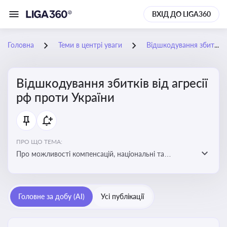
ВХІД ДО LIGA360
Головна
Теми в центрі уваги
Відшкодування збитків від агресії рф проти України
Відшкодування збитків від агресії
рф проти України
ПРО ЩО ТЕМА:
Про можливості компенсацій, національні та
міжнародні механізми відшкодування збитків,
завданих агресією росією проти України
Головне за добу (AI)
Усі публікації