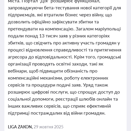
міста. Портал "Дія" розширює функціонал,
запроваджуючи бета-тестування нової категорії для
підприємців, які втратили бізнес через війну, що
дозволить офіційно зафіксувати збитки та
претендувати на компенсацію. Загалом маріупольці
подали понад 13 тисяч заяв у різних категоріях
збитків, що свідчить про активну участь громадян у
процесі відновлення справедливості та притягнення
агресора до відповідальності. Крім того, громадські
організації проводять освітні заходи, такі як
вебінари, щоб підвищити обізнаність про
компенсаційні механізми, роботу електронних
сервісів та процедури подачі заяв. Уряд також
розширює цифрові послуги, що спрощує доступ до
соціальної допомоги, реєстрації шлюбів онлайн та
інших важливих сервісів, що сприяє ефективній
підтримці постраждалих від війни громадян.
LIGA ZAKON,
29 жовтня 2025