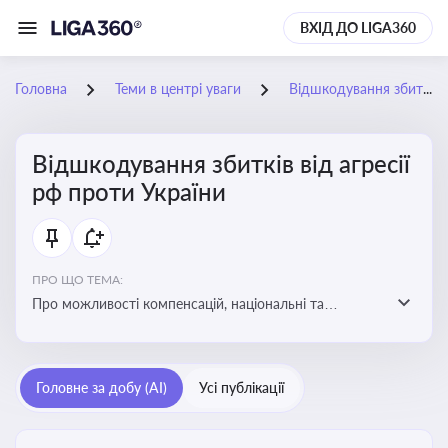
ВХІД ДО LIGA360
Головна
Теми в центрі уваги
Відшкодування збитків від агресії рф проти України
Відшкодування збитків від агресії
рф проти України
ПРО ЩО ТЕМА:
Про можливості компенсацій, національні та
міжнародні механізми відшкодування збитків,
завданих агресією росією проти України
Головне за добу (AI)
Усі публікації