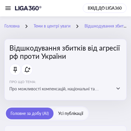
ВХІД ДО LIGA360
Головна
Теми в центрі уваги
Відшкодування збитків від агресії рф проти України
Відшкодування збитків від агресії
рф проти України
ПРО ЩО ТЕМА:
Про можливості компенсацій, національні та
міжнародні механізми відшкодування збитків,
завданих агресією росією проти України
Головне за добу (AI)
Усі публікації