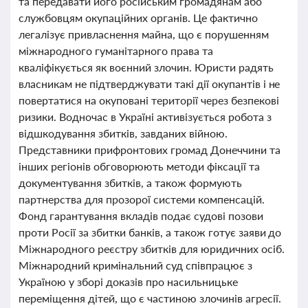
та передавати його російським громадянам або
службовцям окупаційних органів. Це фактично
легалізує привласнення майна, що є порушенням
міжнародного гуманітарного права та
кваліфікується як воєнний злочин. Юристи радять
власникам не підтверджувати такі дії окупантів і не
повертатися на окуповані території через безпекові
ризики. Водночас в Україні активізується робота з
відшкодування збитків, завданих війною.
Представники прифронтових громад Донеччини та
інших регіонів обговорюють методи фіксації та
документування збитків, а також формують
партнерства для прозорої системи компенсацій.
Фонд гарантування вкладів подає судові позови
проти Росії за збитки банків, а також готує заяви до
Міжнародного реєстру збитків для юридичних осіб.
Міжнародний кримінальний суд співпрацює з
Україною у зборі доказів про насильницьке
переміщення дітей, що є частиною злочинів агресії.