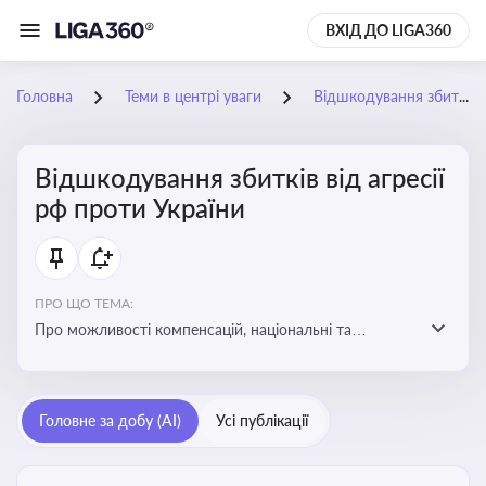
ВХІД ДО LIGA360
Головна
Теми в центрі уваги
Відшкодування збитків від агресії рф проти України
Відшкодування збитків від агресії
рф проти України
ПРО ЩО ТЕМА:
Про можливості компенсацій, національні та
міжнародні механізми відшкодування збитків,
завданих агресією росією проти України
Головне за добу (AI)
Усі публікації