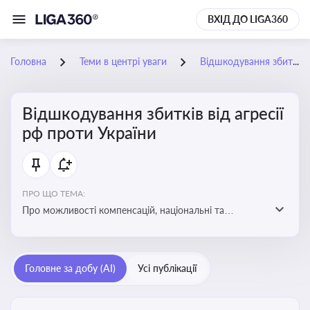
ВХІД ДО LIGA360
Головна
Теми в центрі уваги
Відшкодування збитків від агресії рф проти України
Відшкодування збитків від агресії
рф проти України
ПРО ЩО ТЕМА:
Про можливості компенсацій, національні та
міжнародні механізми відшкодування збитків,
завданих агресією росією проти України
Головне за добу (AI)
Усі публікації