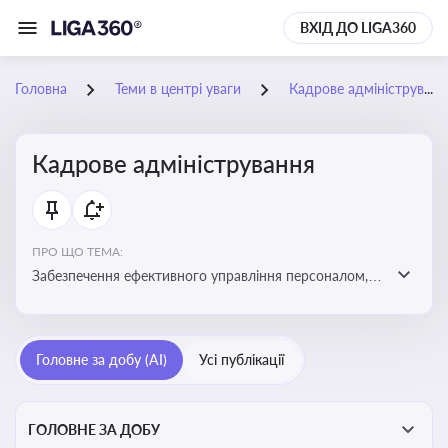
ВХІД ДО LIGA360
Головна
Теми в центрі уваги
Кадрове адміністрування
Кадрове адміністрування
ПРО ЩО ТЕМА:
Забезпечення ефективного управління персоналом,
дотримання трудового законодавства та підвищення
продуктивності працівників
Головне за добу (AI)
Усі публікації
ГОЛОВНЕ ЗА ДОБУ