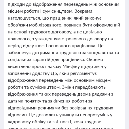
підходи до відображення переведень між основним
місцем роботи і сумісництвом. Зокрема,
наголошується, що працівник, який виконує
обов'язки мобілізованого, повинен бути оформлений
на основі трудового договору, а не цивільно-
правового, з укладенням строкового договору на
період відсутності основного працівника. Це
забезпечує дотримання трудового законодавства та
соціальних гарантій для працівника. Окремо
висвітлено проєкт наказу Мінфіну щодо змін у
заповненні додатку Д5, який регламентує
відображення переведень між основним місцем
роботи та сумісництвом. Зміни передбачають
відображення таких переведень двома рядками з
датами початку та закінчення роботи за
відповідними режимами без розірвання трудових
відносин. Це дозволить уникнути непорозумінь у
кадровому обліку та звітності, хоча трудове
законодавство поки не містить чітких норм щодо