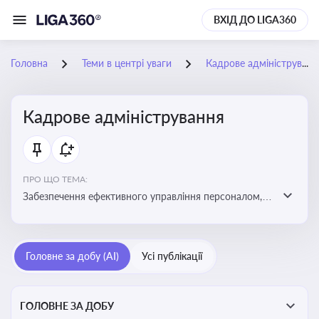
ВХІД ДО LIGA360
Головна
Теми в центрі уваги
Кадрове адміністрування
Кадрове адміністрування
ПРО ЩО ТЕМА:
Забезпечення ефективного управління персоналом,
дотримання трудового законодавства та підвищення
продуктивності працівників
Головне за добу (AI)
Усі публікації
ГОЛОВНЕ ЗА ДОБУ