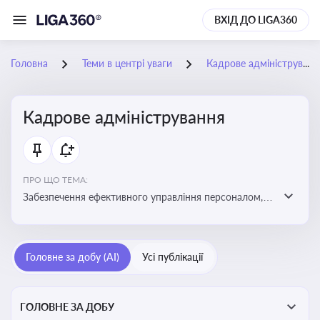
ВХІД ДО LIGA360
Головна
Теми в центрі уваги
Кадрове адміністрування
Кадрове адміністрування
ПРО ЩО ТЕМА:
Забезпечення ефективного управління персоналом,
дотримання трудового законодавства та підвищення
продуктивності працівників
Головне за добу (AI)
Усі публікації
ГОЛОВНЕ ЗА ДОБУ