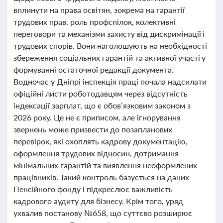
вплинути на права освітян, зокрема на гарантії
трудових прав, роль профспілок, колективні
переговори та механізми захисту від дискримінації і
трудових спорів. Вони наголошують на необхідності
збереження соціальних гарантій та активної участі у
формуванні остаточної редакції документа.
Водночас у Дніпрі інспекція праці почала надсилати
офіційні листи роботодавцям через відсутність
індексації зарплат, що є обов’язковим законом з
2026 року. Це не є приписом, але ігнорування
звернень може призвести до позапланових
перевірок, які охоплять кадрову документацію,
оформлення трудових відносин, дотримання
мінімальних гарантій та виявлення неоформлених
працівників. Такий контроль базується на даних
Пенсійного фонду і підкреслює важливість
кадрового аудиту для бізнесу. Крім того, уряд
ухвалив постанову №658, що суттєво розширює