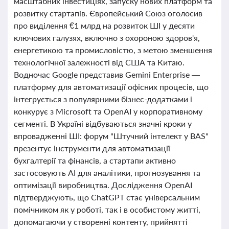
масштабних інвестиціях, запуску нових платформ та
розвитку стартапів. Європейський Союз оголосив
про виділення €1 млрд на розвиток ШІ у десяти
ключових галузях, включно з охороною здоров'я,
енергетикою та промисловістю, з метою зменшення
технологічної залежності від США та Китаю.
Водночас Google представив Gemini Enterprise —
платформу для автоматизації офісних процесів, що
інтегрується з популярними бізнес-додатками і
конкурує з Microsoft та OpenAI у корпоративному
сегменті. В Україні відбуваються значні кроки у
впровадженні ШІ: форум "Штучний інтелект у BAS"
презентує інструменти для автоматизації
бухгалтерії та фінансів, а стартапи активно
застосовують AI для аналітики, прогнозування та
оптимізації виробництва. Дослідження OpenAI
підтверджують, що ChatGPT стає універсальним
помічником як у роботі, так і в особистому житті,
допомагаючи у створенні контенту, прийнятті