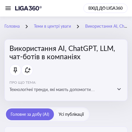
ВХІД ДО LIGA360
Головна
Теми в центрі уваги
Використання AI, ChatGPT, LLM, чат-ботів в компаніях
Використання AI, ChatGPT, LLM,
чат-ботів в компаніях
ПРО ЩО ТЕМА:
Технологічні тренди, які мають допомогти
адаптуватися до змін і використовувати нові
можливості для розвитку бізнесут, значно підвищити
ефективність і знизити витрати компаній
Головне за добу (AI)
Усі публікації