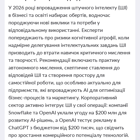
У 2026 році впровадження штучного інтелекту (ШІ)
в бізнесі та освіті набирає обертів, водночас
породжуючи нові виклики та потреби у
відповідальному використанні. Експерти
попереджають про ризики когнітивної атрофії, коли
надмірне делегування інтелектуальних завдань ШІ
призводить до втрати навичок критичного мислення
та творчості. Рекомендації включають практику
автономного мислення, скептичне ставлення до
відповідей ШІ та створення простору для
самостійної роботи, що особливо актуально для
підприємств, які впроваджують AI для оптимізації
бізнес-процесів та маркетингу. Корпоративний
сектор активно інтегрує ШІ у свої операції: компанії
Snowflake та OpenAI уклали угоду на $200 млн для
розвитку AI-рішень, а OpenAI тестує рекламу в
ChatGPT з бюджетом від $200 тисяч, що свідчить
про зростання комерційного потенціалу технологій.