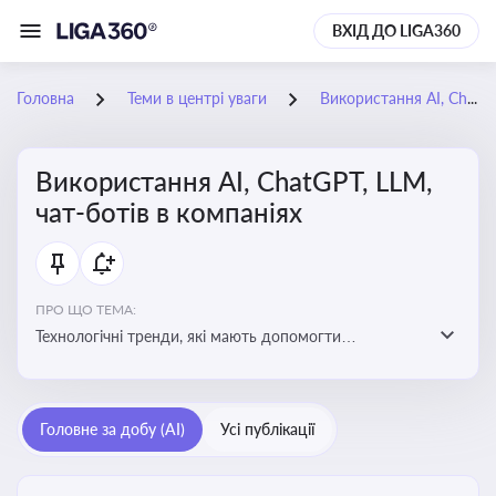
ВХІД ДО LIGA360
Головна
Теми в центрі уваги
Використання AI, ChatGPT, LLM, чат-ботів в компаніях
Використання AI, ChatGPT, LLM,
чат-ботів в компаніях
ПРО ЩО ТЕМА:
Технологічні тренди, які мають допомогти
адаптуватися до змін і використовувати нові
можливості для розвитку бізнесут, значно підвищити
ефективність і знизити витрати компаній
Головне за добу (AI)
Усі публікації