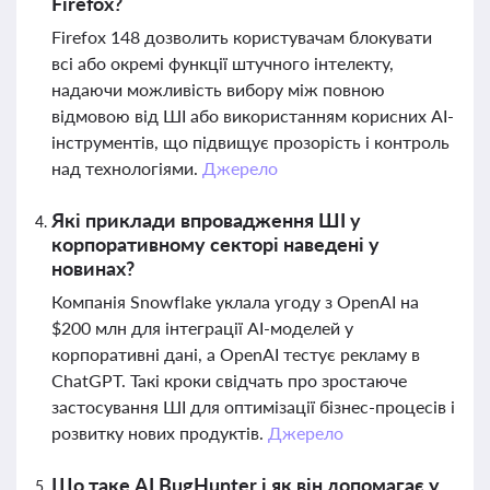
Firefox?
Firefox 148 дозволить користувачам блокувати
всі або окремі функції штучного інтелекту,
надаючи можливість вибору між повною
відмовою від ШІ або використанням корисних AI-
інструментів, що підвищує прозорість і контроль
над технологіями.
Джерело
Які приклади впровадження ШІ у
корпоративному секторі наведені у
новинах?
Компанія Snowflake уклала угоду з OpenAI на
$200 млн для інтеграції AI-моделей у
корпоративні дані, а OpenAI тестує рекламу в
ChatGPT. Такі кроки свідчать про зростаюче
застосування ШІ для оптимізації бізнес-процесів і
розвитку нових продуктів.
Джерело
Що таке AI BugHunter і як він допомагає у