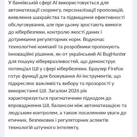
У банківській сфері AI використовується для
автоматизації скорингу, персоналізації пропозицій,
виявлення шахрайства та підвищення ефективності
обслуговування, але при цьому зростають вимоги
до кібербезпеки, контролю якості даних і
дотримання регуляторних норм. Водночас
технологічні компанії та розробники пропонують
інноваційні рішення, як-от український AI BugHunter
для пошуку кібервразливостей, що демонструє
потенціал ШІ у сфері кібербезпеки. Браузер Firefox
готує функції для блокування AI-інструментів, що
підкреслює важливість вибору та прозорості у
використанні ШІ. Загалом 2026 рік
характеризується прагматичним підходом до
впровадження ШІ, балансом між автоматизацією та
людським контролем, а також посиленням уваги до
етичних, безпекових і регуляторних аспектів
технологій штучного інтелекту.