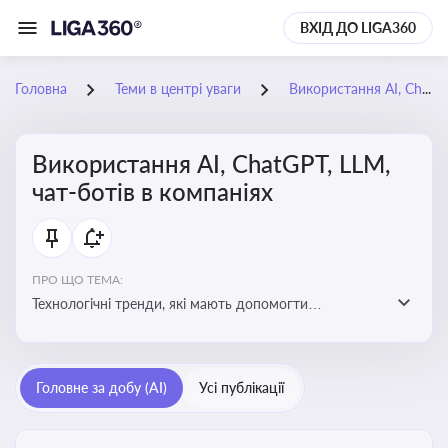
ВХІД ДО LIGA360
Головна
Теми в центрі уваги
Використання AI, ChatGPT, LLM, чат-ботів в компаніях
Використання AI, ChatGPT, LLM,
чат-ботів в компаніях
ПРО ЩО ТЕМА:
Технологічні тренди, які мають допомогти
адаптуватися до змін і використовувати нові
можливості для розвитку бізнесут, значно підвищити
ефективність і знизити витрати компаній
Головне за добу (AI)
Усі публікації