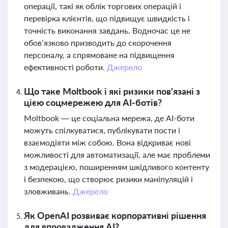
операції, такі як облік торгових операцій і
перевірка клієнтів, що підвищує швидкість і
точність виконання завдань. Водночас це не
обов’язково призводить до скорочення
персоналу, а спрямоване на підвищення
ефективності роботи.
Джерело
Що таке Moltbook і які ризики пов'язані з
цією соцмережею для AI-ботів?
Moltbook — це соціальна мережа, де AI-боти
можуть спілкуватися, публікувати пости і
взаємодіяти між собою. Вона відкриває нові
можливості для автоматизації, але має проблеми
з модерацією, поширенням шкідливого контенту
і безпекою, що створює ризики маніпуляцій і
зловживань.
Джерело
Як OpenAI розвиває корпоративні рішення
для впровадження AI?