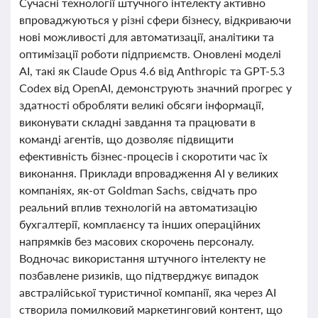
Сучасні технології штучного інтелекту активно
впроваджуються у різні сфери бізнесу, відкриваючи
нові можливості для автоматизації, аналітики та
оптимізації роботи підприємств. Оновлені моделі
AI, такі як Claude Opus 4.6 від Anthropic та GPT-5.3
Codex від OpenAI, демонструють значний прогрес у
здатності обробляти великі обсяги інформації,
виконувати складні завдання та працювати в
команді агентів, що дозволяє підвищити
ефективність бізнес-процесів і скоротити час їх
виконання. Приклади впровадження AI у великих
компаніях, як-от Goldman Sachs, свідчать про
реальний вплив технологій на автоматизацію
бухгалтерії, комплаєнсу та інших операційних
напрямків без масових скорочень персоналу.
Водночас використання штучного інтелекту не
позбавлене ризиків, що підтверджує випадок
австралійської туристичної компанії, яка через AI
створила помилковий маркетинговий контент, що