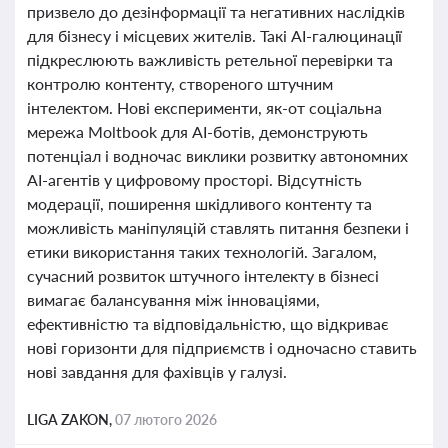
призвело до дезінформації та негативних наслідків
для бізнесу і місцевих жителів. Такі AI-галюцинації
підкреслюють важливість ретельної перевірки та
контролю контенту, створеного штучним
інтелектом. Нові експерименти, як-от соціальна
мережа Moltbook для AI-ботів, демонструють
потенціал і водночас виклики розвитку автономних
AI-агентів у цифровому просторі. Відсутність
модерації, поширення шкідливого контенту та
можливість маніпуляцій ставлять питання безпеки і
етики використання таких технологій. Загалом,
сучасний розвиток штучного інтелекту в бізнесі
вимагає балансування між інноваціями,
ефективністю та відповідальністю, що відкриває
нові горизонти для підприємств і одночасно ставить
нові завдання для фахівців у галузі.
LIGA ZAKON,
07 лютого 2026