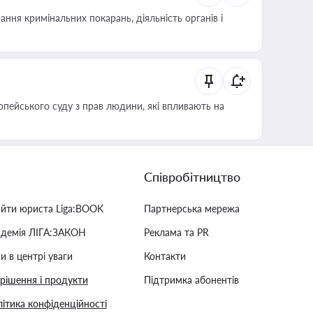
ння кримінальних покарань, діяльність органів і
опейського суду з прав людини, які впливають на
Співробітництво
айти юриста Liga:BOOK
Партнерська мережа
адемія ЛІГА:ЗАКОН
Реклама та PR
и в центрі уваги
Контакти
 рішення і продукти
Підтримка абонентів
ітика конфіденційності