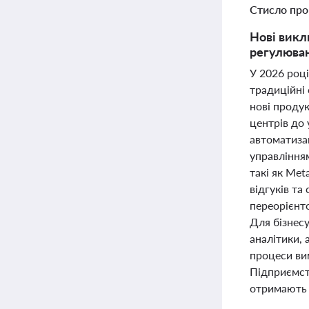
Стисло про
Нові викл
регулюванн
У 2026 році
традиційні 
нові проду
центрів до 
автоматизац
управлінням
такі як Me
відгуків та
переорієнто
Для бізнесу
аналітики, 
процеси вим
Підприємств
отримають 