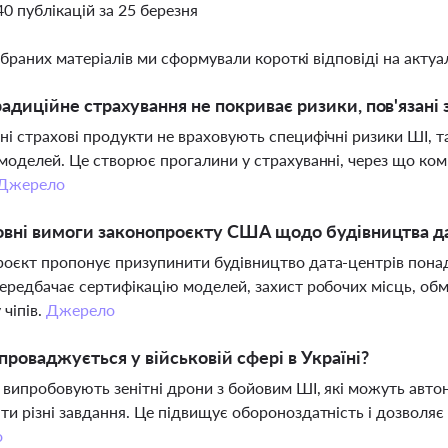
40 публікацій за 25 березня
ібраних матеріалів ми сформували короткі відповіді на актуал
адиційне страхування не покриває ризики, пов'язані
ні страхові продукти не враховують специфічні ризики ШІ, та
 моделей. Це створює прогалини у страхуванні, через що ко
Джерело
овні вимоги законопроєкту США щодо будівництва д
оєкт пропонує призупинити будівництво дата-центрів пона
передбачає сертифікацію моделей, захист робочих місць, об
 чіпів.
Джерело
проваджується у військовій сфері в Україні?
і випробовують зенітні дрони з бойовим ШІ, які можуть авт
ти різні завдання. Це підвищує обороноздатність і дозволя
о