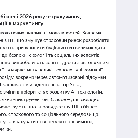
бізнесі 2026 року: страхування,
ації в маркетингу
изкою нових викликів і можливостей. Зокрема,
ані з ШІ, що змушує страховий ринок розробляти
онують призупинити будівництво великих дата-
до безпеки, екології та соціальних аспектів
спішно випробовують зенітні дрони з автономним
 та маркетингу великі технологічні компанії,
свіду, зокрема через автоматизовані підсумки
закриває свій відеогенератор Sora,
 зміни в пріоритетах розвитку AI-технологій.
сальним інструментом, Claude – для складної
 демонструють, що впровадження ШІ в бізнес-
ого, страхового та соціального середовища.
ту та врахувати нові регуляторні вимоги,
міки.