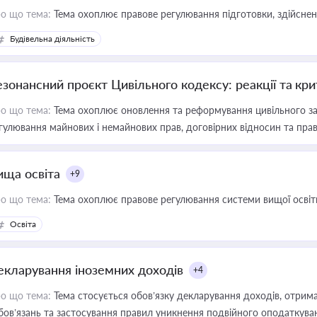
о що тема:
Тема охоплює правове регулювання підготовки, здійсненн
Будівельна діяльність
езонансний проєкт Цивільного кодексу: реакції та кр
о що тема:
Тема охоплює оновлення та реформування цивільного за
гулювання майнових і немайнових прав, договірних відносин та прав
ища освіта
+9
о що тема:
Тема охоплює правове регулювання системи вищої освіти, о
Освіта
екларування іноземних доходів
+4
о що тема:
Тема стосується обов’язку декларування доходів, отрим
бов’язань та застосування правил уникнення подвійного оподаткува