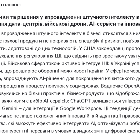
 головне:
ики та рішення у впровадженні штучного інтелекту в 
я дата-центрів, військові дрони, AI-сервіси та іннов
 впровадження штучного інтелекту в бізнесі стикається з н
страхові продукти не покривають специфічні ризики, пов'яз
кти, адаптовані до цих технологій. У США законодавці проп
ухвалення регулювання ШІ, що свідчить про зростаючу увагу 
ії. Військова сфера також активно інтегрує ШІ: в Україні у
, що розширює оборонні можливості країни. У сфері комерції
ta, впроваджують AI-рішення для покращення клієнтського до
 спрощення процесу покупок у соцмережах. Водночас OpenAI 
вуючись на більш практичні бізнес-продукти, що відображає
 важливим є вибір AI-сервісів: ChatGPT залишається універ
а Gemini – для інтеграції в Google Workspace. Ці тенденції
агає не лише технологічних інновацій, а й адаптації правов
а, які зможуть ефективно інтегрувати AI, оптимізувати робо
конкурентні переваги в умовах швидких змін цифрової еконо