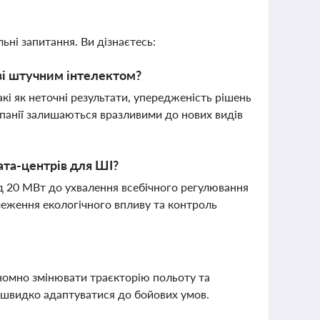
ьні запитання. Ви дізнаєтесь:
 зі штучним інтелектом?
кі як неточні результати, упередженість рішень
мпанії залишаються вразливими до нових видів
ата-центрів для ШІ?
д 20 МВт до ухвалення всебічного регулювання
меження екологічного впливу та контроль
ономно змінювати траєкторію польоту та
є швидко адаптуватися до бойових умов.