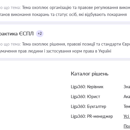
о що тема:
Тема охоплює організацію та правове регулювання викона
танов виконання покарань та статус осіб, які відбувають покарання
рактика ЄСПЛ
+2
о що тема:
Тема охоплює рішення, правові позиції та стандарти Євр
умачення прав людини і застосування норм права в Україні
Каталог рішень
Liga360: Керівник
Зн
Liga360: Юрист
Ак
Liga360: Бухгалтер
Тем
Liga360: PR-менеджер
Усі
Пол