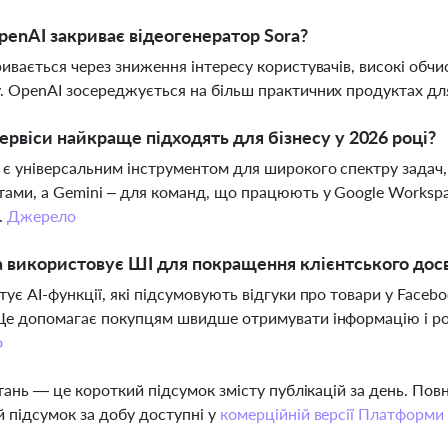
enAI закриває відеогенератор Sora?
ривається через зниження інтересу користувачів, високі об
. OpenAI зосереджується на більш практичних продуктах для
сервіси найкраще підходять для бізнесу у 2026 році?
є універсальним інструментом для широкого спектру задач, 
ами, а Gemini – для команд, що працюють у Google Workspac
.
Джерело
 використовує ШІ для покращення клієнтського дос
тує AI-функції, які підсумовують відгуки про товари у Faceb
Це допомагає покупцям швидше отримувати інформацію і ро
о
тань — це короткий підсумок змісту публікацій за день. По
 підсумок за добу доступні у
комерційній версії Платформи