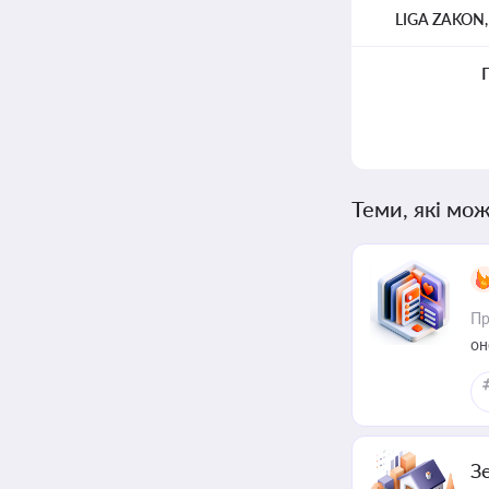
LIGA ZAKON
Теми, які мож
Пр
он
З