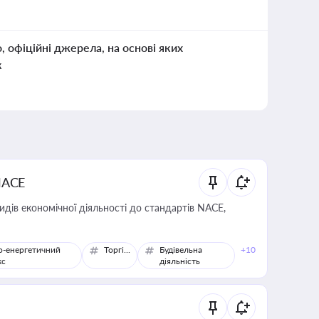
о, офіційні джерела, на основі яких
к
NACE
идів економічної діяльності до стандартів NACE,
о-енергетичний
Торгівля
Будівельна
+10
кс
діяльність