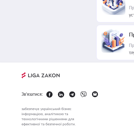
Пр
ус
П
Пр
тл
Зв'язатися:
забезпечує український бізнес
інформацією, аналітикою та
технологічними рішеннями для
ефективної та безпечної роботи.