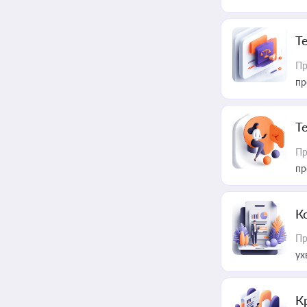
T
Пр
пр
T
Пр
пр
К
Пр
ух
К