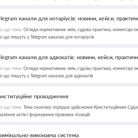
elegram канали для нотаріусів: новини, кейси, практич
о що тема:
Огляди нормативних змін, судова практика, коментарі екс
о що пишуть у Telegram каналах для нотаріусів
elegram канали для адвокатів: новини, кейси, практич
о що тема:
Огляди нормативних змін, судова практика, коментарі екс
о що пишуть у Telegram каналах для адвокатів
онституційне провадження
о що тема:
Тема охоплює порядок здійснення Конституційним Судом
валення актів і формування правових позицій
римінально-виконавча система