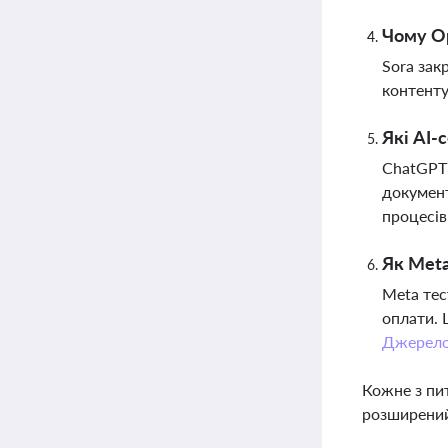
Чому Op
Sora зак
контенту
Які AI-
ChatGPT 
документ
процесів
Як Meta
Meta тес
оплати. 
Джерел
Кожне з пи
розширений