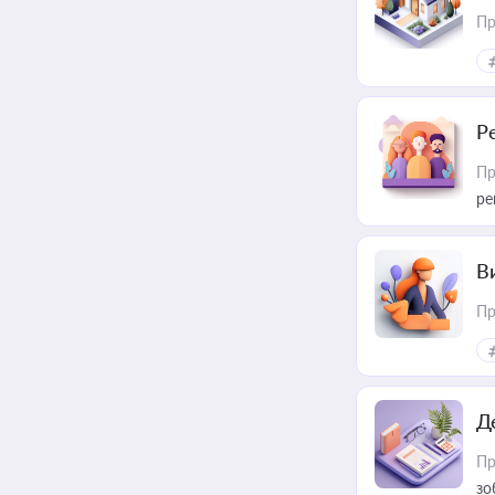
Пр
Р
Пр
ре
В
Пр
Д
Пр
зо