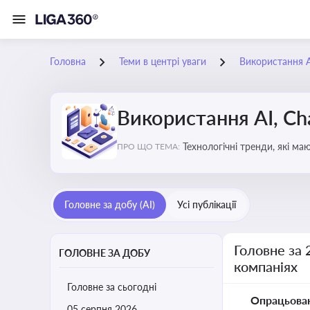
Головна
Теми в центрі уваги
Використання AI
Використання AI, Ch
Технологічні тренди, які м
ПРО ЩО ТЕМА:
ефективність і знизити вит
Головне за добу (AI)
Усі публікації
Головне за 
ГОЛОВНЕ ЗА ДОБУ
компаніях
Головне за сьогодні
Опрацьова
05 серпня 2026