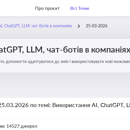
Про проєкт
Всі Теми
, ChatGPT, LLM, чат-ботів в компаніях
25-03-2026
atGPT, LLM, чат-ботів в компанія
ають допомогти адаптуватися до змін і використовувати нові можливо
рати компаній
25.03.2026 по темі: Використання AI, ChatGPT, L
но:
14527 джерел