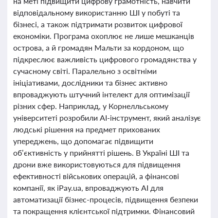
на меті підвищити цифрову грамотність, навчити
відповідальному використанню ШІ у побуті та
бізнесі, а також підтримати розвиток цифрової
економіки. Програма охоплює не лише мешканців
острова, а й громадян Мальти за кордоном, що
підкреслює важливість цифрового громадянства у
сучасному світі. Паралельно з освітніми
ініціативами, дослідники та бізнес активно
впроваджують штучний інтелект для оптимізації
різних сфер. Наприклад, у Корнелльському
університеті розробили AI-інструмент, який аналізує
людські рішення на предмет прихованих
упереджень, що допомагає підвищити
об’єктивність у прийнятті рішень. В Україні ШІ та
дрони вже використовуються для підвищення
ефективності військових операцій, а фінансові
компанії, як iPay.ua, впроваджують AI для
автоматизації бізнес-процесів, підвищення безпеки
та покращення клієнтської підтримки. Фінансовий