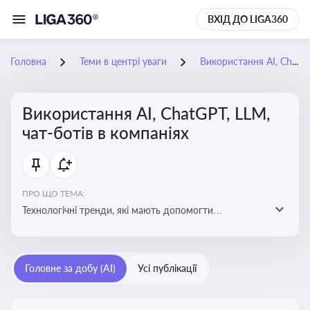
ВХІД ДО LIGA360
Головна
Теми в центрі уваги
Використання AI, ChatGPT, LLM, чат-ботів в компаніях
Використання AI, ChatGPT, LLM,
чат-ботів в компаніях
ПРО ЩО ТЕМА:
Технологічні тренди, які мають допомогти
адаптуватися до змін і використовувати нові
можливості для розвитку бізнесут, значно підвищити
ефективність і знизити витрати компаній
Головне за добу (AI)
Усі публікації