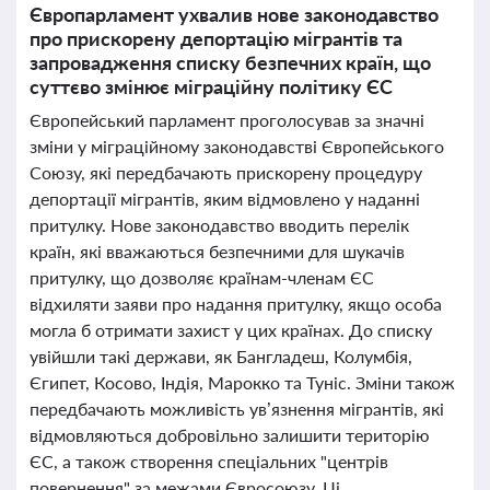
Європарламент ухвалив нове законодавство
про прискорену депортацію мігрантів та
запровадження списку безпечних країн, що
суттєво змінює міграційну політику ЄС
Європейський парламент проголосував за значні
зміни у міграційному законодавстві Європейського
Союзу, які передбачають прискорену процедуру
депортації мігрантів, яким відмовлено у наданні
притулку. Нове законодавство вводить перелік
країн, які вважаються безпечними для шукачів
притулку, що дозволяє країнам-членам ЄС
відхиляти заяви про надання притулку, якщо особа
могла б отримати захист у цих країнах. До списку
увійшли такі держави, як Бангладеш, Колумбія,
Єгипет, Косово, Індія, Марокко та Туніс. Зміни також
передбачають можливість ув’язнення мігрантів, які
відмовляються добровільно залишити територію
ЄС, а також створення спеціальних "центрів
повернення" за межами Євросоюзу. Ці