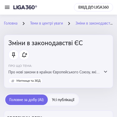
ВХІД ДО LIGA360
Головна
Теми в центрі уваги
Зміни в законодавстві ЄС
Зміни в законодавстві ЄС
ПРО ЩО ТЕМА:
Про нові закони в країнах Європейського Союзу, які
впливають на умови торгівлі, трудової міграції,
Митниця та ЗЕД
інтеграції та перспективу членства України в
Євросоюзі
Головне за добу (AI)
Усі публікації