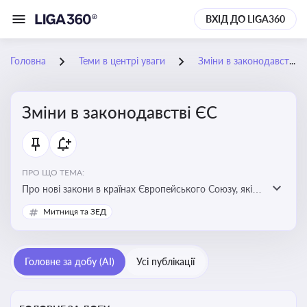
ВХІД ДО LIGA360
Головна
Теми в центрі уваги
Зміни в законодавстві ЄС
Зміни в законодавстві ЄС
ПРО ЩО ТЕМА:
Про нові закони в країнах Європейського Союзу, які
впливають на умови торгівлі, трудової міграції,
Митниця та ЗЕД
інтеграції та перспективу членства України в
Євросоюзі
Головне за добу (AI)
Усі публікації