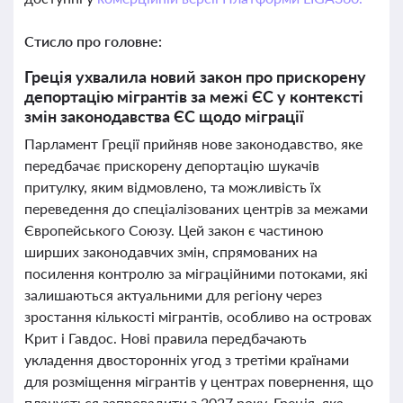
Стисло про головне:
Греція ухвалила новий закон про прискорену
депортацію мігрантів за межі ЄС у контексті
змін законодавства ЄС щодо міграції
Парламент Греції прийняв нове законодавство, яке
передбачає прискорену депортацію шукачів
притулку, яким відмовлено, та можливість їх
переведення до спеціалізованих центрів за межами
Європейського Союзу. Цей закон є частиною
ширших законодавчих змін, спрямованих на
посилення контролю за міграційними потоками, які
залишаються актуальними для регіону через
зростання кількості мігрантів, особливо на островах
Крит і Гавдос. Нові правила передбачають
укладення двосторонніх угод з третіми країнами
для розміщення мігрантів у центрах повернення, що
планується запровадити з 2027 року. Греція, яка