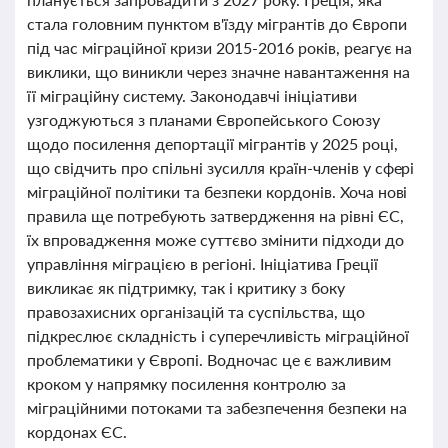
стала головним пунктом в'їзду мігрантів до Європи
під час міграційної кризи 2015-2016 років, реагує на
виклики, що виникли через значне навантаження на
її міграційну систему. Законодавчі ініціативи
узгоджуються з планами Європейського Союзу
щодо посилення депортації мігрантів у 2025 році,
що свідчить про спільні зусилля країн-членів у сфері
міграційної політики та безпеки кордонів. Хоча нові
правила ще потребують затвердження на рівні ЄС,
їх впровадження може суттєво змінити підходи до
управління міграцією в регіоні. Ініціатива Греції
викликає як підтримку, так і критику з боку
правозахисних організацій та суспільства, що
підкреслює складність і суперечливість міграційної
проблематики у Європі. Водночас це є важливим
кроком у напрямку посилення контролю за
міграційними потоками та забезпечення безпеки на
кордонах ЄС.