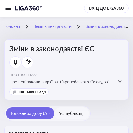
ВХІД ДО LIGA360
Головна
Теми в центрі уваги
Зміни в законодавстві ЄС
Зміни в законодавстві ЄС
ПРО ЩО ТЕМА:
Про нові закони в країнах Європейського Союзу, які
впливають на умови торгівлі, трудової міграції,
Митниця та ЗЕД
інтеграції та перспективу членства України в
Євросоюзі
Головне за добу (AI)
Усі публікації