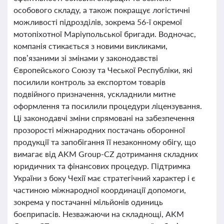
особового складу, а також покращує логістичні
можливості підрозділів, зокрема 56-ї окремої
мотопіхотної Маріупольської бригади. Водночас,
компанія стикається з новими викликами,
пов’язаними зі змінами у законодавстві
Європейського Союзу та Чеської Республіки, які
посилили контроль за експортом товарів
подвійного призначення, ускладнили митне
оформлення та посилили процедури ліцензування.
Ці законодавчі зміни спрямовані на забезпечення
прозорості міжнародних постачань оборонної
продукції та запобігання її незаконному обігу, що
вимагає від AKM Group-CZ дотримання складних
юридичних та фінансових процедур. Підтримка
України з боку Чехії має стратегічний характер і є
частиною міжнародної координації допомоги,
зокрема у постачанні мільйонів одиниць
боєприпасів. Незважаючи на складнощі, AKM