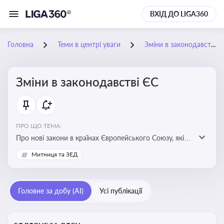
ВХІД ДО LIGA360
Головна
Теми в центрі уваги
Зміни в законодавстві ЄС
Зміни в законодавстві ЄС
ПРО ЩО ТЕМА:
Про нові закони в країнах Європейського Союзу, які
впливають на умови торгівлі, трудової міграції,
Митниця та ЗЕД
інтеграції та перспективу членства України в
Євросоюзі
Головне за добу (AI)
Усі публікації