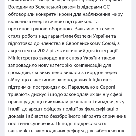
Володимир Зеленський разом із лідерами ЄС
обговорили конкретні кроки для наближення миру,
включно з енергетичною підтримкою та
протиповітряною обороною. Важливою темою
стала робота над гарантіями безпеки України та
підготовка до членства в Європейському Союзі, з
акцентом на 2027 рік як ключовий для інтеграції.
Міністерство закордонних справ України також
запровадило нову категорію компенсацій для
громадян, які вимушено виїхали за кордон через
війну, що є частиною законодавчих ініціатив з
підтримки постраждалих. Паралельно в Європі
тривають дискусії щодо законодавчих змін у сфері
правосуддя, що викликали резонансні випадки, як у
Італії, де арешт офіцера поліції за фальсифікацію
доказів і вбивство беззбройного мігранта спричинив
політичні суперечки. Ці події підкреслюють
важливість законодавчих реформ для забезпечення