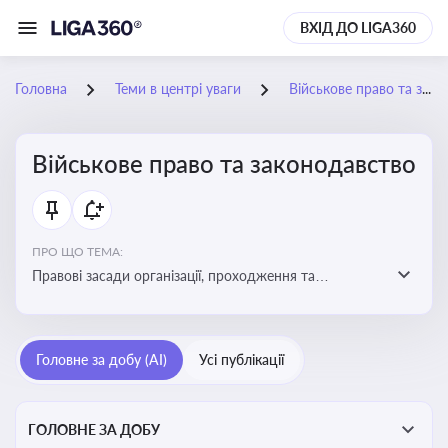
ВХІД ДО LIGA360
Головна
Теми в центрі уваги
Військове право та законодавство
Військове право та законодавство
ПРО ЩО ТЕМА:
Правові засади організації, проходження та
регулювання військової служби. Юридичний супровід
мобілізації, служби та захисту прав
військовослужбовців у воєнний час
Головне за добу (AI)
Усі публікації
ГОЛОВНЕ ЗА ДОБУ