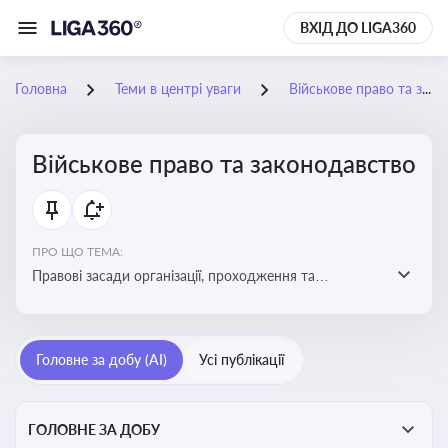
ВХІД ДО LIGA360
Головна
Теми в центрі уваги
Військове право та законодавство
Військове право та законодавство
ПРО ЩО ТЕМА:
Правові засади організації, проходження та
регулювання військової служби. Юридичний супровід
мобілізації, служби та захисту прав
військовослужбовців у воєнний час
Головне за добу (AI)
Усі публікації
ГОЛОВНЕ ЗА ДОБУ