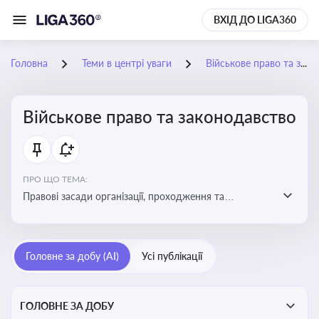
ВХІД ДО LIGA360
Головна
Теми в центрі уваги
Військове право та законодавство
Військове право та законодавство
ПРО ЩО ТЕМА:
Правові засади організації, проходження та
регулювання військової служби. Юридичний супровід
мобілізації, служби та захисту прав
військовослужбовців у воєнний час
Головне за добу (AI)
Усі публікації
ГОЛОВНЕ ЗА ДОБУ