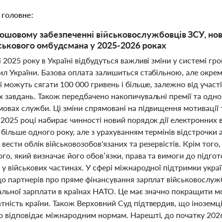
 головне:
рошовому забезпеченні військовослужбовців ЗСУ, нов
ськового омбудсмана у 2025-2026 роках
 2025 року в Україні відбудуться важливі зміни у системі г
л України. Базова оплата залишиться стабільною, але окремі
і можуть сягати 100 000 гривень і більше, залежно від участ
 завдань. Також передбачено накопичувальні премії та одно
овах служби. Ці зміни спрямовані на підвищення мотивації т
2025 році набирає чинності новий порядок дії електронних 
 більше одного року, але з урахуванням термінів відстрочки
вести облік військовозобов'язаних та резервістів. Крім тог
го, який визначає його обов’язки, права та вимоги до підго
у військових частинах. У сфері міжнародної підтримки укра
до партнерів про пряме фінансування зарплат військовослуж
мальної зарплати в країнах НАТО. Це має значно покращити 
тність країни. Також Верховний Суд підтвердив, що інозем
о відповідає міжнародним нормам. Нарешті, до початку 2026