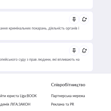
ння кримінальних покарань, діяльність органів і
опейського суду з прав людини, які впливають на
Співробітництво
айти юриста Liga:BOOK
Партнерська мережа
адемія ЛІГА:ЗАКОН
Реклама та PR