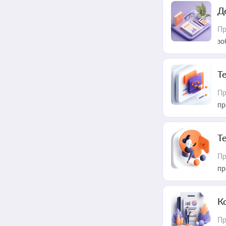
Д
Пр
зо
T
Пр
пр
T
Пр
пр
К
Пр