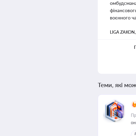
омбудсмана
фінансовог
воєнного ча
LIGA ZAKON
Теми, які мож
Пр
он