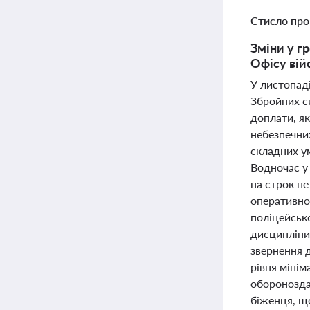
Стисло про
Зміни у г
Офісу вій
У листопаді
Збройних си
доплати, як
небезпечних
складних ум
Водночас у 
на строк не
оперативно 
поліцейсько
дисципліни 
звернення 
рівня міні
оборонозда
біженця, щ