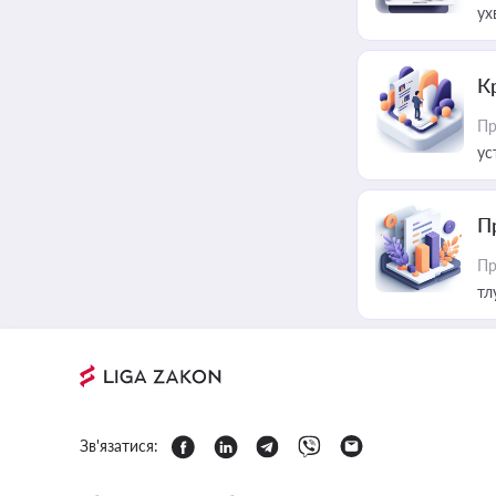
ух
К
Пр
ус
П
Пр
тл
Зв'язатися: