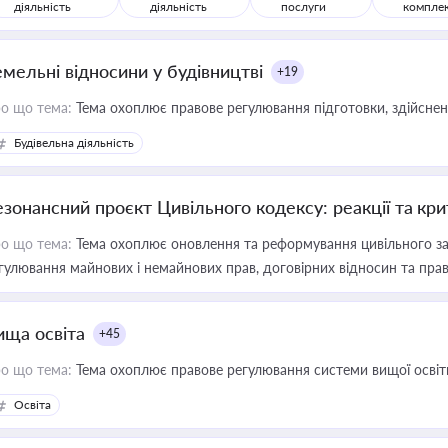
діяльність
діяльність
послуги
компле
емельні відносини у будівництві
+19
о що тема:
Тема охоплює правове регулювання підготовки, здійсненн
Будівельна діяльність
езонансний проєкт Цивільного кодексу: реакції та кр
о що тема:
Тема охоплює оновлення та реформування цивільного за
гулювання майнових і немайнових прав, договірних відносин та прав
ища освіта
+45
о що тема:
Тема охоплює правове регулювання системи вищої освіти, о
Освіта