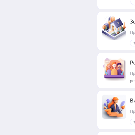
З
Пр
Р
Пр
ре
В
Пр