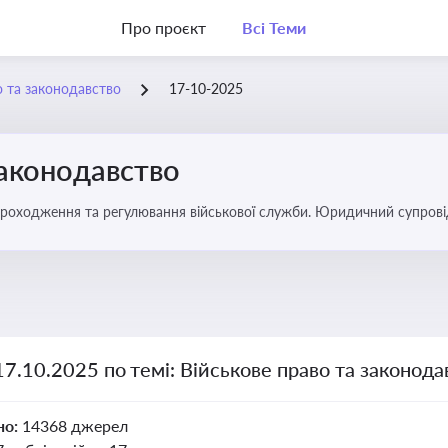
Про проєкт
Всі Теми
о та законодавство
17-10-2025
законодавство
 проходження та регулювання військової служби. Юридичний супровід
ний час
17.10.2025 по темі: Військове право та законода
но:
14368 джерел