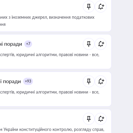
аних з іноземних джерел, визначення податкових
ння
ні поради
+7
пертів, юридичні алгоритми, правові новини - все,
ні поради
+93
пертів, юридичні алгоритми, правові новини - все,
 України конституційного контролю, розгляду справ,