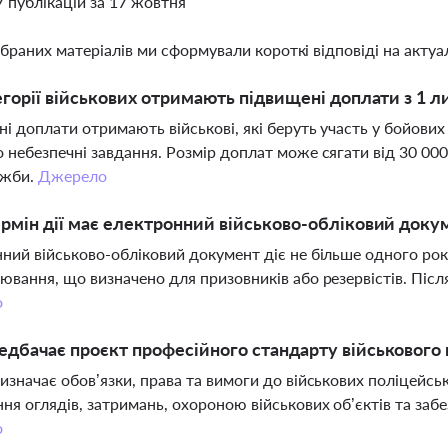
7 публікацій за 17 жовтня
ібраних матеріалів ми сформували короткі відповіді на актуал
егорії військових отримають підвищені доплати з 1 л
і доплати отримають військові, які беруть участь у бойови
 небезпечні завдання. Розмір доплат може сягати від 30 000 
ужби.
Джерело
рмін дії має електронний військово-обліковий докум
ний військово-обліковий документ діє не більше одного рок
ювання, що визначено для призовників або резервістів. Піс
о
дбачає проєкт професійного стандарту військового 
изначає обов’язки, права та вимоги до військових поліцейсь
ня оглядів, затримань, охороною військових об’єктів та заб
о