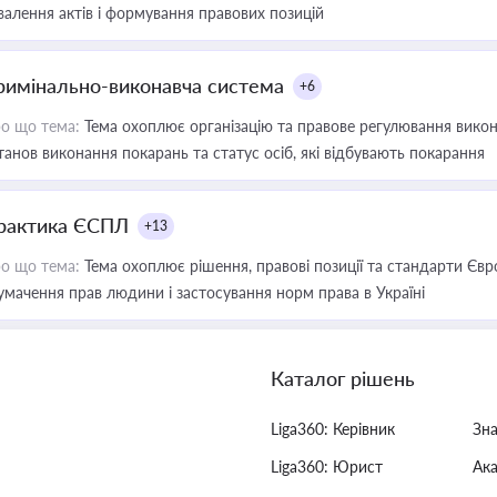
валення актів і формування правових позицій
римінально-виконавча система
+6
о що тема:
Тема охоплює організацію та правове регулювання викона
танов виконання покарань та статус осіб, які відбувають покарання
рактика ЄСПЛ
+13
о що тема:
Тема охоплює рішення, правові позиції та стандарти Євр
умачення прав людини і застосування норм права в Україні
Каталог рішень
Liga360: Керівник
Зн
Liga360: Юрист
Ак