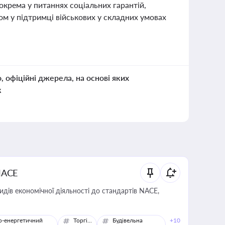
окрема у питаннях соціальних гарантій,
ом у підтримці військових у складних умовах
о, офіційні джерела, на основі яких
к
NACE
идів економічної діяльності до стандартів NACE,
о-енергетичний
Торгівля
Будівельна
+10