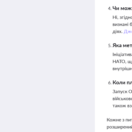
Чи можу
Ні, згід
визнані 
діях.
Дж
Яка мет
Ініціати
НАТО, що
внутрішн
Коли пл
Запуск О
військов
також в
Кожне з пи
розширений