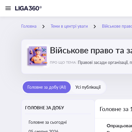
Головна
Теми в центрі уваги
Військове прав
Військове право та 
Правові засади організації,
ПРО ЩО ТЕМА:
військовослужбовців у воєн
Головне за добу (AI)
Усі публікації
ГОЛОВНЕ ЗА ДОБУ
Головне за 
Головне за сьогодні
Опрацьова
05 серпня 2026