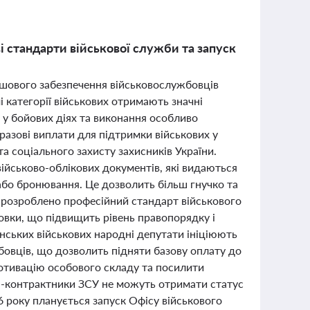
і стандарти військової служби та запуск
рошового забезпечення військовослужбовців
 категорії військових отримають значні
і у бойових діях та виконання особливо
разові виплати для підтримки військових у
а соціального захисту захисників України.
військово-облікових документів, які видаються
 або бронювання. Це дозволить більш гнучко та
о, розроблено професійний стандарт військового
товки, що підвищить рівень правопорядку і
їнських військових народні депутати ініціюють
бовців, що дозволить підняти базову оплату до
мотивацію особового складу та посилити
ці-контрактники ЗСУ не можуть отримати статус
 року планується запуск Офісу військового