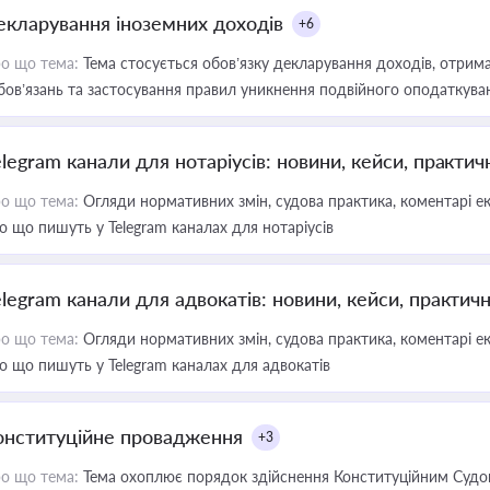
екларування іноземних доходів
+6
о що тема:
Тема стосується обов’язку декларування доходів, отрим
бов’язань та застосування правил уникнення подвійного оподаткува
elegram канали для нотаріусів: новини, кейси, практич
о що тема:
Огляди нормативних змін, судова практика, коментарі екс
о що пишуть у Telegram каналах для нотаріусів
elegram канали для адвокатів: новини, кейси, практич
о що тема:
Огляди нормативних змін, судова практика, коментарі екс
о що пишуть у Telegram каналах для адвокатів
онституційне провадження
+3
о що тема:
Тема охоплює порядок здійснення Конституційним Судом