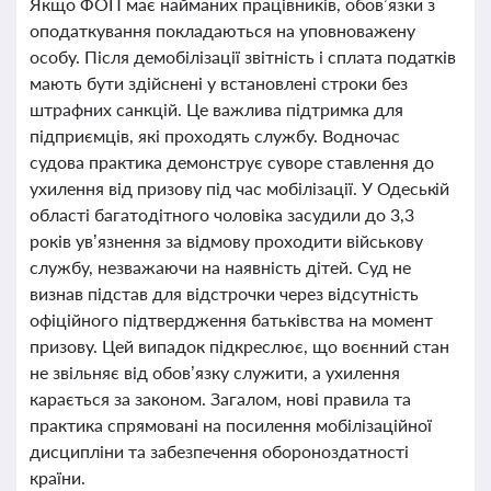
Якщо ФОП має найманих працівників, обов’язки з
оподаткування покладаються на уповноважену
особу. Після демобілізації звітність і сплата податків
мають бути здійснені у встановлені строки без
штрафних санкцій. Це важлива підтримка для
підприємців, які проходять службу. Водночас
судова практика демонструє суворе ставлення до
ухилення від призову під час мобілізації. У Одеській
області багатодітного чоловіка засудили до 3,3
років ув’язнення за відмову проходити військову
службу, незважаючи на наявність дітей. Суд не
визнав підстав для відстрочки через відсутність
офіційного підтвердження батьківства на момент
призову. Цей випадок підкреслює, що воєнний стан
не звільняє від обов’язку служити, а ухилення
карається за законом. Загалом, нові правила та
практика спрямовані на посилення мобілізаційної
дисципліни та забезпечення обороноздатності
країни.