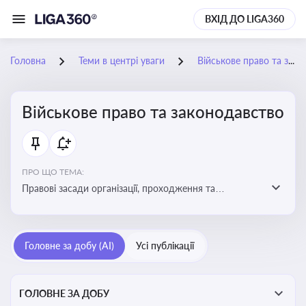
ВХІД ДО LIGA360
Головна
Теми в центрі уваги
Військове право та законодавство
Військове право та законодавство
ПРО ЩО ТЕМА:
Правові засади організації, проходження та
регулювання військової служби. Юридичний супровід
мобілізації, служби та захисту прав
військовослужбовців у воєнний час
Головне за добу (AI)
Усі публікації
ГОЛОВНЕ ЗА ДОБУ